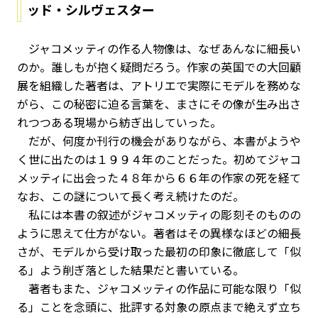
ッド・シルヴェスター
ジャコメッティの作る人物像は、なぜあんなに細長い
のか。誰しもが抱く疑問だろう。作家の英国での大回顧
展を組織した著者は、アトリエで実際にモデルを務めな
がら、この秘密に迫る言葉を、まさにその像が生み出さ
れつつある現場から紡ぎ出していった。
だが、何度か刊行の機会がありながら、本書がようや
く世に出たのは１９９４年のことだった。初めてジャコ
メッティに出会った４８年から６６年の作家の死を経て
なお、この謎について長く考え続けたのだ。
私には本書の叙述がジャコメッティの彫刻そのものの
ように思えて仕方がない。著者はその異様なほどの細長
さが、モデルから受け取った最初の印象に徹底して「似
る」よう削ぎ落とした結果だと書いている。
著者もまた、ジャコメッティの作品に可能な限り「似
る」ことを念頭に、批評する対象の原点まで絶えず立ち