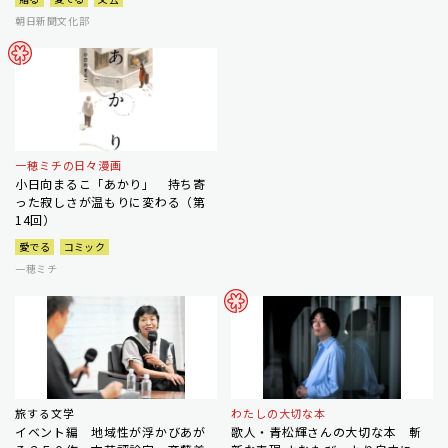
朝日新聞文化部
一穂ミチの日々漫画
小日向まるこ「あかり」 持ち寄
った寂しさが温もりに変わる（第
14回）
愛でる
コミック
一穂ミチ
旅する文学
わたしの大切な本
イベント編 地域性が浮かびあが
歌人・青松輝さんの大切な本 斬