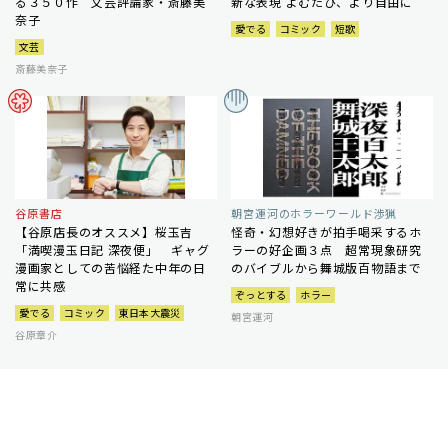
る３５０作 文芸評論家・斎藤美
新な表現 よむたび、より自由に
奈子
愛でる
コミック
短歌
文芸
斎藤美奈子
谷原書店
朝宮運河のホラーワールド渉猟
【谷原店長のオススメ】桜玉吉
怪奇・幻想好きが拍手喝采するホ
「満喫漫玉日記 深夜便」 ギャグ
ラーの好企画３点 超常現象研究
漫画家としての苦悩経た中年の日
のバイブルから舞城版百物語まで
常に共感
ぞっとする
ホラー
愛でる
コミック
東日本大震災
朝宮運河
谷原章介