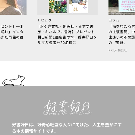
トピック
コラム
レゼント】一木
【PR 光文社・創英社・みすず書
「海をわたる
で踊れ」インタ
房・ミネルヴァ書房】プレゼント
の往復書簡」
起きた再生の群
朝日新聞1面広告の本、好書好日メ
出逢いの不思
ルマガ読者計20名様に
の〝家族〟
PR by 集英社
好書好日は、好奇心旺盛な人々に向けた、人生を豊かにす
る本の情報サイトです。