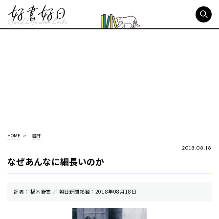
好書好日
HOME
書評
2018.08.18
なぜあんなに細長いのか
評者： 椹木野衣 ／ 朝⽇新聞掲載：2018年08月18日