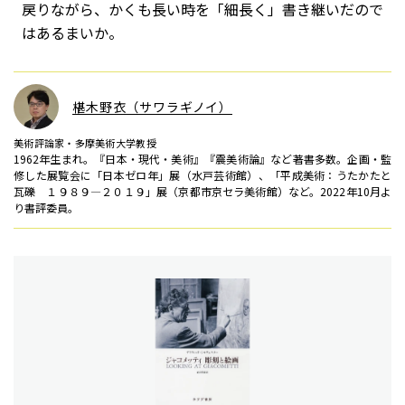
戻りながら、かくも長い時を「細長く」書き継いだので
はあるまいか。
椹木野衣（サワラギノイ）
美術評論家・多摩美術大学教授
1962年生まれ。『日本・現代・美術』『震美術論』など著書多数。企画・監
修した展覧会に「日本ゼロ年」展（水戸芸術館）、「平成美術：うたかたと
瓦礫 １９８９―２０１９」展（京都市京セラ美術館）など。2022年10月よ
り書評委員。