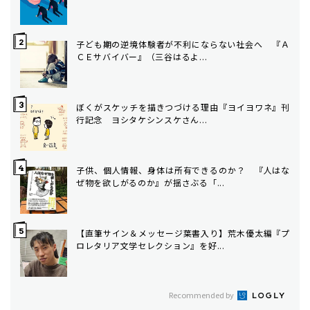
子ども期の逆境体験者が不利にならない社会へ ――『Ａ
ＣＥサバイバー』（三谷はるよ...
ぼくがスケッチを描きつづける理由――『ヨイヨワネ』刊
行記念 ヨシタケシンスケさん...
子供、個人情報、身体は所有できるのか？ 『人はな
ぜ物を欲しがるのか』が揺さぶる「...
【直筆サイン＆メッセージ葉書入り】荒木優太編『プ
ロレタリア文学セレクション』を好...
Recommended by