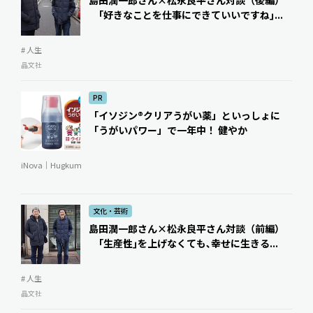
｢好きなことを仕事にできていいですね｣...
# 人生
晶文社
PR
「イソジン®クリアうがい薬」といっしょに
「うがいパワー」で一年中！ 健やか
iNova｜Hugkum
文化・芸術
島田潤一郎さん×松永良平さん対談（前編）
｢生産性｣を上げなくても､幸せに生きる...
# 人生
晶文社