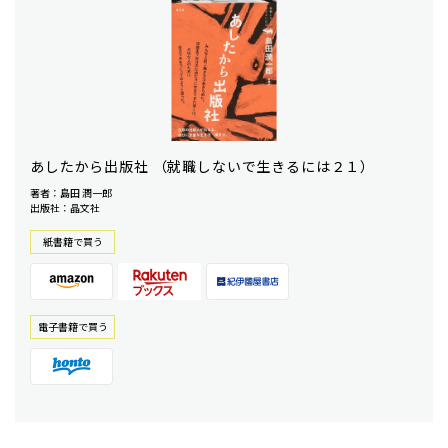
あしたから出版社 （就職しないで生きるには２１）
著者：島田 潤一郎
出版社：晶文社
紙書籍で買う
電⼦書籍で買う