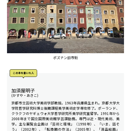
ポズナン旧市街
この本を書いた人
加須屋明子
(かすや・あきこ)
京都市立芸術大学美術学部教授。1963年兵庫県生まれ。京都大学大
学院哲学研究科博士後期課程美学美術史学専攻修了。ポーランド、
クラクフのヤギェウォ大学哲学研究所美学研究室留学。1991年から
2008年まで国立国際美術館学芸課勤務。専門は近・現代美術、美
学。主な展覧会企画は「芸術と環境」（1998年）、「いま、話そ
う」（2002年）、「転換期の作法」（2005年）、「液晶絵画」