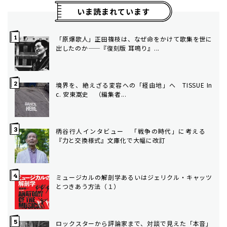
いま読まれています
「原爆歌人」正田篠枝は、なぜ命をかけて歌集を世に
出したのか——『復刻版 耳鳴り』...
境界を、絶えざる変容への「経由地」へ TISSUE In
c. 安東嵩史 （編集者...
柄谷行人インタビュー 「戦争の時代」に考える
『力と交換様式』文庫化で大幅に改訂
ミュージカルの解剖学――あるいはジェリクル・キャッツ
とつきあう方法（１）
ロックスターから評論家まで、対談で見えた「本音」