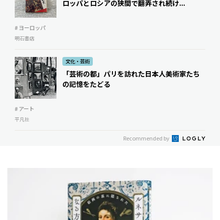
ロッパとロシアの狭間で翻弄され続け...
# ヨーロッパ
明石書店
文化・芸術
「芸術の都」パリを訪れた日本人美術家たち
の記憶をたどる
# アート
平凡社
Recommended by