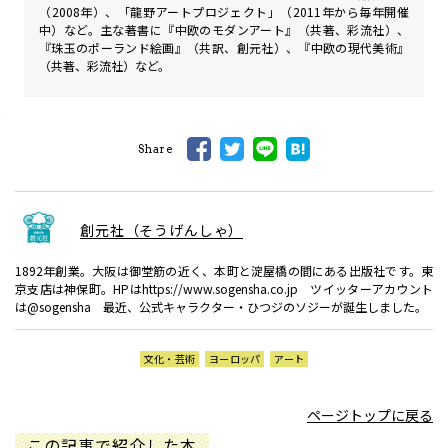
（2008年）、「龍野アートプロジェクト」（2011年から毎年開催
中）など。主な著書に『中欧のモダンアート』（共著、彩流社）、
『珠玉のポーランド絵画』（共訳、創元社）、『中欧の現代美術』
（共著、彩流社）など。
Share
創元社（そうげんしゃ）
1892年創業。大阪は御堂筋の近く、本町と淀屋橋の間にある出版社です。東
京支店は神保町。HPはhttps://www.sogensha.co.jp ツイッターアカウント
は@sogensha 最近、公式キャラクター・ひつジのソジーが誕生しました。
文化・芸術
ヨーロッパ
アート
ページトップに戻る
この記事で紹介した本