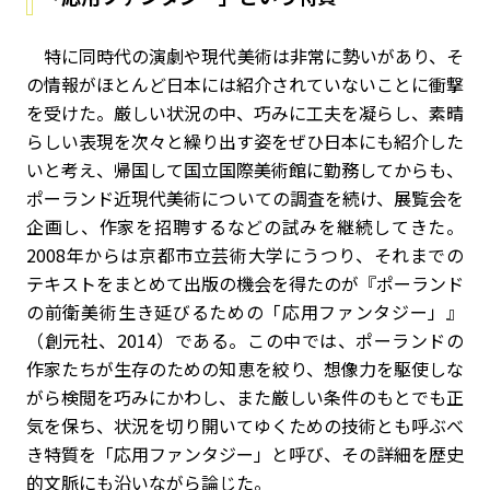
特に同時代の演劇や現代美術は非常に勢いがあり、そ
の情報がほとんど日本には紹介されていないことに衝撃
を受けた。厳しい状況の中、巧みに工夫を凝らし、素晴
らしい表現を次々と繰り出す姿をぜひ日本にも紹介した
いと考え、帰国して国立国際美術館に勤務してからも、
ポーランド近現代美術についての調査を続け、展覧会を
企画し、作家を招聘するなどの試みを継続してきた。
2008年からは京都市立芸術大学にうつり、それまでの
テキストをまとめて出版の機会を得たのが『ポーランド
の前衛美術――生き延びるための「応用ファンタジー」』
（創元社、2014）である。この中では、ポーランドの
作家たちが生存のための知恵を絞り、想像力を駆使しな
がら検閲を巧みにかわし、また厳しい条件のもとでも正
気を保ち、状況を切り開いてゆくための技術とも呼ぶべ
き特質を「応用ファンタジー」と呼び、その詳細を歴史
的文脈にも沿いながら論じた。