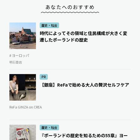
あなたへのおすすめ
歴史・社会
時代によってその領域と住民構成が大きく変
遷したポーランドの歴史
# ヨーロッパ
明石書店
PR
【銀座】ReFaで始める大人の贅沢セルフケア
ReFa GINZA on CREA
歴史・社会
『ポーランドの歴史を知るための55章』――ヨー