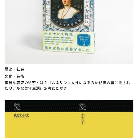
歴史・社会
文化・芸術
華麗な容姿の秘密とは？『ルネサンス女性になる方法――絵画の裏に隠され
たリアルな美容生活』訳者あとがき