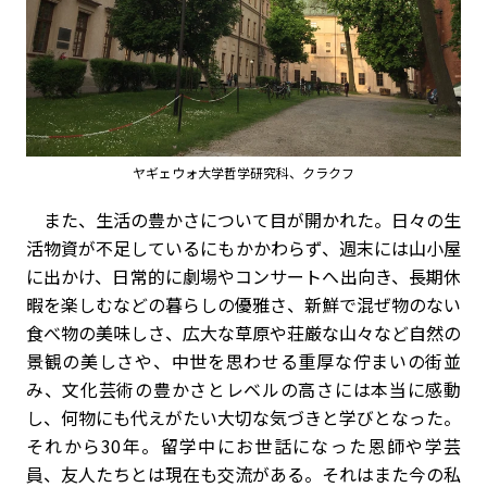
ヤギェウォ大学哲学研究科、クラクフ
また、生活の豊かさについて目が開かれた。日々の生
活物資が不足しているにもかかわらず、週末には山小屋
に出かけ、日常的に劇場やコンサートへ出向き、長期休
暇を楽しむなどの暮らしの優雅さ、新鮮で混ぜ物のない
食べ物の美味しさ、広大な草原や荘厳な山々など自然の
景観の美しさや、中世を思わせる重厚な佇まいの街並
み、文化芸術の豊かさとレベルの高さには本当に感動
し、何物にも代えがたい大切な気づきと学びとなった。
それから30年。留学中にお世話になった恩師や学芸
員、友人たちとは現在も交流がある。それはまた今の私