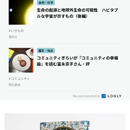
自然・科学
生命の起源と地球外生命の可能性 ハビタブ
ルな宇宙が示すもの（後編）
# いきもの
春秋社
歴史・社会
コミュニティぎらいが『コミュニティの幸福
論』を読む――富永京子さん・評
# コミュニティ
明石書店
Recommended by