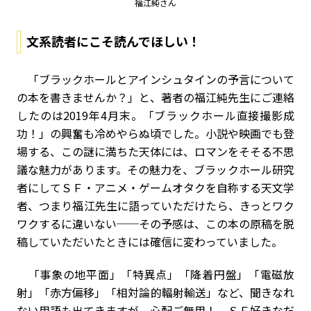
福江純さん
文系読者にこそ読んでほしい！
「ブラックホールとアインシュタインの予言について
の本を書きませんか？」と、著者の福江純先生にご連絡
したのは2019年4月末。「ブラックホール直接撮影成
功！」の興奮も冷めやらぬ頃でした。小説や映画でも登
場する、この謎に満ちた天体には、ロマンをそそる不思
議な魅力があります。その魅力を、ブラックホール研究
者にしてＳＦ・アニメ・ゲームオタクを自称する天文学
者、つまり福江先生に語っていただけたら、きっとワク
ワクするに違いない──その予感は、この本の原稿を脱
稿していただいたときには確信に変わっていました。
「事象の地平面」「特異点」「降着円盤」「電磁放
射」「赤方偏移」「相対論的輻射輸送」など、聞きなれ
ない用語も出てきますが、心配ご無用！ ＳＦ好きなだ