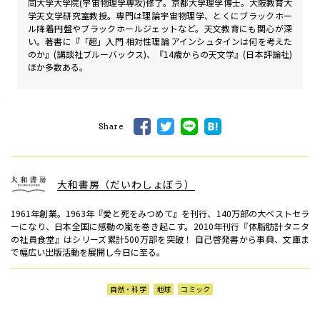
同大学大学院(宇宙物理学専攻)修了。京都大学理学博士。大阪教育大
学天文学研究室教授。専門は理論宇宙物理学、とくにブラックホー
ル降着円盤やブラックホールジェットなど。天文教育にも関心が深
い。著書に『「超」入門 相対性理論 アインシュタインは何を考えた
のか』(講談社ブルーバックス)、『14歳からの天文学』(日本評論社)
ほか多数ある。
Share
大和書房（だいわしょぼう）
1961年創業。1963年『愛と死をみつめて』を刊行、140万部の大ベストセラ
ーになり、日本全国に感動の嵐を巻き起こす。2010年刊行『体脂肪計タニタ
の社員食堂』はシリーズ累計500万部を突破！ 自己啓発書から事典、文庫ま
で幅広い出版活動を展開し今日に至る。
自然・科学
地球
コミック