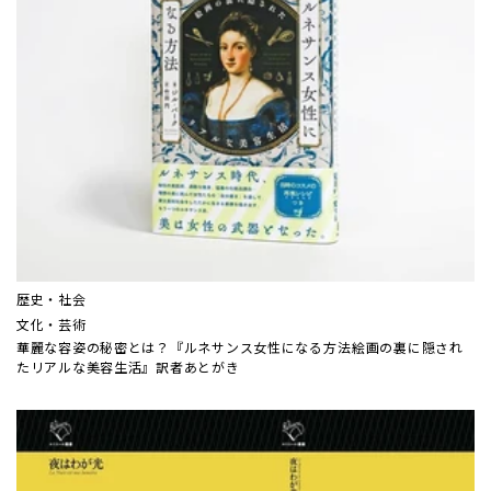
歴史・社会
文化・芸術
華麗な容姿の秘密とは？『ルネサンス女性になる方法――絵画の裏に隠され
たリアルな美容生活』訳者あとがき