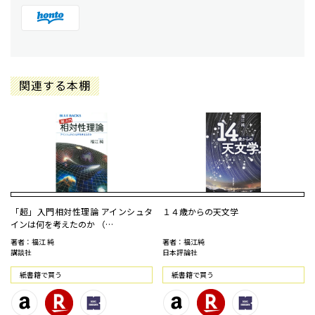
関連する本棚
「超」入門相対性理論 アインシュタ
１４歳からの天文学
インは何を考えたのか （…
著者：福江 純
著者：福江純
講談社
日本評論社
紙書籍で買う
紙書籍で買う