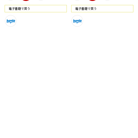
電⼦書籍で買う
電⼦書籍で買う