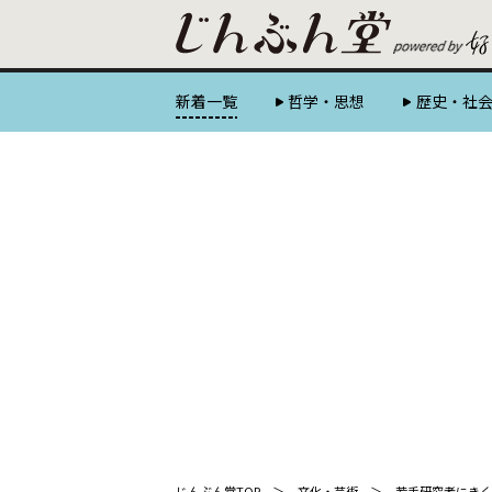
新着一覧
哲学・思想
歴史・社
じんぶん堂TOP
文化・芸術
若手研究者にきく