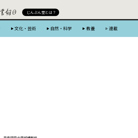
じんぶん堂 powered by 好書好日
じんぶん堂とは？
会
文化・芸術
自然・科学
教養
連載
、音楽研究の領域横断性