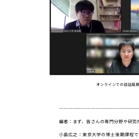
オンラインでの談話風
─
─
─
─
─
─
─
─
─
─
─
─
─
─
─
─
─
編者：まず、皆さんの専門分野や研究
小島広之：東京大学の博士後期課程で