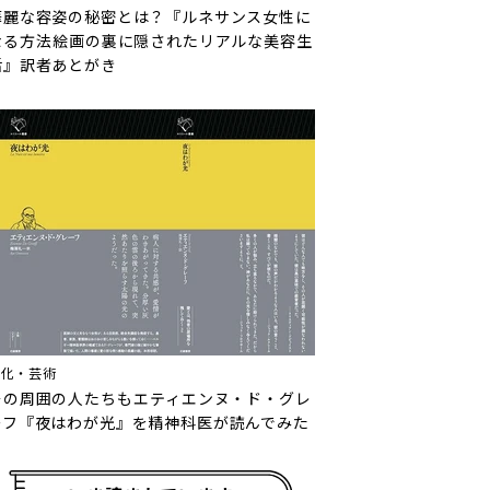
華麗な容姿の秘密とは？『ルネサンス女性に
なる方法――絵画の裏に隠されたリアルな美容生
活』訳者あとがき
文化・芸術
その周囲の人たちも――エティエンヌ・ド・グレ
ーフ『夜はわが光』を精神科医が読んでみた