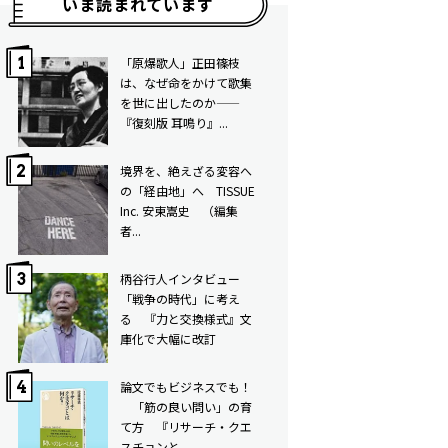
いま読まれています
「原爆歌人」正田篠枝
は、なぜ命をかけて歌集
を世に出したのか——
『復刻版 耳鳴り』...
境界を、絶えざる変容へ
の「経由地」へ TISSUE
Inc. 安東嵩史 （編集
者...
柄谷行人インタビュー
「戦争の時代」に考え
る 『力と交換様式』文
庫化で大幅に改訂
論文でもビジネスでも！
「筋の良い問い」の育
て方 ――『リサーチ・クエ
スチョンと...