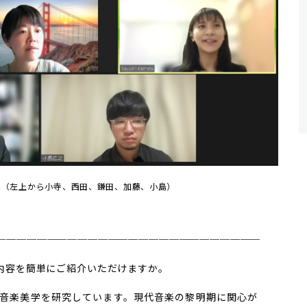
景（左上から小寺、西田、鎌田、加藤、小島）
─
─
─
─
─
─
─
─
─
─
─
─
─
─
─
─
─
─
─
───────
内容を簡単にご紹介いただけますか。
音楽美学を研究しています。現代音楽の黎明期に関心が