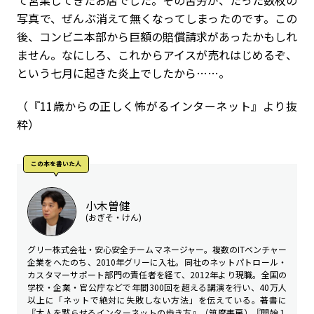
て営業してきたお店でした。その苦労が、たった数枚の
写真で、ぜんぶ消えて無くなってしまったのです。この
後、コンビニ本部から巨額の賠償請求があったかもしれ
ません。なにしろ、これからアイスが売れはじめるぞ、
という七月に起きた炎上でしたから……。
（『11歳からの正しく怖がるインターネット』より抜
粋）
この本を書いた⼈
小木曽健
(おぎそ・けん)
グリー株式会社・安心安全チームマネージャー。複数のITベンチャー
企業をへたのち、2010年グリーに入社。同社のネットパトロール・
カスタマーサポート部門の責任者を経て、2012年より現職。全国の
学校・企業・官公庁などで年間300回を超える講演を行い、40万人
以上に「ネットで絶対に失敗しない方法」を伝えている。著書に
『大人を黙らせるインターネットの歩き方』（筑摩書房）『開始１