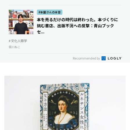
#本屋さんの本音
本を売るだけの時代は終わった。本づくりに
挑む書店、出版不況への反撃：青山ブック
セ...
# 文化人類学
笹川ねこ
Recommended by