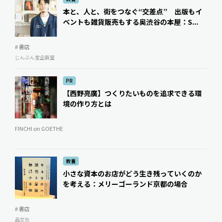
本と、人と、街をつなぐ“交差点” 出版もイ
ベントも雑貨販売もする奥渋谷の本屋：S...
# 書店
じんぶん堂企画室
PR
【西野亮廣】つくりたいものを追求できる環
境の作り方とは
FINCHI on GOETHE
教養
小さな資本のお店がどう生き残っていくのか
を考える：メリーゴーランド京都の場合
# 書店
晶文社