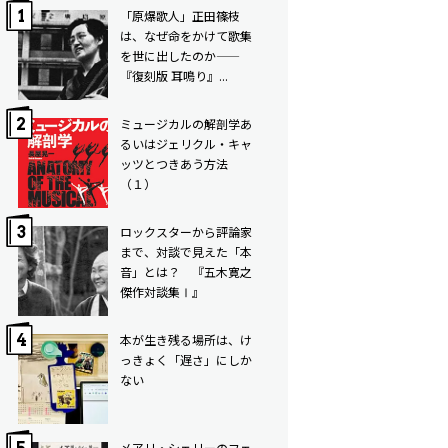
「原爆歌人」正田篠枝
は、なぜ命をかけて歌集
を世に出したのか——
『復刻版 耳鳴り』...
ミュージカルの解剖学――あ
るいはジェリクル・キャ
ッツとつきあう方法
（１）
ロックスターから評論家
まで、対談で見えた「本
音」とは？ 『五木寛之
傑作対談集Ⅰ』
本が生き残る場所は、け
っきょく「遅さ」にしか
ない
メアリ・シェリーのフェ