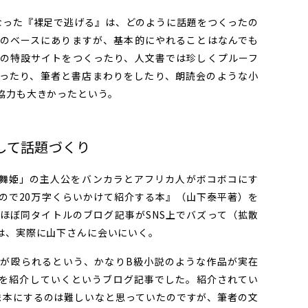
った『裸足で逃げる』は、どのように話題をつくったの
のベースにありますが、基本的にやれることはなんでも
の特設サイトをつくったり、人文書では珍しくプルーフ
ったり、筆者と書店まわりをしたり、朗読会のような小
協力も大きかったという。
して話題づくり
舞姫」の主人公をバンカラとアフリカ人がボコボコにす
ので20万字くらいかけて紹介する本』（山下泰平著）を
ほぼ同タイトルのブログ記事がSNS上でバズって（拡散
は、実際に山下さんに会いにいく。
が殴られるという、かなりB級小説のような作品が実在
を紹介していくというブログ記事でした。紹介されてい
ま本にするのは難しいなと思っていたのですが、筆者の文