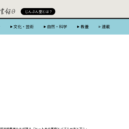
じんぶん堂 powered by 好書好日
じんぶん堂とは？
会
文化・芸術
自然・科学
教養
連載
担当編集者たちが語る「ヒット本の裏側とバズらせ方と下心」