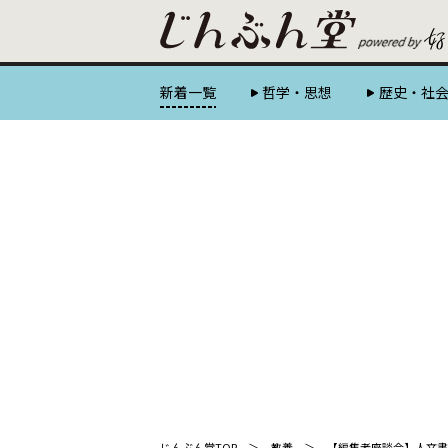
新着一覧
哲学・思想
歴史・社
じんぶん堂TOP
教養
【編集者座談会】人文書