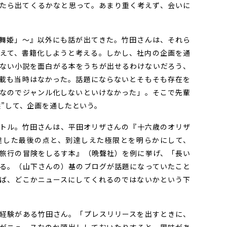
たら出てくるかなと思って。あまり重く考えず、会いに
舞姫」〜』以外にも話が出てきた。竹田さんは、それら
捉えて、書籍化しようと考える。しかし、社内の企画を通
ない小説を面白がる本をうちが出せるわけないだろう、
載も当時はなかった。話題にならないとそもそも存在を
なのでジャンル化しないといけなかった」。そこで先輩
態”して、企画を通したという。
トル。竹田さんは、平田オリザさんの『十六歳のオリザ
達した最後の点と、到達しえた極限とを明らかにして、
旅行の冒険をしるす本』（晩聲社）を例に挙げ、「長い
る。（山下さんの）基のブログが話題になっていたこと
ば、どこかニュースにしてくれるのではないかという下
経験がある竹田さん。「プレスリリースを出すときに、