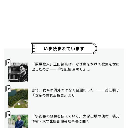
いま読まれています
「原爆歌人」正田篠枝は、なぜ命をかけて歌集を世に
出したのか——『復刻版 耳鳴り』...
古代、女帝は例外ではなく普遍だった ──義江明子
『女帝の古代王権史』より
「学術書の価値を伝えていく」大学出版の使命 橋元
博樹・大学出版部協会理事長に聞く