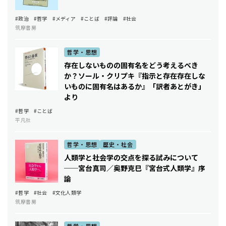
#政治
#哲学
#メディア
#ことば
#評論
#社会
筑摩書房
哲学・思想
存在しないものの固有名をどう考えるべき
か？――ソール・クリプキ『指示と存在――存在しな
いものに固有名はあるか』「訳者あとがき」
より
#哲学
#ことば
平凡社
哲学・思想
歴史・社会
人類学と社会学の交点を探る試みについて
──宮台真司／奥野克巳『宮台式人類学』序
論
#哲学
#社会
#文化人類学
筑摩書房