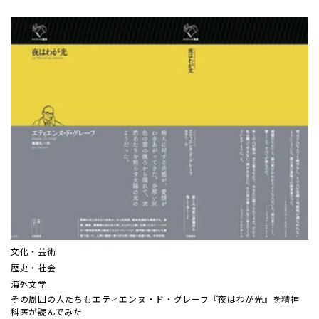
文化・芸術
歴史・社会
海外文学
その周囲の人たちも――エティエンヌ・ド・グレーフ『夜はわが光』を精神
科医が読んでみた