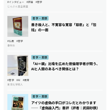
#インタビュー
#評論
#哲学
じんぶん堂企画室
哲学・思想
善き殺人と、不寛容な寛容――「慈悲」と「包
括」の一面
#仏教
#哲学
春秋社
哲学・思想
「AI＝鏡」比喩を広めた徳倫理学者が問う、
AIと人間のあるべき関係とは？
#哲学
#AI
#教育
東京化学同人
哲学・思想
アイツの虚偽の手口がコレだとわかります
──『虚偽論入門』書評（評者：武田砂鉄）