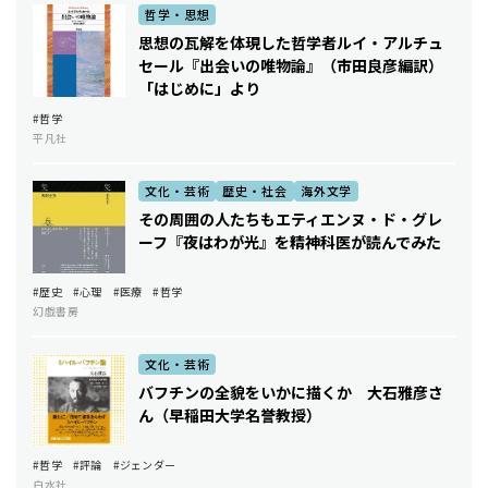
哲学・思想
思想の瓦解を体現した哲学者――ルイ・アルチュ
セール『出会いの唯物論』（市田良彦編訳）
「はじめに」より
#哲学
平凡社
文化・芸術
歴史・社会
海外文学
その周囲の人たちも――エティエンヌ・ド・グレ
ーフ『夜はわが光』を精神科医が読んでみた
#歴史
#心理
#医療
#哲学
幻戯書房
文化・芸術
バフチンの全貌をいかに描くか 大石雅彦さ
ん（早稲田大学名誉教授）
#哲学
#評論
#ジェンダー
白水社