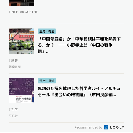
FINCHI on GOETHE
歴史・社会
「中国脅威論」か「中華民族は平和を熱愛す
る」か？ ──小野寺史郎『中国の戦争
観』...
# 歴史
筑摩書房
哲学・思想
思想の瓦解を体現した哲学者――ルイ・アルチュ
セール『出会いの唯物論』（市田良彦編...
# 哲学
平凡社
Recommended by