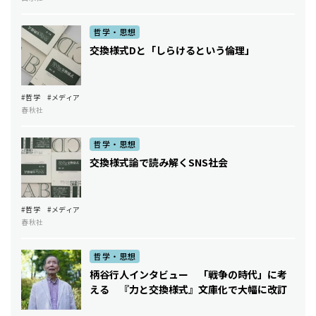
哲学・思想
交換様式Dと「しらけるという倫理」
#哲学
#メディア
春秋社
哲学・思想
交換様式論で読み解くSNS社会
#哲学
#メディア
春秋社
哲学・思想
柄谷行人インタビュー 「戦争の時代」に考
える 『力と交換様式』文庫化で大幅に改訂