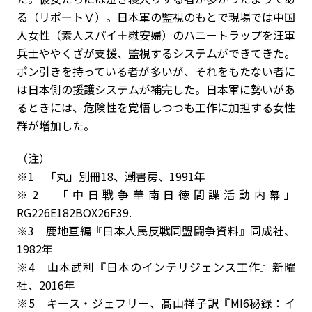
る（リポートⅤ）。日本軍の監視のもとで現場では中国
人女性（素人スパイ＋慰安婦）のハニートラップを汪軍
兵士ややくざが支援、監視するシステムができてきた。
ポン引きを持っている者が多いが、それをもたない者に
は日本側の援護システムが補完した。日本軍に勢いがあ
るときには、危険性を覚悟しつつも工作に加担する女性
群が増加した。
（注）
※
1
「丸」別冊
18
、潮書房、
1991
年
※
2
「中日戦争華南日徳間諜活動内幕」
RG226E182BOX26F39.
※
3
鹿地亘編『日本人民反戦同盟闘争資料』同成社、
1982
年
※
4
山本武利『日本のインテリジェンス工作』新曜
社、
2016
年
※
5
キース・ジェフリー、髙山祥子訳『
MI6
秘録：イ