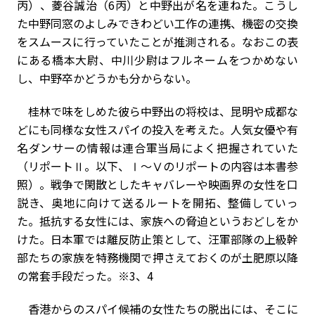
丙）、菱谷誠治（
6
丙）と中野出が名を連ねた。こうし
た中野同窓のよしみできわどい工作の連携、機密の交換
をスムースに行っていたことが推測される。なおこの表
にある橋本大尉、中川少尉はフルネームをつかめない
し、中野卒かどうかも分からない。
桂林で味をしめた彼ら中野出の将校は、昆明や成都な
どにも同様な女性スパイの投入を考えた。人気女優や有
名ダンサーの情報は連合軍当局によく把握されていた
（リポートⅡ。以下、Ⅰ〜Ⅴのリポートの内容は本書参
照）。戦争で閑散としたキャバレーや映画界の女性を口
説き、奥地に向けて送るルートを開拓、整備していっ
た。抵抗する女性には、家族への脅迫というおどしをか
けた。日本軍では離反防止策として、汪軍部隊の上級幹
部たちの家族を特務機関で押さえておくのが土肥原以降
の常套手段だった。※
3
、
4
香港からのスパイ候補の女性たちの脱出には、そこに