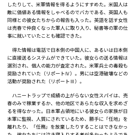
したりして、米軍情報を得るようにすすめた。米国人は
敵に価値ある情報をしゃべるのでバカである、英国人も
同様との彼女たちからの報告も入った。英語を話す女性
は売春で仲良くなった軍人に取り入り、秘書等の軍の仕
事に就いていたことも確認できた。
得た情報は電話で日本側の中国人に、あるいは日本側
に直接送るシステムができていた。彼女らの送る情報は
選別され、個人の能力が査定された。米軍兵士の毒殺も
奨励されていた（リポートⅣ）。男には空港破壊などの
活動が奨励された（リポートⅢ）。
ハニートラップで成績の上がらない女性スパイは、売
春のみで稼業するか、他の地区であらたな収入を求めざ
るを得なかった。日本軍占領地にいる彼女らの家族が日
本軍に監視、人質にされているため、勝手に「任地」を
離れたり、「任務」を放棄したりすることはできなかっ
た。彼女たちには泣き寝入りする者が多かったようであ