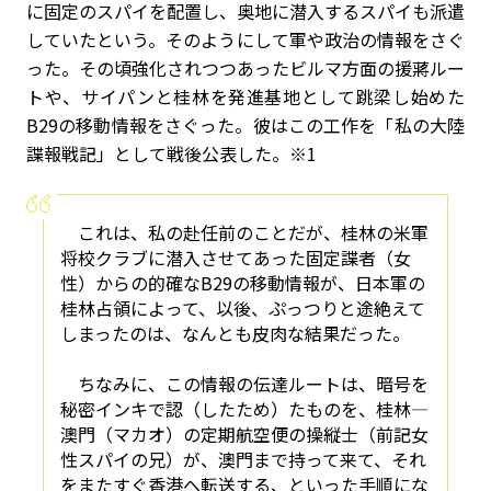
に固定のスパイを配置し、奥地に潜入するスパイも派遣
していたという。そのようにして軍や政治の情報をさぐ
った。その頃強化されつつあったビルマ方面の援蔣ルー
トや、サイパンと桂林を発進基地として跳梁し始めた
B29
の移動情報をさぐった。彼はこの工作を「私の大陸
諜報戦記」として戦後公表した。※
1
これは、私の赴任前のことだが、桂林の米軍
将校クラブに潜入させてあった固定諜者（女
性）からの的確なB29の移動情報が、日本軍の
桂林占領によって、以後、ぷっつりと途絶えて
しまったのは、なんとも皮肉な結果だった。
ちなみに、この情報の伝達ルートは、暗号を
秘密インキで認（したため）たものを、桂林―
澳門（マカオ）の定期航空便の操縦士（前記女
性スパイの兄）が、澳門まで持って来て、それ
をまたすぐ香港へ転送する、といった手順にな