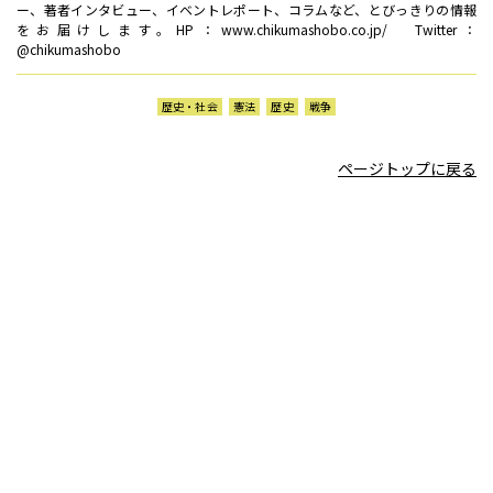
ー、著者インタビュー、イベントレポート、コラムなど、とびっきりの情報
をお届けします。HP：www.chikumashobo.co.jp/ Twitter：
@chikumashobo
歴史・社会
憲法
歴史
戦争
ページトップに戻る