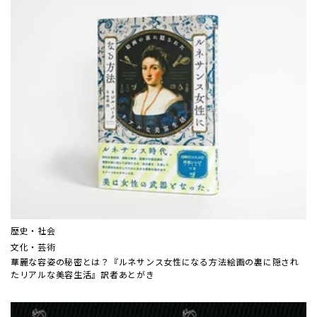
歴史・社会
文化・芸術
華麗な容姿の秘密とは？『ルネサンス女性になる方法――絵画の裏に隠され
たリアルな美容生活』訳者あとがき