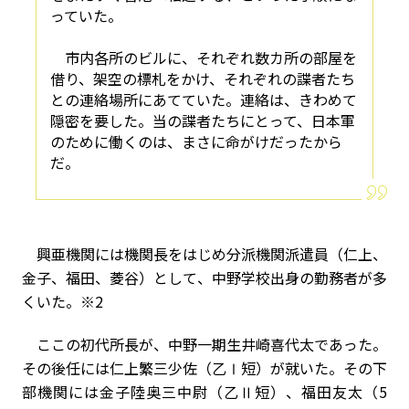
っていた。
市内各所のビルに、それぞれ数カ所の部屋を
借り、架空の標札をかけ、それぞれの諜者たち
との連絡場所にあてていた。連絡は、きわめて
隠密を要した。当の諜者たちにとって、日本軍
のために働くのは、まさに命がけだったから
だ。
興亜機関には機関長をはじめ分派機関派遣員（仁上、
金子、福田、菱谷）として、中野学校出身の勤務者が多
くいた。※
2
ここの初代所長が、中野一期生井崎喜代太であった。
その後任には仁上繁三少佐（乙Ⅰ短）が就いた。その下
部機関には金子陸奥三中尉（乙Ⅱ短）、福田友太（
5