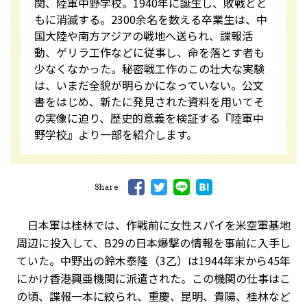
関、陸軍中野学校。1940年に誕生し、敗戦とと
もに消滅する。2300余名を数える卒業生は、中
国大陸や南方アジアの戦地へ送られ、諜報活
動、ゲリラ工作などに従事し、命を落とす者も
少なくなかった。秘密戦工作のこの壮大な実験
は、いまだ全貌が明らかになっていない。公文
書をはじめ、新たに発見された資料を用いてそ
の実像に迫り、歴史的意義を検証する『陸軍中
野学校』より一部を紹介します。
Share
日本軍は桂林では、作戦前に女性スパイを米空軍基地
周辺に投入して、
B29
の日本爆撃の情報を事前に入手し
ていた。中野出の鈴木泰隆（
3
乙）は
1944
年末から
45
年
にかけ香港興亜機関に派遣された。この機関の仕事はこ
の頃、諜報一本に絞られ、重慶、昆明、貴陽、桂林など