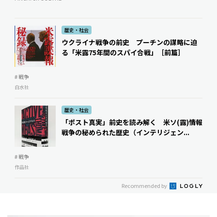
歴史・社会
ウクライナ戦争の前史 プーチンの謀略に迫
る「米露75年間のスパイ合戦」［前篇］
# 戦争
白水社
歴史・社会
「ポスト真実」前史を読み解く 米ソ(露)情報
戦争の秘められた歴史（インテリジェン...
# 戦争
作品社
Recommended by