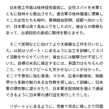
日本側工作員は桂林侵攻直前に、女性スパイを米軍と
ともに桂林から脱出させた。連合軍の桂林撤退に便乗し
てこの女性たちも柳州、貴楊経由昆明、成都へ向かった
が、日本軍は見て見ぬふりをしたのだ。彼女らの情報も
あって、占領目的の達成に期待を膨らませた。
そこで昆明などに向けてより大規模な工作を行いだし
た。以前はリポートⅠにあるように女工を訓練してスパ
イ活動をやらせていたが、彼女らには観察力が不足して
いた。目標の米兵に接近するには、英語力はもちろんの
こと、セックスアピールも欠かせないことが分かった。
そこで不景気に悩む香港、マカオ、広東の歓楽街、映画
界から多数の魅力ある女性群を探し出して訓練し、日本
軍の便衣隊に潜らせたり、日本軍支配地域を個人で通過
できるように日本軍の通行証を発行したりした。
リポートⅤにあるように、売春で将兵に接したり同居