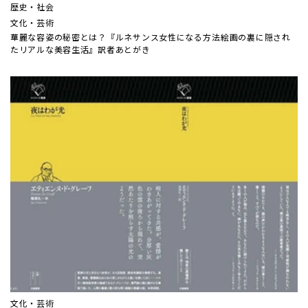
歴史・社会
文化・芸術
華麗な容姿の秘密とは？『ルネサンス女性になる方法――絵画の裏に隠され
たリアルな美容生活』訳者あとがき
文化・芸術