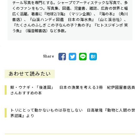
チール写真を専門とする。シャープでアーティステックな写真で、多
くのファンをもつ。写真集、図鑑、児童書、雑誌、広告の世界と幅
広く活躍。著書に『地球2/3海』（マリン企画）、『海の本』（角川
書店）、『山溪ハンディ図鑑 日本の海水魚』（山と溪谷社）、
『たくさんのふしぎ この子なんの子？魚の子』『ヒトスジギンポ 笑
う魚』（福音館書店）など多数。
Share
あわせて読みたい
鯨・ウナギ・「後進国」 日本の漁業を考える3冊 紀伊國屋書店員
さんおすすめの本
トリにとって動かないものは存在しない 日高敏隆『動物と人間の世
界認識』より