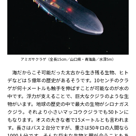
アミガサクラゲ（全長15cm／山口県・青海島／水深5m）
海だからこそ可能だった太古から生き残る生物、ヒト
デなどは５億年の歴史があるそうです。10センチのクラ
ゲが何十メートルも触手を伸ばすことが可能なのが水の
中です。浮力が支えることで、巨大なクジラのような生
物がいます。地球の歴史の中で最大の生物がシロナガス
クジラ。それより小さいマッコウクジラでも50トンに
もなります。オスの大きな者で15メートルとも言われま
す。長さはバス２台分ですが、重さは50キロの人間なら
1000人分です。そんな巨大な生物と眼が合うこともあ