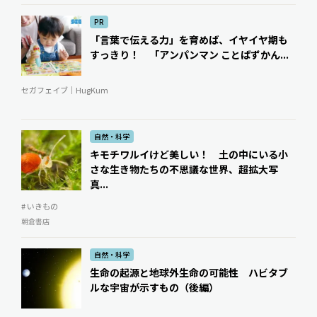
PR
「言葉で伝える力」を育めば、イヤイヤ期も
すっきり！ 「アンパンマン ことばずかん...
セガフェイブ｜HugKum
自然・科学
キモチワルイけど美しい！ 土の中にいる小
さな生き物たちの不思議な世界、超拡大写
真...
# いきもの
朝倉書店
自然・科学
生命の起源と地球外生命の可能性 ハビタブ
ルな宇宙が示すもの（後編）