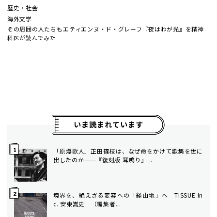
歴史・社会
海外文学
その周囲の人たちも――エティエンヌ・ド・グレーフ『夜はわが光』を精神
科医が読んでみた
いま読まれています
「原爆歌人」正田篠枝は、なぜ命をかけて歌集を世に
出したのか——『復刻版 耳鳴り』...
境界を、絶えざる変容への「経由地」へ TISSUE In
c. 安東嵩史 （編集者...