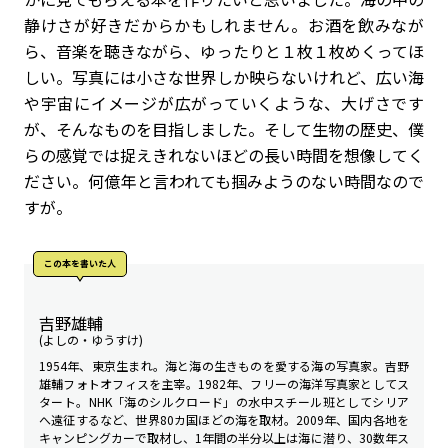
静けさが好きだからかもしれません。お酒を飲みなが
ら、音楽を聴きながら、ゆったりと１枚１枚めくってほ
しい。写真には小さな世界しか映らないけれど、広い海
や宇宙にイメージが広がっていくような、大げさです
が、そんなものを目指しました。そして生物の歴史、僕
らの感覚では捉えきれないほどの長い時間を想像してく
ださい。何億年と言われても掴みようのない時間なので
すが。
この本を書いた人
吉野雄輔
(よしの・ゆうすけ)
1954年、東京生まれ。海と海の生きものを愛する海の写真家。吉野
雄輔フォトオフィスを主宰。1982年、フリーの海洋写真家としてス
タート。NHK「海のシルクロード」の水中スチール班としてシリア
へ遠征するなど、世界80カ国ほどの海を取材。2009年、国内各地を
キャンピングカーで取材し、1年間の半分以上は海に潜り、30数年ス