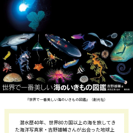
『世界で一番美しい海のいきもの図鑑』（創元社）
潜水歴40年、世界80カ国以上の海を旅してき
た海洋写真家・吉野雄輔さんが出会った地球上