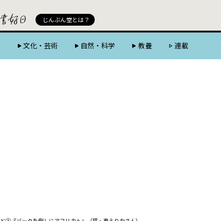
じんぶん堂 powered by 好書好日
じんぶん堂とは？
会
文化・芸術
自然・科学
教養
連載
ド③『バッタを倒しにアフリカへ』（評・東えりかさん）