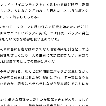
マッド・サイエンティスト」と言われるほど研究に没頭
ものだ。人になんと思われても構わないという気概と気
々しくて羨ましくもある。
カのモーリタニアに移り住んで研究を始めたのが2011
国立サバクトビバッタ研究所」では日夜、バッタの発生
除を行い大きな被害を食い止めていた。
人や家畜に有害なばかりでなく環境汚染を引き起こす恐
習性を詳しく知り、大発生前に未然に防ぎたい。前野の
せば昆虫学者としての前途は洋々だ。
不幸が訪れる。なんと契約期間にバッタが発生しなかっ
の研究の成果は出せたが）契約は切れ、無一文になりな
れるのか。読者はハラハラしながら読み続けることにな
かに偉大な研究を完遂したか理解できるだろう。まじめ
でも楽しめるし、荒唐無稽な異世界転生ノンフィクショ