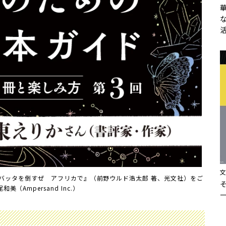
バッタを倒すぜ アフリカで』（前野ウルド浩太郎 著、光文社）をご
長尾和美（Ampersand Inc.）