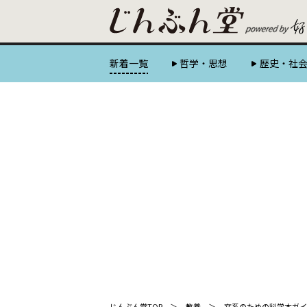
新着一覧
哲学・思想
歴史・社
じんぶん堂TOP
教養
文系のための科学本ガイ