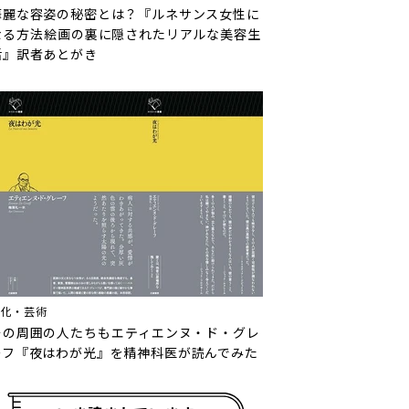
華麗な容姿の秘密とは？『ルネサンス女性に
なる方法――絵画の裏に隠されたリアルな美容生
活』訳者あとがき
文化・芸術
その周囲の人たちも――エティエンヌ・ド・グレ
ーフ『夜はわが光』を精神科医が読んでみた