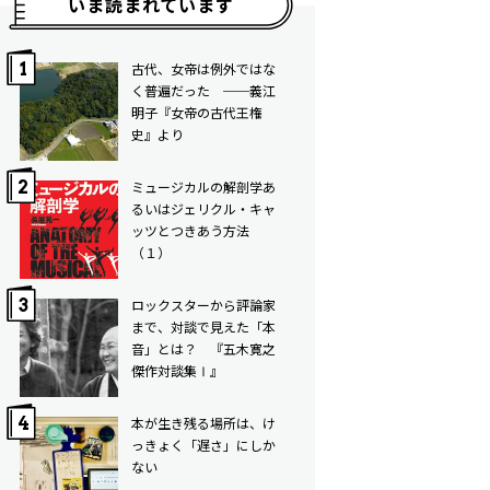
いま読まれています
古代、女帝は例外ではな
く普遍だった ──義江
明子『女帝の古代王権
史』より
ミュージカルの解剖学――あ
るいはジェリクル・キャ
ッツとつきあう方法
（１）
ロックスターから評論家
まで、対談で見えた「本
音」とは？ 『五木寛之
傑作対談集Ⅰ』
本が生き残る場所は、け
っきょく「遅さ」にしか
ない