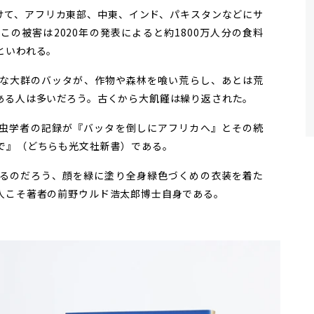
かけて、アフリカ東部、中東、インド、パキスタンなどにサ
の被害は2020年の発表によると約1800万人分の食料
といわれる。
な大群のバッタが、作物や森林を喰い荒らし、あとは荒
ある人は多いだろう。古くから大飢饉は繰り返された。
虫学者の記録が『バッタを倒しにアフリカへ』とその続
で』（どちらも光文社新書）である。
るのだろう、顔を緑に塗り全身緑色づくめの衣装を着た
人こそ著者の前野ウルド浩太郎博士自身である。