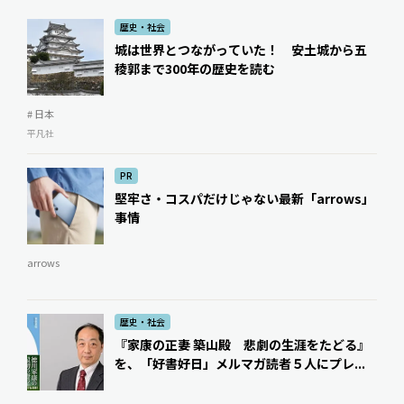
歴史・社会
城は世界とつながっていた！ 安土城から五
稜郭まで300年の歴史を読む
# 日本
平凡社
PR
堅牢さ・コスパだけじゃない最新「arrows」
事情
arrows
歴史・社会
『家康の正妻 築山殿 悲劇の生涯をたどる』
を、「好書好日」メルマガ読者５人にプレ...