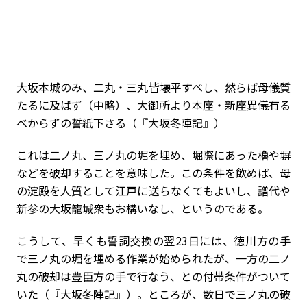
大坂本城のみ、二丸・三丸皆壊平すべし、然らば母儀質
たるに及ばず（中略）、大御所より本座・新座異儀有る
べからずの誓紙下さる（『大坂冬陣記』）
これは二ノ丸、三ノ丸の堀を埋め、堀際にあった櫓や塀
などを破却することを意味した。この条件を飲めば、母
の淀殿を人質として江戸に送らなくてもよいし、譜代や
新参の大坂籠城衆もお構いなし、というのである。
こうして、早くも誓詞交換の翌23日には、徳川方の手
で三ノ丸の堀を埋める作業が始められたが、一方の二ノ
丸の破却は豊臣方の手で行なう、との付帯条件がついて
いた（『大坂冬陣記』）。ところが、数日で三ノ丸の破