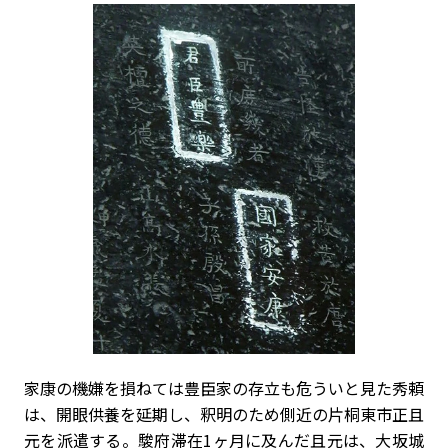
家康の機嫌を損ねては豊臣家の存立も危ういと見た秀頼
は、開眼供養を延期し、釈明のため側近の片桐東市正且
元を派遣する。駿府滞在1ヶ月に及んだ且元は、大坂城