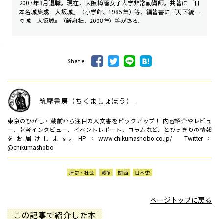
2007年3月退職。現在、大阪樟蔭女子大学非常勤講師。共著に『日
本名城集成 大坂城』（小学館、1985年）等、編著書に『天下統一
の城 大坂城』（新泉社、2008年）等がある。
Share
筑摩書房（ちくましょぼう）
東京のひがし・蔵前から注目の人文書をピックアップ！ 内容紹介やレビュ
ー、著者インタビュー、イベントレポート、コラムなど、とびっきりの情報
をお届けします。HP：www.chikumashobo.co.jp/ Twitter：
@chikumashobo
歴史・社会
戦争
関西
日本史
ページトップに戻る
この記事で紹介した本