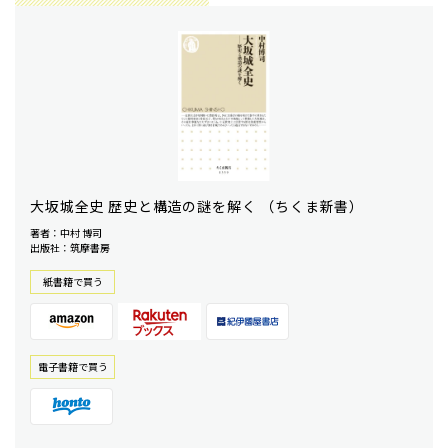
大坂城全史 歴史と構造の謎を解く （ちくま新書）
著者：中村 博司
出版社：筑摩書房
紙書籍で買う
電⼦書籍で買う