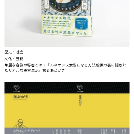
歴史・社会
文化・芸術
華麗な容姿の秘密とは？『ルネサンス女性になる方法――絵画の裏に隠され
たリアルな美容生活』訳者あとがき