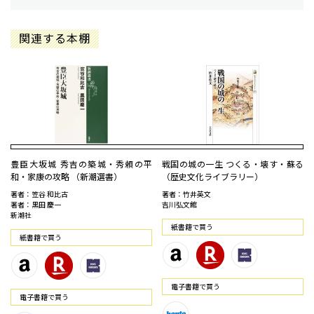
関連する本棚
豊臣大坂城 秀吉の築城・秀頼の平
戦国の城の一生 つくる・壊す・蘇る
和・家康の攻略 （新潮選書）
（歴史文化ライブラリー）
著者：笠谷 和比古
著者：竹井英文
著者：黒田 慶一
吉川弘文館
新潮社
紙書籍で買う
紙書籍で買う
電⼦書籍で買う
電⼦書籍で買う