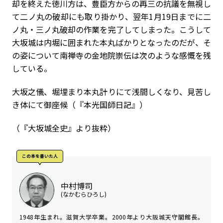
却を終えた徳川方は、豊臣方からの再三の抗議を無視し
て二ノ丸の破却にも取り掛かり、翌年1月19日までに二
ノ丸・三ノ丸破却の作業を完了してしまった。こうして
大坂城は内堀に囲まれた本丸ばかりとなったのだが、そ
の姿について南禅寺の金地院崇伝は次のような感慨を残
している。
大坂之儀、堀埋まり本丸計りにて浅間しくなり、見苦し
き体にて御座候（『本光国師日記』）
（『大坂城全史』より抜粋）
この本を書いた⼈
中村博司
(なかむらひろし)
1948年生まれ。滋賀大学卒業。2000年より大阪城天守閣館長。