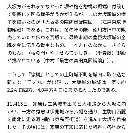
大坂方がそれまでなかった塀や櫓を惣構の堀端に付設し
て要害化を図る様子がうかがえるが、この大坂籠城の様
子を描いたのが「大坂冬の陣両軍配陣図」（江戸東京博
物館蔵）である。これは、冬の陣の際、徳川方陣中で販
売していたと伝わる瓦版で、最終末期の豊臣大坂城の全
貌を今に伝える貴重なもの。「本丸」のなかに「さくら
のもん」（桜の門）や「せんてうしき」（千畳敷）御殿
が描かれている（中村「最古の真田丸図補論」）。
こうして「惣構」としての上町城下町を城内に取り込む
新たな「三ノ丸」が出現し、大坂城の城域は一気に約
2.2キロ四方、4.8平方キロにまで拡大したのである。
11月15日、家康は二条城を出ると大和路から大坂に向
かい、一方の秀忠は伏見城から八幡を通り、生駒山西麓
を南北に走る河内路（東高野街道）を進んで大坂を目指
した。その頃には、家康の下知に応じた諸将も各地から