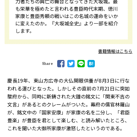
力者たちの興亡の舞台となってきた大坂城。最
も栄華を極めたと言われる豊臣時代末期、徳川
家康と豊臣秀頼の戦いはこの名城の運命をいか
に変えたのか。『大坂城全史』より一部を紹介
します。
書籍情報はこちら
Share
慶長19年、東山方広寺の大仏開眼供養が8月3日に行な
われる運びとなった。しかしその直前の7月21日に突如
駿府から、同時に新鋳された大鐘の銘文に「関東不吉の
文言」があるとのクレームがついた。幕府の儒官林羅山
が、銘文中の「国家安康」が家康の名を二分し、「君臣
豊楽」が豊臣を君として楽しむ、と読み解いたところ、
これを聞いた大御所家康が激怒したというのである。