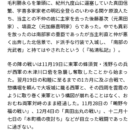
毛利勝永らを筆頭に、紀州九度山に逼塞していた真田信
繁、宇喜多家家老の明石全登らのいわゆる関ケ原浪人た
ち、当主との不仲の故に主家を去った後藤基次（元黒田
家）、塙直之（元加藤嘉明家）らであった。中でも異彩
を放ったのは南部家の重臣であったが当主利直と仲が悪
く出奔した北信景で、ド派手な行装で入城し、「南部の
光武者」と持てはやされたという（『祐清私記』）。
冬の陣の戦いは11月19日に東軍の蜂須賀・浅野らの兵
が西軍の木津川口砦を急襲し奪取したことから始まっ
た。翌月19日の和睦に至るまでの1カ月に及ぶ合戦で、
惣構堀を頼んで大坂城に籠る西軍と、その四周を雲霞の
ように取り巻く東軍という構図が崩れることはなく、お
おむね両軍対峙のまま経過した。11月28日の「鴫野今
福の戦い」、12月4日の「真田出丸の戦い」、十二月十
七日の「本町橋の夜討ち」などが目立った戦闘であった
に過ぎない。