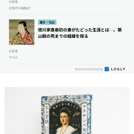
# 日本
好書好日編集部
歴史・社会
徳川家康最初の妻がたどった生涯とは…。築
山殿の死までの経緯を探る
# 日本
平凡社
Recommended by