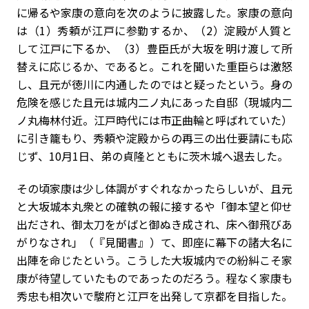
に帰るや家康の意向を次のように披露した。家康の意向
は（1）秀頼が江戸に参勤するか、（2）淀殿が人質と
して江戸に下るか、（3）豊臣氏が大坂を明け渡して所
替えに応じるか、であると。これを聞いた重臣らは激怒
し、且元が徳川に内通したのではと疑ったという。身の
危険を感じた且元は城内二ノ丸にあった自邸（現城内二
ノ丸梅林付近。江戸時代には市正曲輪と呼ばれていた）
に引き籠もり、秀頼や淀殿からの再三の出仕要請にも応
じず、10月1日、弟の貞隆とともに茨木城へ退去した。
その頃家康は少し体調がすぐれなかったらしいが、且元
と大坂城本丸衆との確執の報に接するや「御本望と仰せ
出だされ、御太刀をがばと御ぬき成され、床へ御飛びあ
がりなされ」（『見聞書』）て、即座に幕下の諸大名に
出陣を命じたという。こうした大坂城内での紛糾こそ家
康が待望していたものであったのだろう。程なく家康も
秀忠も相次いで駿府と江戸を出発して京都を目指した。