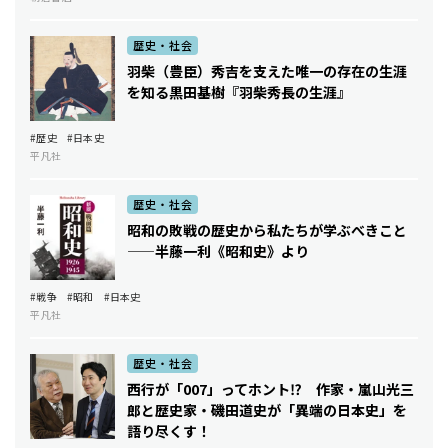
歴史・社会
羽柴（豊臣）秀吉を支えた唯一の存在の生涯
を知る――黒田基樹『羽柴秀長の生涯』
#歴史
#日本史
平凡社
歴史・社会
昭和の敗戦の歴史から私たちが学ぶべきこと
——半藤一利《昭和史》より
#戦争
#昭和
#日本史
平凡社
歴史・社会
西行が「007」ってホント⁉ 作家・嵐山光三
郎と歴史家・磯田道史が「異端の日本史」を
語り尽くす！