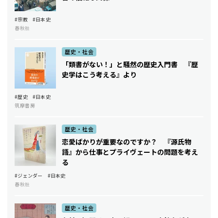
#宗教
#日本史
春秋社
歴史・社会
「類書がない！」と騒然の歴史入門書 ――『歴
史学はこう考える』より
#歴史
#日本史
筑摩書房
歴史・社会
恋愛ばかりが重要なのですか？ 『源氏物
語』から仕事とプライヴェートの問題を考え
る
#ジェンダー
#日本史
春秋社
歴史・社会