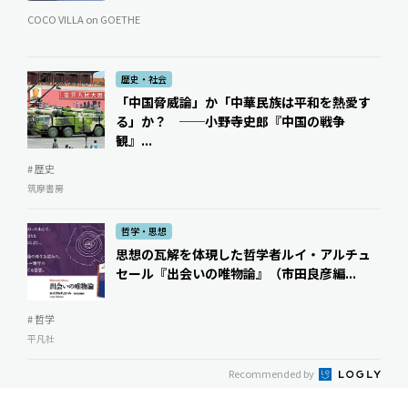
COCO VILLA on GOETHE
歴史・社会
「中国脅威論」か「中華民族は平和を熱愛す
る」か？ ──小野寺史郎『中国の戦争
観』...
# 歴史
筑摩書房
哲学・思想
思想の瓦解を体現した哲学者――ルイ・アルチュ
セール『出会いの唯物論』（市田良彦編...
# 哲学
平凡社
Recommended by