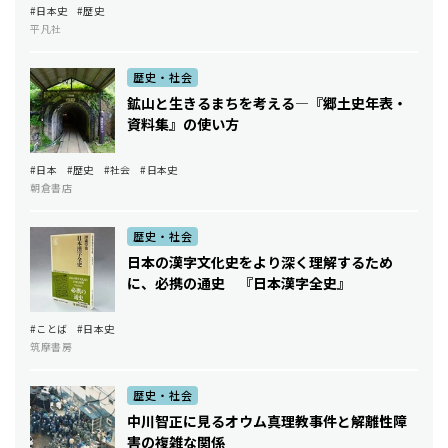
#日本史
#歴史
平凡社
歴史・社会
鉱山と生きるまちを考える―『郷土史年表・
資料集』の使い方
#日本
#歴史
#社会
#日本史
朝倉書店
歴史・社会
日本の漢字文化史をより深く理解するため
に、必携の通史 ――『日本漢字全史』
#ことば
#日本史
筑摩書房
歴史・社会
中川智正に見るオウム真理教事件と解離性障
害の複雑な関係