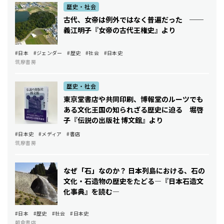
歴史・社会
古代、女帝は例外ではなく普遍だった ──
義江明子『女帝の古代王権史』より
#日本
#ジェンダー
#歴史
#社会
#日本史
筑摩書房
歴史・社会
東京堂書店や共同印刷、博報堂のルーツでも
ある文化王国の知られざる歴史に迫る ――堀啓
子『伝説の出版社 博文館』より
#日本史
#メディア
#書店
筑摩書房
なぜ「石」なのか？ 日本列島における、石の
文化・石造物の歴史をたどる―『日本石造文
化事典』を読む―
#日本
#歴史
#社会
#日本史
朝倉書店