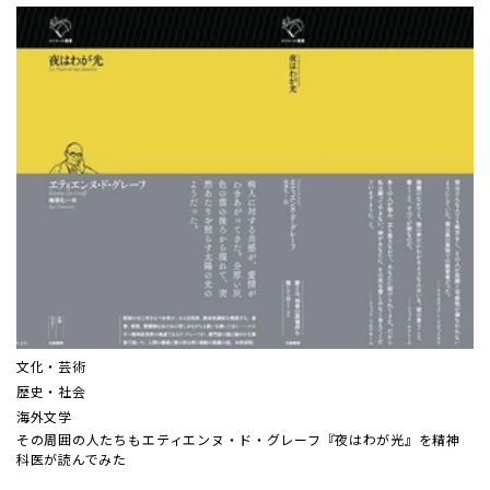
文化・芸術
歴史・社会
海外文学
その周囲の人たちも――エティエンヌ・ド・グレーフ『夜はわが光』を精神
科医が読んでみた