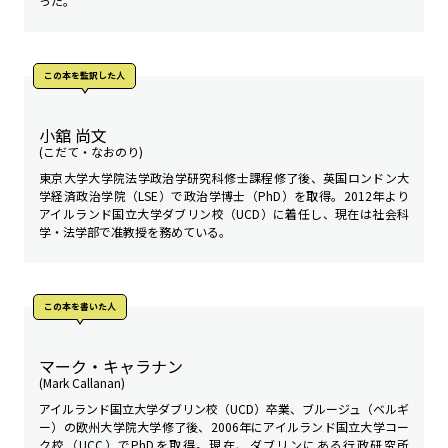
った。
この本を監訳した人
小舘 尚文
(こだて・なおのり)
東京大学大学院法学政治学研究科修士課程修了後、英国ロンドン大
学経済政治学院（LSE）で政治学博士（PhD）を取得。2012年より
アイルランド国立大学ダブリン校（UCD）に着任し、現在は社会科
学・法学部で准教授を務めている。
この本を書いた人
マーク・キャラナン
(Mark Callanan)
アイルランド国立大学ダブリン校（UCD）卒業、ブルージュ（ベルギ
ー）の欧州大学院大学修了後、2006年にアイルランド国立大学コー
ク校（UCC）でPhDを取得。現在、ダブリンにある行政研究所