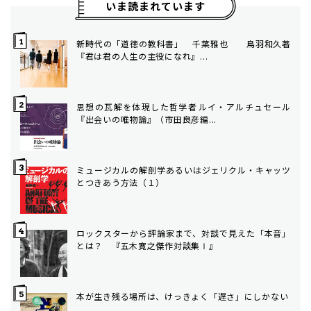
いま読まれています
新時代の「道徳の教科書」 千葉雅也 ――鳥羽和久著
『君は君の人生の主役になれ』...
思想の瓦解を体現した哲学者――ルイ・アルチュセール
『出会いの唯物論』（市田良彦編...
ミュージカルの解剖学――あるいはジェリクル・キャッツ
とつきあう方法（１）
ロックスターから評論家まで、対談で見えた「本音」
とは？ 『五木寛之傑作対談集Ⅰ』
本が生き残る場所は、けっきょく「遅さ」にしかない