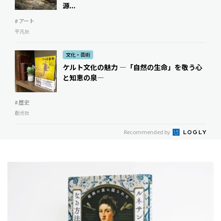
源...
# アート
平凡社
文化・芸術
ケルト文化の魅力 ―「自然の生命」を敬う心
と知恵の泉―
# 歴史
創元社
Recommended by