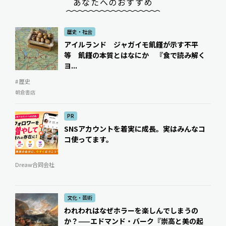
あなたへのおすすめ
歴史・社会
アイルランド ジャガイモ飢饉が示す不平
等 飢饉の本質とはなにか 『食で読み解く
ヨ...
# 歴史
朝倉書店
PR
SNSアカウントを着実に成長。実はみんなコ
コ使ってます。
Dreaw合同会社
文化・芸術
われわれはなぜホラーを楽しんでしまうの
か？——エドマンド・バーク『崇高と美の起