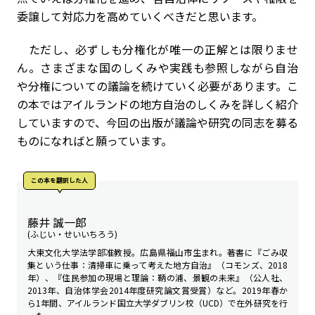
委譲して対応力を高めていくべきだと思います。
ただし、必ずしも分権化が唯一の正解とは限りませ
ん。さまざまな国のしくみや実践も参照しながら自治
や分権についての議論を続けていく必要があります。こ
の本ではアイルランドの地方自治のしくみを詳しく紹介
していますので、今回の出版が議論や研究の同志を募る
ものになればと願っています。
この本を翻訳した人
藤井 誠一郎
(ふじい・せいいちろう)
大東文化大学法学部准教授。広島県福山市生まれ。著書に『ごみ収
集という仕事：清掃車に乗って考えた地方自治』（コモンズ、2018
年）、『住民参加の現場と理論：鞆の浦、景観の未来』（公人社、
2013年、自治体学会2014年度研究論文賞受賞）など。2019年春か
ら1年間、アイルランド国立大学ダブリン校（UCD）で在外研究を行