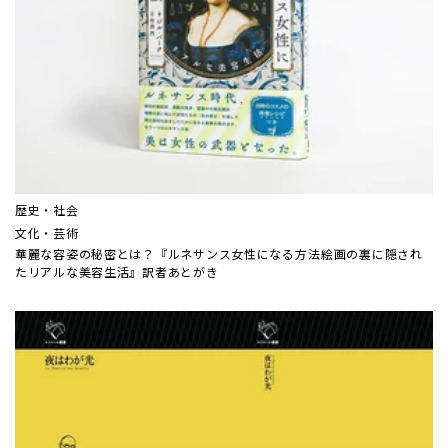
歴史・社会
文化・芸術
華麗な容姿の秘密とは？『ルネサンス女性になる方法――絵画の裏に隠され
たリアルな美容生活』訳者あとがき