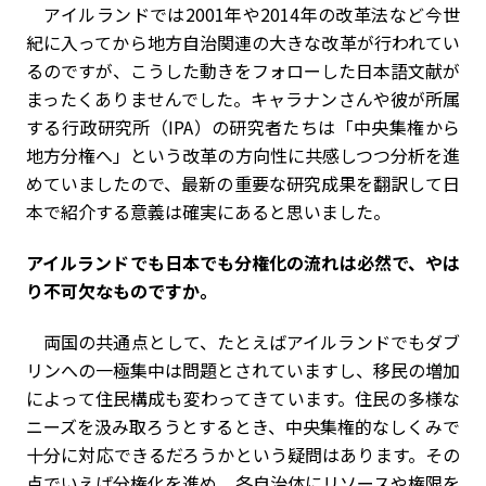
アイルランドでは2001年や2014年の改革法など今世
紀に入ってから地方自治関連の大きな改革が行われてい
るのですが、こうした動きをフォローした日本語文献が
まったくありませんでした。キャラナンさんや彼が所属
する行政研究所（IPA）の研究者たちは「中央集権から
地方分権へ」という改革の方向性に共感しつつ分析を進
めていましたので、最新の重要な研究成果を翻訳して日
本で紹介する意義は確実にあると思いました。
――アイルランドでも日本でも分権化の流れは必然で、やは
り不可欠なものですか。
両国の共通点として、たとえばアイルランドでもダブ
リンへの一極集中は問題とされていますし、移民の増加
によって住民構成も変わってきています。住民の多様な
ニーズを汲み取ろうとするとき、中央集権的なしくみで
十分に対応できるだろうかという疑問はあります。その
点でいえば分権化を進め、各自治体にリソースや権限を