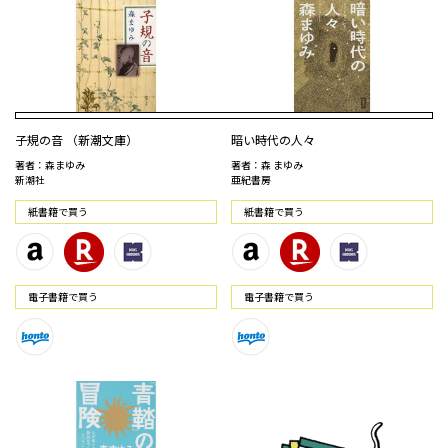
子規の音 （新潮文庫）
暗い時代の人々
著者：森まゆみ
著者：森 まゆみ
新潮社
亜紀書房
紙書籍で買う
紙書籍で買う
電⼦書籍で買う
電⼦書籍で買う