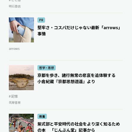
明石書店
PR
堅牢さ・コスパだけじゃない最新「arrows」
事情
arrows
哲学・思想
京都を歩き、諸行無常の悲哀を追体験する
小倉紀蔵『京都思想逍遥』より
# 記憶
筑摩書房
教養
紫式部と平安時代の社会をより深く知るため
の本 「じんぶん堂」記事から