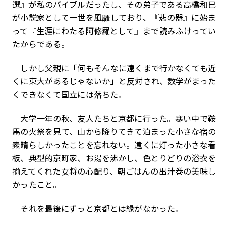
選』が私のバイブルだったし、その弟子である高橋和巳
が小説家として一世を風靡しており、『悲の器』に始ま
って『生涯にわたる阿修羅として』まで読みふけってい
たからである。
しかし父親に「何もそんなに遠くまで行かなくても近
くに東大があるじゃないか」と反対され、数学がまった
くできなくて国立には落ちた。
大学一年の秋、友人たちと京都に行った。寒い中で鞍
馬の火祭を見て、山から降りてきて泊まった小さな宿の
素晴らしかったことを忘れない。遠くに灯った小さな看
板、典型的京町家、お湯を沸かし、色とりどりの浴衣を
揃えてくれた女将の心配り、朝ごはんの出汁巻の美味し
かったこと。
それを最後にずっと京都とは縁がなかった。