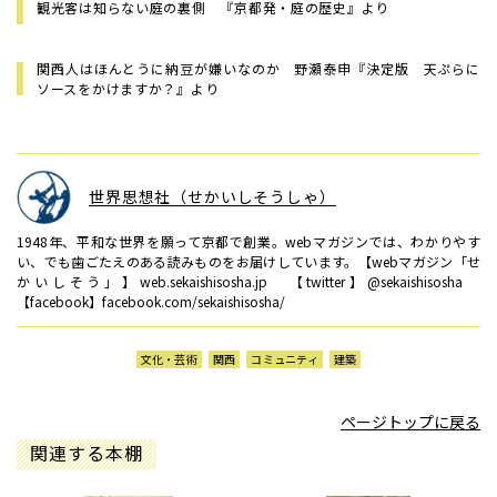
観光客は知らない庭の裏側 『京都発・庭の歴史』より
関西人はほんとうに納豆が嫌いなのか 野瀬泰申『決定版 天ぷらに
ソースをかけますか？』より
世界思想社（せかいしそうしゃ）
1948年、平和な世界を願って京都で創業。webマガジンでは、わかりやす
い、でも歯ごたえのある読みものをお届けしています。【webマガジン「せ
かいしそう」】web.sekaishisosha.jp 【twitter】@sekaishisosha
【facebook】facebook.com/sekaishisosha/
文化・芸術
関西
コミュニティ
建築
ページトップに戻る
関連する本棚