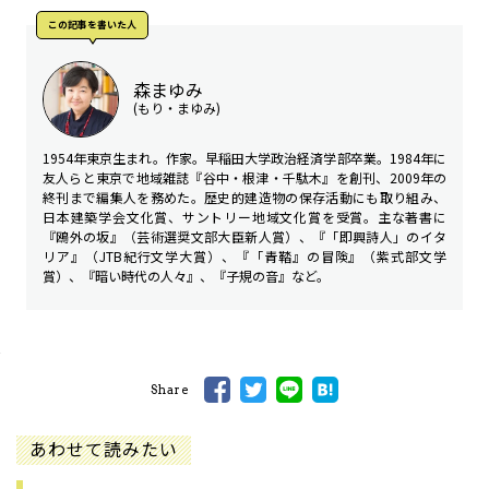
この記事を書いた人
森まゆみ
(もり・まゆみ)
1954年東京生まれ。作家。早稲田大学政治経済学部卒業。1984年に
友人らと東京で地域雑誌『谷中・根津・千駄木』を創刊、2009年の
終刊まで編集人を務めた。歴史的建造物の保存活動にも取り組み、
日本建築学会文化賞、サントリー地域文化賞を受賞。主な著書に
『鴎外の坂』（芸術選奨文部大臣新人賞）、『「即興詩人」のイタ
リア』（JTB紀行文学大賞）、『「青鞜』の冒険』（紫式部文学
賞）、『暗い時代の人々』、『子規の音』など。
Share
あわせて読みたい