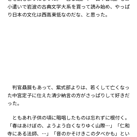
小遣いで岩波の古典文学大系を買って読み始め、やっぱ
り日本の文化は西高東低なのだな、と思った。
判官贔屓もあって、紫式部よりは、若くして亡くなっ
た中宮定子に仕えた清少納言の方がさっぱりして好きだ
った。
ともあれ子供の頃に暗唱したものは忘れずに根付く。
「春はあけぼの、ようよう白くなりゆく山際…」「仁和
寺にある法師、…」「音のかそけきこの夕べかも」とい