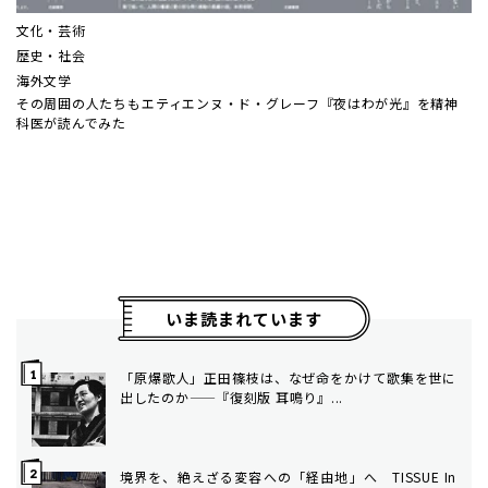
文化・芸術
歴史・社会
海外文学
その周囲の人たちも――エティエンヌ・ド・グレーフ『夜はわが光』を精神
科医が読んでみた
いま読まれています
「原爆歌人」正田篠枝は、なぜ命をかけて歌集を世に
出したのか——『復刻版 耳鳴り』...
境界を、絶えざる変容への「経由地」へ TISSUE In