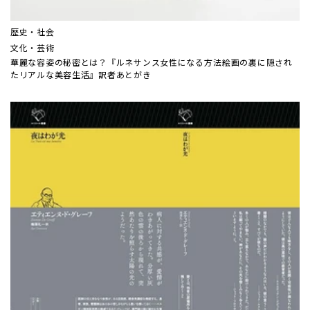
歴史・社会
文化・芸術
華麗な容姿の秘密とは？『ルネサンス女性になる方法――絵画の裏に隠され
たリアルな美容生活』訳者あとがき