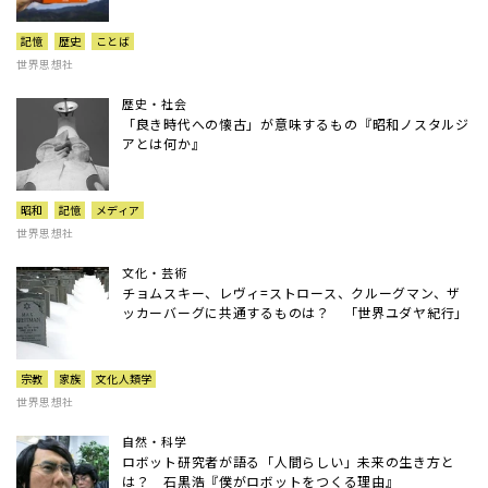
記憶
歴史
ことば
世界思想社
歴史・社会
「良き時代への懐古」が意味するもの――『昭和ノスタルジ
アとは何か』
昭和
記憶
メディア
世界思想社
文化・芸術
チョムスキー、レヴィ=ストロース、クルーグマン、ザ
ッカーバーグに共通するものは？ 「世界ユダヤ紀行」
宗教
家族
文化人類学
世界思想社
自然・科学
ロボット研究者が語る「人間らしい」未来の生き方と
は？ 石黒浩『僕がロボットをつくる理由』