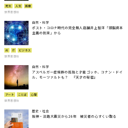
死生
人生
医療
世界思想社
自然・科学
ポスト・コロナ時代の完全無人店舗――井上智洋「頭脳資本
主義の到来」から
AI
IT
ビジネス
世界思想社
自然・科学
アスペルガー症候群の孤独と才能――ゴッホ、コナン・ドイ
ル、モーツァルトも？ 『天才の秘密』
アート
ことば
心理
世界思想社
歴史・社会
阪神・淡路大震災から26年 被災者の心すくい取る