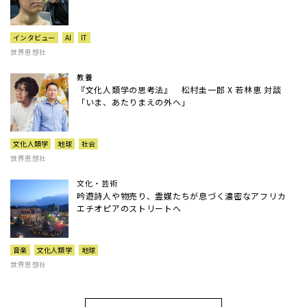
インタビュー
AI
IT
世界思想社
教養
『文化人類学の思考法』 松村圭一郎 X 若林恵 対談
「いま、あたりまえの外へ」
文化人類学
地球
社会
世界思想社
文化・芸術
吟遊詩人や物売り、霊媒たちが息づく濃密なアフリカ
エチオピアのストリートへ
音楽
文化人類学
地球
世界思想社