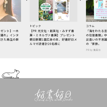
トピック
コラム
レゼント】一木
【PR 光文社・創英社・みすず書
「海をわたる
で踊れ」インタ
房・ミネルヴァ書房】プレゼント
の往復書簡」
起きた再生の群
朝日新聞1面広告の本、好書好日メ
出逢いの不思
ルマガ読者計20名様に
の〝家族〟
PR by 集英社