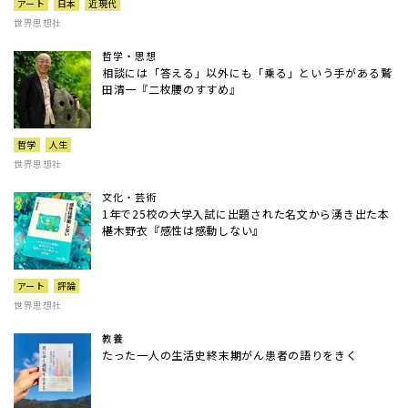
アート
日本
近現代
世界思想社
哲学・思想
相談には「答える」以外にも「乗る」という手がある――鷲
田清一『二枚腰のすすめ』
哲学
人生
世界思想社
文化・芸術
1年で25校の大学入試に出題された名文から湧き出た本 ――
椹木野衣『感性は感動しない』
アート
評論
世界思想社
教養
たった一人の生活史――終末期がん患者の語りをきく