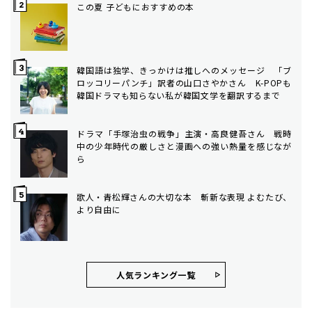
この夏 子どもにおすすめの本
韓国語は独学、きっかけは推しへのメッセージ 「ブ
ロッコリーパンチ」訳者の山口さやかさん K-POPも
韓国ドラマも知らない私が韓国文学を翻訳するまで
ドラマ「手塚治虫の戦争」主演・高良健吾さん 戦時
中の少年時代の厳しさと漫画への強い熱量を感じなが
ら
歌人・青松輝さんの大切な本 斬新な表現 よむたび、
より自由に
人気ランキング⼀覧