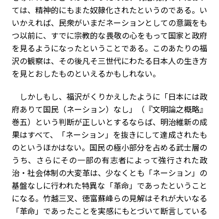
ては、精神的にもまた奴隷化されたというのである。い
いかえれば、民衆がいまだネーションとしての意識をも
つ以前に、すでに宗教的な畏敬の心をもって国家と政府
を見るようになったということである。このあたりの福
沢の観察は、その後凡そ三世代にわたる日本人の生き方
を見とおしたものといえるかもしれない。
しかしもし、福沢がくりかえしたように「日本には政
府ありて国民（ネーション）なし」（『文明論之概略』
巻五）という判断が正しいとするならば、明治維新の成
果はすべて、「ネーション」を抜きにして達成されたも
のというほかはない。国民の極小部分を占める武士層の
うち、さらにその一部の有志者によって強行された政
治・社会体制の大変革は、少なくとも「ネーション」の
基盤なしに行われた特異な「革命」であったということ
になる。竹越三叉、徳富蘇峰らの見解はそれが大いなる
「革命」であったことを実感にもとづいて断言している