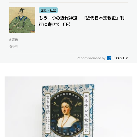
歴史・社会
もう一つの近代神道 『近代日本宗教史』刊
行に寄せて（下）
# 宗教
春秋社
Recommended by