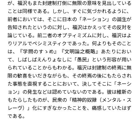
が、福沢もまた封建制打倒に無限の意味を見出している
ことは同様である。しかし、すぐに気づかれるように、
前者においては、そこに日本の「ネーション」の誕生が
告知されたというのに対し、福沢はかえってその反対を
論じている。前二者のオプティミズムに対し、福沢はよ
りリアルでペシミスティクであった。何よりもそのこと
は、『学問のすゝめ』『文明論之概略』あたりにおい
て、しばしばえんりょなしに「愚民」という形容が用い
られていることからもわかる。福沢は封建制の終焉に無
限の歓喜をいだきながらも、その終焉の後にもたらされ
た事態を直視することにおいて、決してそこに「ネーシ
ョン」の発生などは認めていないのである。彼は維新の
もたらしたものが、民衆の「精神的奴隷（メンタル・ス
レーヴ）」化にすぎなかったことを、痛感していたはず
である。