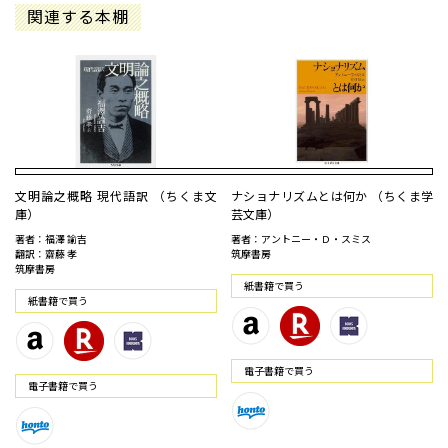
関連する本棚
文明論之概略 現代語訳 （ちくま文
ナショナリズムとは何か （ちくま学
庫）
芸文庫）
著者：福澤 諭吉
著者：アントニー・Ｄ・スミス
翻訳：齋藤 孝
筑摩書房
筑摩書房
紙書籍で買う
紙書籍で買う
電⼦書籍で買う
電⼦書籍で買う