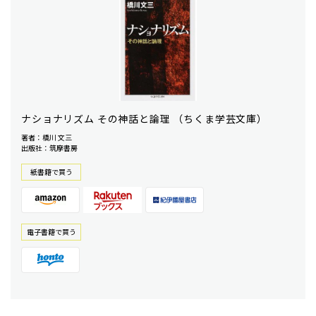
ナショナリズム その神話と論理 （ちくま学芸文庫）
著者：橋川 文三
出版社：筑摩書房
紙書籍で買う
電⼦書籍で買う