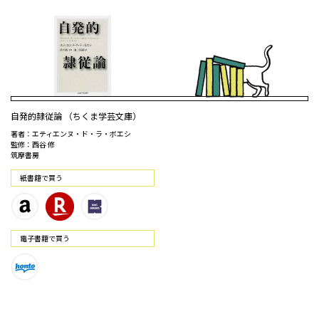
自発的隷従論 （ちくま学芸文庫）
著者：エティエンヌ・ド・ラ・ボエシ
監修：西谷 修
筑摩書房
紙書籍で買う
電⼦書籍で買う