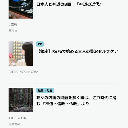
日本人と神道のB面 『神道の近代』
# 宗教
春秋社
PR
【銀座】ReFaで始める大人の贅沢セルフケア
ReFa GINZA on CREA
歴史・社会
我々の内面の問題を解く鍵は、江戸時代に潜
む 『神道・儒教・仏教』より
# キリスト教
筑摩書房