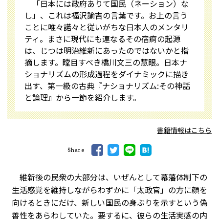
「日本には政府ありて国民（ネーション）な
し」、これは福沢諭吉の言葉です。お上の言う
ことに唯々諾々と従いがちな日本人のメンタリ
ティ。まさに現代にも連なるその宿痾の起源
は、じつは明治維新にあったのではないかと指
摘します。瞠目すべき橋川文三の慧眼。日本ナ
ショナリズムの形成過程をダイナミックに描き
出す、第一級の古典『ナショナリズム:その神話
と論理』から一節を紹介します。
書籍情報はこちら
Share
維新後の民衆の大部分は、いぜんとして幕藩体制下の
生活感覚を維持しながらわずかに「太政官」の方に顔を
向けるときにだけ、新しい国民の身ぶりを示すという偽
善性をあらわしていた。要するに、彼らの生活実感の内