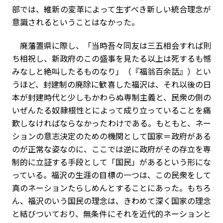
部では、維新の変革によって生ずべき新しい統合理念が
意識されるということはなかった。
廃藩置県に際し、「当時吾々同友は三五相会すれば則
ち相祝し、新政府のこの盛事を見たる以上は死するも憾
みなしと絶叫したるものなり」（『福翁百余話』）とい
うほど、封建制の廃除に歓喜した福沢は、それ以後の日
本が封建時代と少しもかわらぬ専制主義と、民衆の側の
いぜんたる奴隷根性とによって成り立っていることを痛
歎しなければならなかったわけである。もともと、ネー
ションの意志決定のための機関として国家＝政府がある
のが正常な姿なのに、ここでは逆に政府がその存立を専
制的に立証する手段として「国民」があるという形にな
っている。福沢の生涯の目標の一つは、この民衆をして
真のネーションたらしめんとすることにあった。もちろ
ん、福沢のいう国民の理念は、きわめて深く国家の理念
と結びついており、無条件にそれを近代的ネーションと