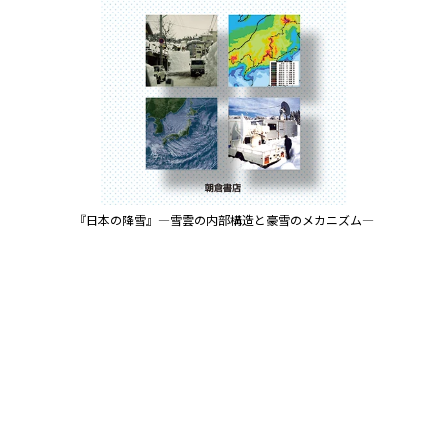
『日本の降雪』―雪雲の内部構造と豪雪のメカニズム―