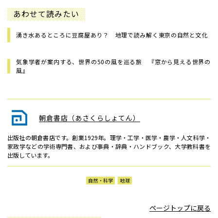
あわせて読みたい
湧き水あるところに豆腐屋あり？ 地理で読み解く東京の自然と文化
気象学者が案内する、世界の50の風を巡る旅 『窓から見える世界の
風』
朝倉書店（あさくらしょてん）
出版社の朝倉書店です。創業1929年。理学・工学・医学・農学・人文科学・
家政学などの学術専門書、および事典・辞典・ハンドブック、大学教科書を
出版しています。
自然・科学
地球
ページトップに戻る