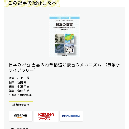
この記事で紹介した本
日本の降雪 雪雲の内部構造と豪雪のメカニズム （気象学
ライブラリー）
著者：村上 正隆
編集：新田 尚
編集：中澤 哲夫
編集：斉藤 和雄
出版社：朝倉書店
紙書籍で買う