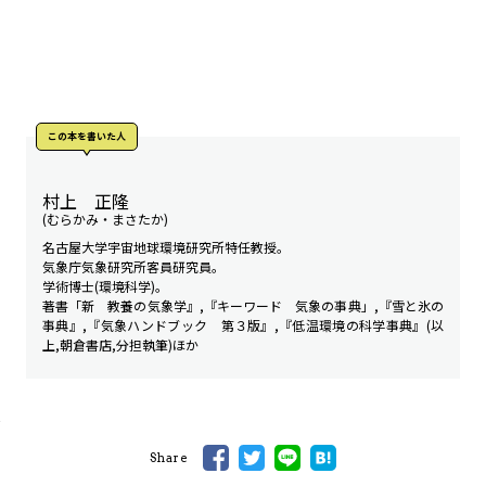
この本を書いた人
村上 正隆
(むらかみ・まさたか)
名古屋大学宇宙地球環境研究所特任教授。
気象庁気象研究所客員研究員。
学術博士(環境科学)。
著書「新 教養の気象学』,『キーワード 気象の事典」,『雪と氷の
事典』,『気象ハンドブック 第３版』,『低温環境の科学事典』(以
上,朝倉書店,分担執筆)ほか
Share