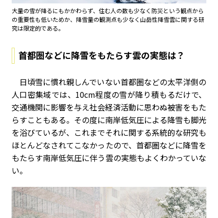
大量の雪が降るにもかかわらず、住む人の数も少なく防災という観点から
の重要性も低いためか、降雪量の観測点も少なく山岳性降雪雲に関する研
究は限定的である。
首都圏などに降雪をもたらす雲の実態は？
日頃雪に慣れ親しんでいない首都圏などの太平洋側の
人口密集域では、10cm程度の雪が降り積もるだけで、
交通機関に影響を与え社会経済活動に思わぬ被害をもた
らすこともある。その度に南岸低気圧による降雪も脚光
を浴びているが、これまでそれに関する系統的な研究も
ほとんどなされてこなかったので、首都圏などに降雪を
もたらす南岸低気圧に伴う雲の実態もよくわかっていな
い。