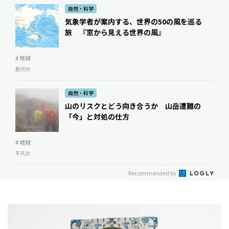
自然・科学
気象学者が案内する、世界の50の風を巡る
旅 『窓から見える世界の風』
# 地球
創元社
自然・科学
山のリスクとどう向き合うか 山岳遭難の
「今」と対処の仕方
# 地球
平凡社
Recommended by