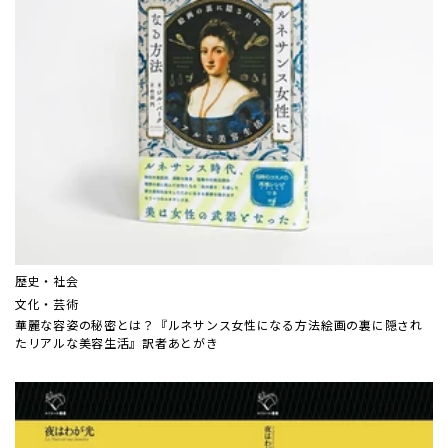
歴史・社会
文化・芸術
華麗な容姿の秘密とは？『ルネサンス女性になる方法――絵画の裏に隠され
たリアルな美容生活』訳者あとがき