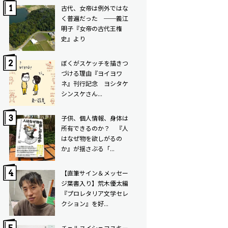
古代、女帝は例外ではな
く普遍だった ──義江
明子『女帝の古代王権
史』より
ぼくがスケッチを描きつ
づける理由――『ヨイヨワ
ネ』刊行記念 ヨシタケ
シンスケさん...
子供、個人情報、身体は
所有できるのか？ 『人
はなぜ物を欲しがるの
か』が揺さぶる「...
【直筆サイン＆メッセー
ジ葉書入り】荒木優太編
『プロレタリア文学セレ
クション』を好...
チェルヌイシェフスキー