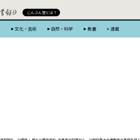
じんぶん堂 powered by 好書好日
じんぶん堂とは？
会
文化・芸術
自然・科学
教養
連載
連邦誕生、30周年！ 新たな歴史史料･当事者の回想から、20世紀最大の激動史の真相を描