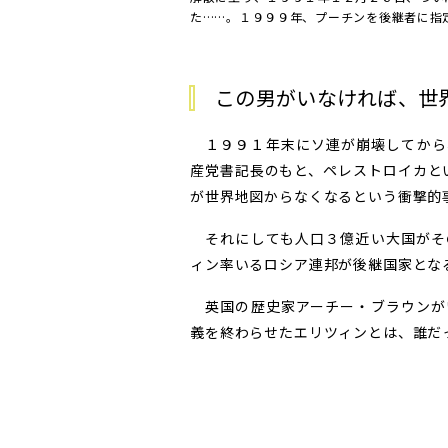
た……。１９９９年、プーチンを後継者に指
この男がいなければ、世
１９９１年末にソ連が崩壊してから
産党書記長のもと、ペレストロイカと
が世界地図からなくなるという衝撃的
それにしても人口３億近い大国がそ
ィン率いるロシア連邦が後継国家とな
英国の歴史家アーチー・ブラウンが
義を終わらせたエリツィンとは、誰だ