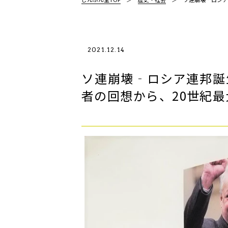
2021.12.14
ソ連崩壊‐ロシア連邦誕生
者の回想から、20世紀