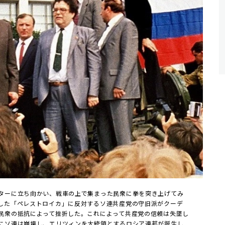
ターに立ち向かい、戦車の上で集まった民衆に拳を突き上げてみ
した「ペレストロイカ」に反対するソ連共産党の守旧派がクーデ
民衆の抵抗によって挫折した。これによって共産党の信頼は失墜し
にソ連は崩壊し、エリツィンを大統領とするロシア連邦が誕生し