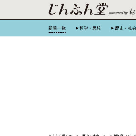
新着一覧
哲学・思想
歴史・社
じんぶん堂TOP
歴史・社会
ソ連崩壊‐ロシア