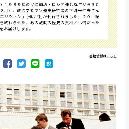
――１９８９年のソ連崩壊・ロシア連邦誕生から３０
２月）、政治学者でソ連史研究者の下斗米伸夫さん
エリツィン』(作品社)が刊行されました。２０世紀
を終わらせた、あの激動の歴史の真相とは何だった
説をお届けします。
書籍情報はこちら