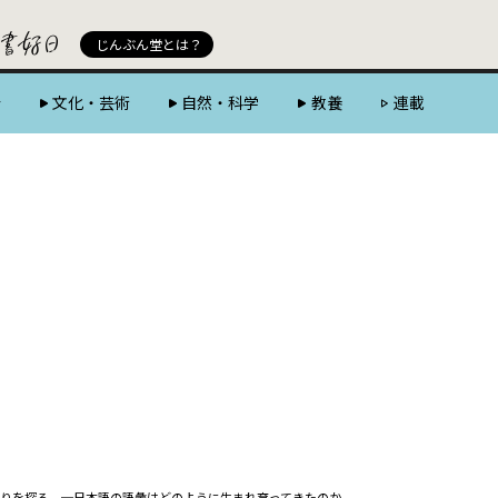
じんぶん堂 powered by 好書好日
じんぶん堂とは？
会
文化・芸術
自然・科学
教養
連載
りを探る ─日本語の語彙はどのように生まれ育ってきたのか