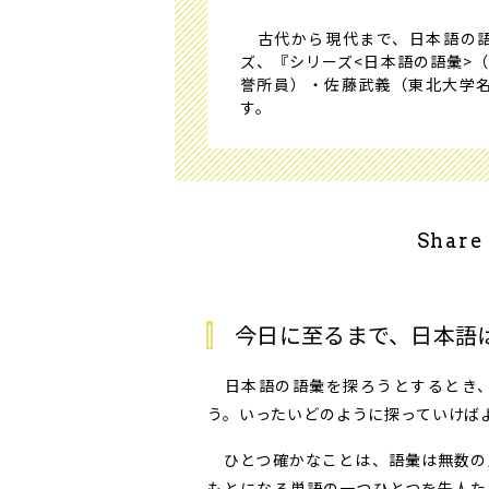
古代から現代まで、日本語の語
ズ、『シリーズ<日本語の語彙>
誉所員）・佐藤武義（東北大学名
す。
Share
今日に至るまで、日本語
日本語の語彙を探ろうとするとき、
う。いったいどのように探っていけば
ひとつ確かなことは、語彙は無数の
もとになる単語の一つひとつを先人た