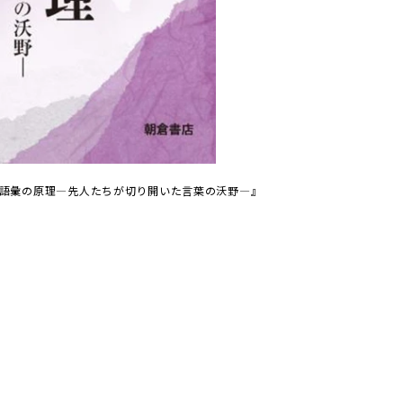
『語彙の原理―先人たちが切り開いた言葉の沃野―』