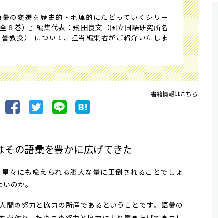
彙の変遷を歴史的・地理的にたどっていくシリー
（全８巻）』編集代表：飛田良文（国立国語研究所名
誉教授） について、担当編集者がご紹介いたしま
書籍情報はこちら
はその語彙を豊かに広げてきた
星々にも喩えられる膨大な量に圧倒されることでしょ
よいのか。
人間の努力と協力の所産であるということです。語彙の
ちが作り、たゆまぬ努力と協力により磨き上げてきまし