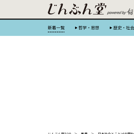
新着一覧
哲学・思想
歴史・社
じんぶん堂TOP
教養
日本社会とことばの関わ