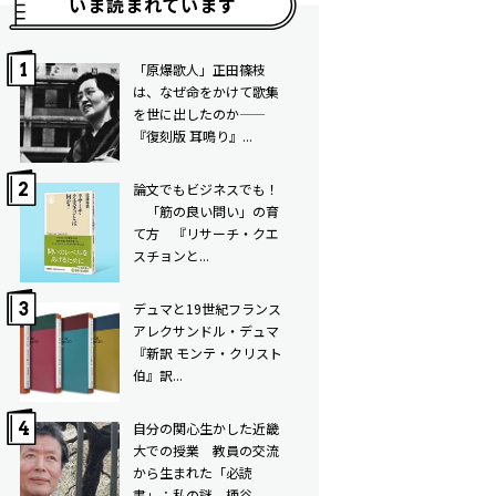
いま読まれています
「原爆歌人」正田篠枝
は、なぜ命をかけて歌集
を世に出したのか——
『復刻版 耳鳴り』...
論文でもビジネスでも！
「筋の良い問い」の育
て方 ――『リサーチ・クエ
スチョンと...
デュマと19世紀フランス――
アレクサンドル・デュマ
『新訳 モンテ・クリスト
伯』訳...
自分の関心生かした近畿
大での授業 教員の交流
から生まれた「必読
書」：私の謎 柄谷...