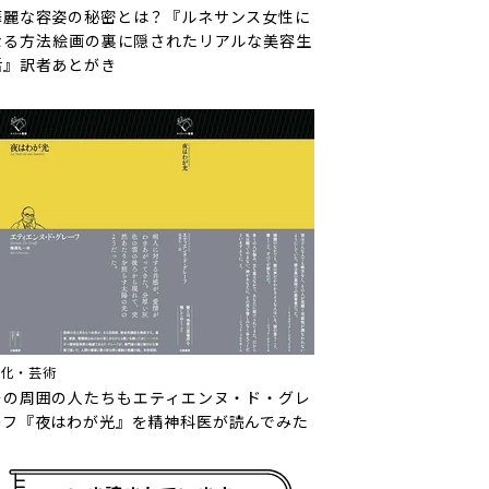
華麗な容姿の秘密とは？『ルネサンス女性に
なる方法――絵画の裏に隠されたリアルな美容生
活』訳者あとがき
文化・芸術
その周囲の人たちも――エティエンヌ・ド・グレ
ーフ『夜はわが光』を精神科医が読んでみた