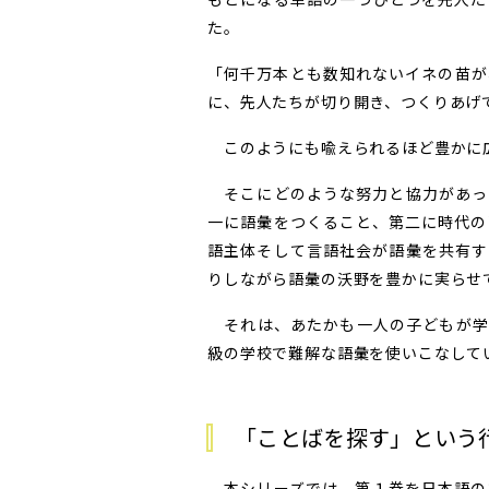
た。
「何千万本とも数知れないイネの苗が
に、先人たちが切り開き、つくりあげ
このようにも喩えられるほど豊かに
そこにどのような努力と協力があっ
一に語彙をつくること、第二に時代の
語主体そして言語社会が語彙を共有す
りしながら語彙の沃野を豊かに実らせ
それは、あたかも一人の子どもが学
級の学校で難解な語彙を使いこなして
「ことばを探す」という
本シリーズでは、第１巻を日本語の