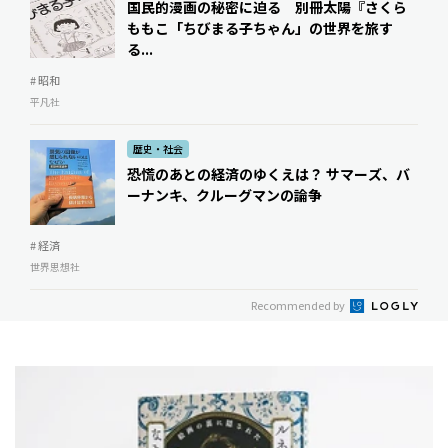
国民的漫画の秘密に迫る 別冊太陽『さくら
ももこ「ちびまる子ちゃん」の世界を旅す
る...
# 昭和
平凡社
歴史・社会
恐慌のあとの経済のゆくえは？ ――サマーズ、バ
ーナンキ、クルーグマンの論争
# 経済
世界思想社
Recommended by