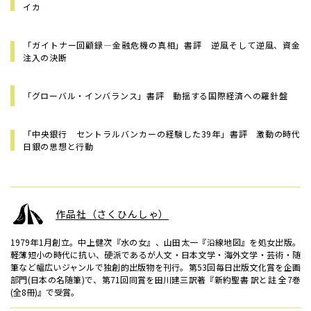
イカ
「ガイトナー回顧録—金融危機の真相」書評 逆風そして逆風、資金
注入の決断
「グローバル・インバランス」書評 動揺する国際経済への羅針盤
「中央銀行 セントラルバンカーの経験した39年」書評 激動の時代
日銀の思想と行動
作品社（さくひんしゃ）
1979年1月創立。中上健次『水の女』、山田太一『沿線地図』を処女出版。
軽薄短小の時代に抗い、硬派であるが人文・日本文学・海外文学・芸術・随
筆など幅広いジャンルで独創的出版物を刊行。第53回毎日出版文化賞を企画
部門(日本の名随筆)で、第71回同賞を田川建三訳著『新約聖書 訳と註 全7巻
(全8冊)』で受賞。