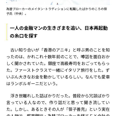
為替ブローカーのメイタン･トラディションに転職したばかりのころの笹
子氏（中央）。
一人の金融マンの生きざまを追い、日本再起動
の糸口を探す
古い知り合いが「香港のアニキ」と呼ぶ男のことを知
ったのは、かれこれ十数年前のことで、噂話を面白おか
しく聞かされていた。銀座で高級寿司をおごってもらっ
た。ファーストクラスで一緒にイタリア旅行をした。ず
いぶん大きなお金を動かしているらしい。なんでも愛車
はランボルギーニだという。
浮き世離れした話ばかりだった。普段から冗談ばかり
言っている人なので、作り話だと思って聞き流してい
た。しかし、あるときその人が「笹子善充」という実在
の人物で、都市銀行・為替ブローカーを経てＦＸ会社の