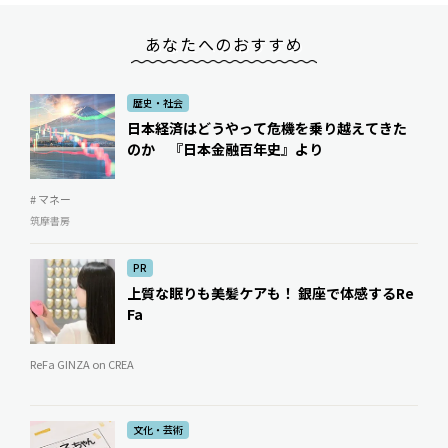
あなたへのおすすめ
歴史・社会
日本経済はどうやって危機を乗り越えてきた
のか 『日本金融百年史』より
# マネー
筑摩書房
PR
上質な眠りも美髪ケアも！ 銀座で体感するRe
Fa
ReFa GINZA on CREA
文化・芸術