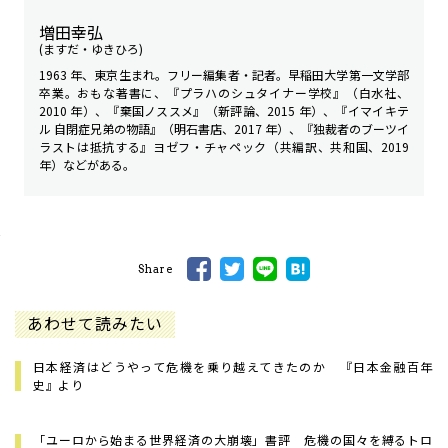
増田幸弘
(ますだ・ゆきひろ)
1963 年、東京生まれ。フリー編集者・記者。早稲田大学第一文学部
卒業。おもな著書に、『プラハのシュタイナー学校』（白水社、
2010 年）、『棄国ノススメ』（新評論、2015 年）、『イマイキテ
ル 自閉症兄弟の物語』（明石書店、2017 年）、『独裁者のブーツ――イ
ラストは抵抗する』ヨゼフ・チャペック（共編訳、共和国、2019
年）などがある。
Share
あわせて読みたい
日本経済はどうやって危機を乗り越えてきたのか 『日本金融百年
史』より
「ユーロから始まる世界経済の大崩壊」書評 危機の国々を縛るトロ