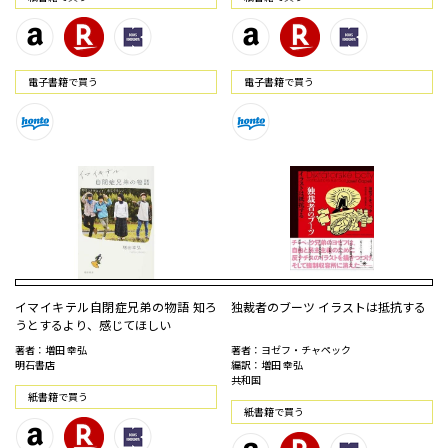
電⼦書籍で買う
電⼦書籍で買う
イマイキテル自閉症兄弟の物語 知ろ
独裁者のブーツ イラストは抵抗する
うとするより、感じてほしい
著者：増田 幸弘
著者：ヨゼフ・チャペック
明石書店
編訳：増田 幸弘
共和国
紙書籍で買う
紙書籍で買う