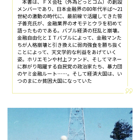
本書は、ＦＸ会社（外為どっとコム）の創設
メンバーであり、日本金融界の80年代半ば～21
世紀の激動の時代に、最前線で活躍してきた笹
子善充氏が、金融業界のオモテとウラを初めて
語ったものである。バブル経済の狂乱と崩壊。
金融自由化とＩＴバブルによって、金融マンた
ちが人格崩壊と引き換えに弱肉強食を勝ち抜く
ことによって、天文学的な利益をあげていく
姿。ホリエモンや村上ファンド、そしてマネー
に群がり暗躍する自民党の政治家たち、暴力団
のヤミ金融ルート……。そして経済大国は、い
つのまにか貧困大国になっていた――