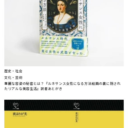
歴史・社会
文化・芸術
華麗な容姿の秘密とは？『ルネサンス女性になる方法――絵画の裏に隠され
たリアルな美容生活』訳者あとがき