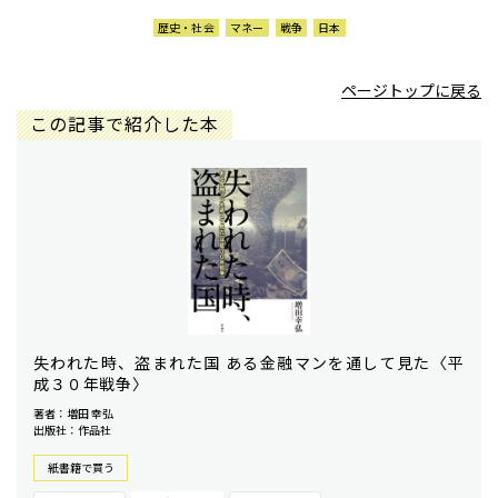
歴史・社会
マネー
戦争
日本
ページトップに戻る
この記事で紹介した本
失われた時、盗まれた国 ある金融マンを通して見た〈平
成３０年戦争〉
著者：増田 幸弘
出版社：作品社
紙書籍で買う