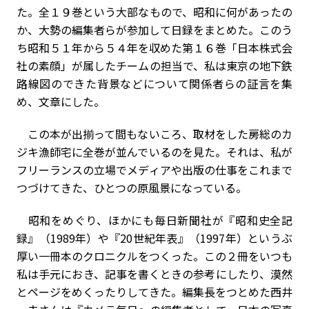
た。全１９巻という大部なもので、昭和に何があったの
か、大勢の編集者らが参加して日録をまとめた。このう
ち昭和５１年から５４年を収めた第１６巻「日本株式会
社の素顔」が属したチームの担当で、私は東京の地下鉄
路線図のできた背景などについて関係者らの証言を集
め、文章にした。
この本が出揃って間もないころ、取材をした房総のカ
ジキ漁師宅に全巻が並んでいるのを見た。それは、私が
フリーランスの立場でメディアや出版の仕事をこれまで
つづけてきた、ひとつの原風景になっている。
昭和をめぐり、ほかにも毎日新聞社が『昭和史全記
録』（1989年）や『20世紀年表』（1997年）というぶ
厚い一冊本のクロニクルをつくった。この２冊をいつも
私は手元におき、記事を書くときの参考にしたり、漠然
とページをめくったりしてきた。編集長をつとめた西井