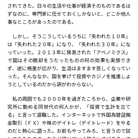
されてきた。日々の生活や仕事が経済そのものであるは
ずなのに、専門家に任せておくしかないと、どこか他人
事なところがあったのである。
しかし、そうこうしているうちに「失われた１０年」
は「失われた２０年」になり、「失われた３０年」にな
っていった。２０１３年に発表された「アベノミクス」
で国はその脱却をうたったものの何の効果も実感でき
ず、逆に格差が広がり、生活はますます苦しくなってい
った。そんななか、国を挙げて投資やカジノを推進しよ
うとしているのだから訳がわからない。
私の周囲でも２０００年を過ぎたころから、企業や研
究所に勤める同世代の何人かが、「投資で生計を立て
る」と言って退職した。インターネットで外国為替証拠
金取引（ＦＸ）や株のデイトレ（デイトレード）をやる
のだと熱心に語った。お前もやってみろ、と言うので試