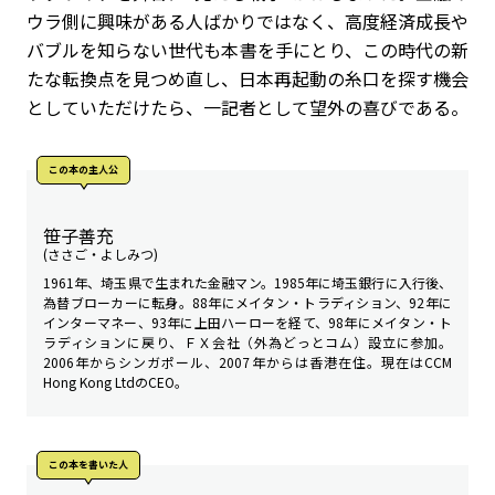
ウラ側に興味がある人ばかりではなく、高度経済成長や
バブルを知らない世代も本書を手にとり、この時代の新
たな転換点を見つめ直し、日本再起動の糸口を探す機会
としていただけたら、一記者として望外の喜びである。
この本の主人公
笹子善充
(ささご・よしみつ)
1961年、埼玉県で生まれた金融マン。1985年に埼玉銀行に入行後、
為替ブローカーに転身。88年にメイタン・トラディション、92年に
インターマネー、93年に上田ハーローを経て、98年にメイタン・ト
ラディションに戻り、ＦＸ会社（外為どっとコム）設立に参加。
2006年からシンガポール、2007年からは香港在住。現在はCCM
Hong Kong LtdのCEO。
この本を書いた人