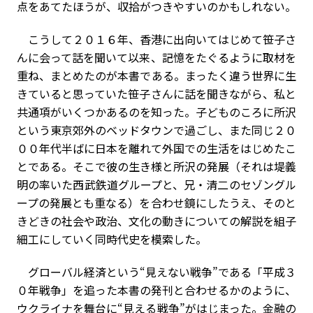
点をあてたほうが、収拾がつきやすいのかもしれない。
こうして２０１６年、香港に出向いてはじめて笹子さ
んに会って話を聞いて以来、記憶をたぐるように取材を
重ね、まとめたのが本書である。まったく違う世界に生
きていると思っていた笹子さんに話を聞きながら、私と
共通項がいくつかあるのを知った。子どものころに所沢
という東京郊外のベッドタウンで過ごし、また同じ２０
００年代半ばに日本を離れて外国での生活をはじめたこ
とである。そこで彼の生き様と所沢の発展（それは堤義
明の率いた西武鉄道グループと、兄・清二のセゾングル
ープの発展とも重なる）を合わせ鏡にしたうえ、そのと
きどきの社会や政治、文化の動きについての解説を組子
細工にしていく同時代史を模索した。
グローバル経済という“見えない戦争”である「平成３
０年戦争」を追った本書の発刊と合わせるかのように、
ウクライナを舞台に“見える戦争
”
がはじまった。金融の