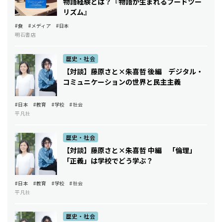
物語経験とは？――『物語が生まれるフードツー
リズム』
#食
#メディア
#日本
明石書店
歴史・社会
【対談】藤原さと×朱喜哲 後編 デジタル・
コミュニケーションの世界と民主主義
#日本
#教育
#学校
#社会
平凡社
歴史・社会
【対談】藤原さと×朱喜哲 中編 「倫理」
「正義」は学校でどう学ぶ？
#日本
#教育
#学校
#社会
平凡社
歴史・社会