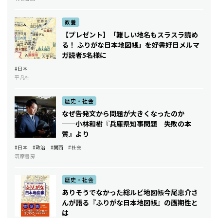
教養
【プレゼント】「難しい地名もスラスラ読め
る！ ふりがな日本地図帳」を好書好日メルマ
ガ読者5名様に
#日本
平凡社
歴史・社会
なぜ告発文から問題が大きくなったのか
──小林和樹『兵庫県知事問題 失敗の本
質』より
#日本
#政治
#関西
#社会
筑摩書房
歴史・社会
ありそうでなかった総ルビ地図帳――今尾恵介さ
んが語る『ふりがな日本地図帳』の画期性と
は