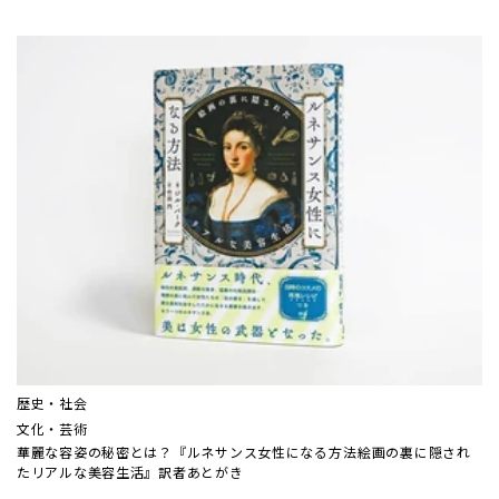
歴史・社会
文化・芸術
華麗な容姿の秘密とは？『ルネサンス女性になる方法――絵画の裏に隠され
たリアルな美容生活』訳者あとがき