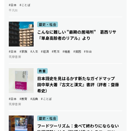
#日本
#ことば
平凡社
歴史・社会
こんなに難しい "最期の居場所" ――葛西リサ
『単身高齢者のリアル』より
#日本
#家族
#人生
#経済
#死生
#格差
#貧困
#社会
筑摩書房
教養
日本語史を見はるかす新たなガイドマップ ――
田中草大著『古文と漢文』書評（評者：齋藤
希史）
#日本
#教育
#古典
#ことば
筑摩書房
歴史・社会
フードツーリズム：食べて終わりにならない