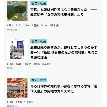
歴史・社会
古代、女帝は例外ではなく普遍だった ──
義江明子『女帝の古代王権史』より
#日本
#ジェンダー
#歴史
#社会
#日本史
筑摩書房
歴史・社会
歴史は繰り返すのか、逆行してしまうのか――半
藤一利『新版 世界史のなかの昭和史』を今こ
そ読む理由
#日本
#昭和
#歴史
#戦争
#近現代
平凡社
歴史・社会
ある日得体の知れない存在にされる恐怖――「近
代天皇」の究極のカリスマ化
#日本
#近現代
#明治
明石書店