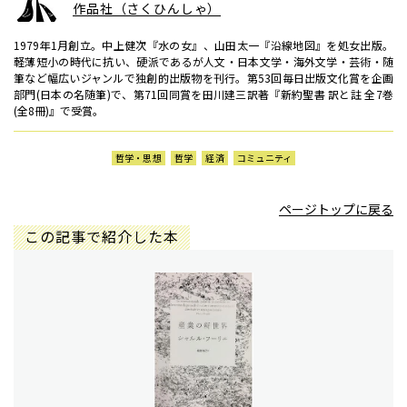
作品社（さくひんしゃ）
1979年1月創立。中上健次『水の女』、山田太一『沿線地図』を処女出版。
軽薄短小の時代に抗い、硬派であるが人文・日本文学・海外文学・芸術・随
筆など幅広いジャンルで独創的出版物を刊行。第53回毎日出版文化賞を企画
部門(日本の名随筆)で、第71回同賞を田川建三訳著『新約聖書 訳と註 全7巻
(全8冊)』で受賞。
哲学・思想
哲学
経済
コミュニティ
ページトップに戻る
この記事で紹介した本