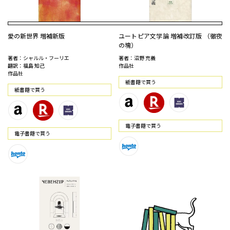
愛の新世界 増補新版
ユートピア文学論 増補改訂版 （徹夜
の塊）
著者：シャルル・フーリエ
著者：沼野 充義
翻訳：福島 知己
作品社
作品社
紙書籍で買う
紙書籍で買う
電⼦書籍で買う
電⼦書籍で買う