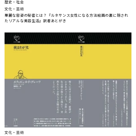
歴史・社会
文化・芸術
華麗な容姿の秘密とは？『ルネサンス女性になる方法――絵画の裏に隠され
たリアルな美容生活』訳者あとがき
文化・芸術