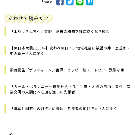
Share
あわせて読みたい
「よりよき世界へ」書評 過去の構想を糧に飽くなき模索
【東日本大震災10年】変われぬ日本、地域社会に希望の芽 思想家・
中沢新一さんに聞く
桐野夏生「ポリティコン」書評 ヒッピー型ユートピア、残酷な筆
「カール・ポランニー―市場社会・民主主義・人間の自由」書評 産
業文明の人間化へ心血を注いだ先駆者
「資本と国家への対抗」に機運 哲学者の柄谷行人さんに聞く