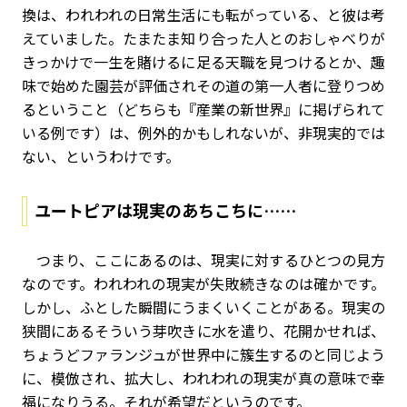
換は、われわれの日常生活にも転がっている、と彼は考
えていました。たまたま知り合った人とのおしゃべりが
きっかけで一生を賭けるに足る天職を見つけるとか、趣
味で始めた園芸が評価されその道の第一人者に登りつめ
るということ（どちらも『産業の新世界』に掲げられて
いる例です）は、例外的かもしれないが、非現実的では
ない、というわけです。
ユートピアは現実のあちこちに……
つまり、ここにあるのは、現実に対するひとつの見方
なのです。われわれの現実が失敗続きなのは確かです。
しかし、ふとした瞬間にうまくいくことがある。現実の
狭間にあるそういう芽吹きに水を遣り、花開かせれば、
ちょうどファランジュが世界中に簇生するのと同じよう
に、模倣され、拡大し、われわれの現実が真の意味で幸
福になりうる。それが希望だというのです。