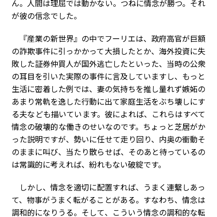
ん。人間は理屈では動かない。つねに情念が勝つ。それ
が彼の信念でした。
『産業の新世界』の中でフーリエは、政府高官が巨額
の詐欺事件に引っかかって大損したとか、海外投資に失
敗した証券仲買人が国外逃亡したといった、当時の公衆
の耳目を引いた実際の事件に言及していますし、もっと
生活に密着した例では、妻の気持ちを推し量れず嫉妬の
あまり常軌を逸した行動に出て家庭生活をぶち壊しにす
る夫なども描いています。彼によれば、これらはすべて
情念の破壊的な働きのせいなのです。ちょっと芝居がか
った説明ですが、勢いに任せて走り回り、内奥の衝動そ
のままに叫び、当たり散らせば、そのあと待っているの
は常識的に考えれば、紛れもない破綻です。
しかし、情念を適切に配置すれば、うまく連繫しあっ
て、物事がうまく転がることがある。すなわち、情念は
調和的になりうる。そして、こういう情念の調和的な転