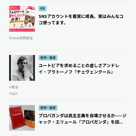
PR
SNSアカウントを着実に成長。実はみんなコ
コ使ってます。
Dreaw合同会社
哲学・思想
ユートピアを求めることの虚しさ――アンドレ
イ・プラトーノフ『チェヴェングール』
# 政治
作品社
哲学・思想
プロパガンダは民主主義を自壊させるか——ジ
ャック・エリュール『プロパガンダ』を読...