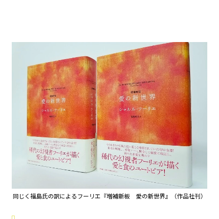
同じく福島氏の訳によるフーリエ『増補新板 愛の新世界』（作品社刊）