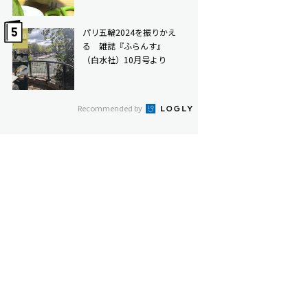
パリ五輪2024を振りかえ
る 雑誌『ふらんす』
（白水社）10月号より
Recommended by