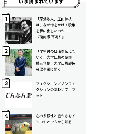
いま読まれています
「原爆歌人」正田篠枝
は、なぜ命をかけて歌集
を世に出したのか——
『復刻版 耳鳴り』...
「学術書の価値を伝えて
いく」大学出版の使命
橋元博樹・大学出版部協
会理事長に聞く
フィクション／ノンフィ
クションのあわいで フ
ォト
心の多様性と豊かさをイ
ンコやオウムから知る