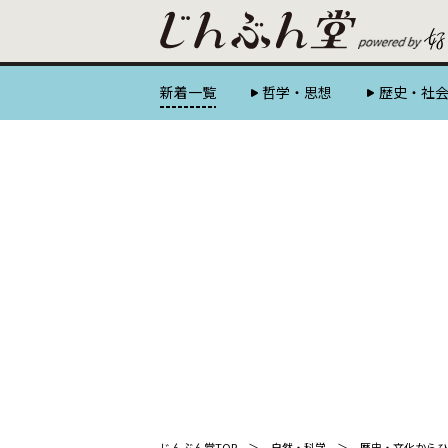
新着一覧
哲学・思想
歴史・社
じんぶん堂TOP
自然・科学
歴史・文化からひ