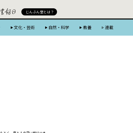
じんぶん堂 powered by 好書好日
じんぶん堂とは？
会
文化・芸術
自然・科学
教養
連載
もとく、鳥と人の深い結びつき