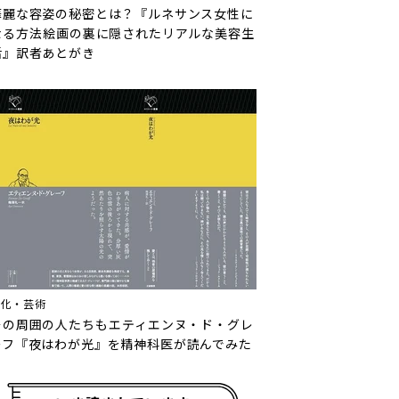
華麗な容姿の秘密とは？『ルネサンス女性に
なる方法――絵画の裏に隠されたリアルな美容生
活』訳者あとがき
文化・芸術
その周囲の人たちも――エティエンヌ・ド・グレ
ーフ『夜はわが光』を精神科医が読んでみた