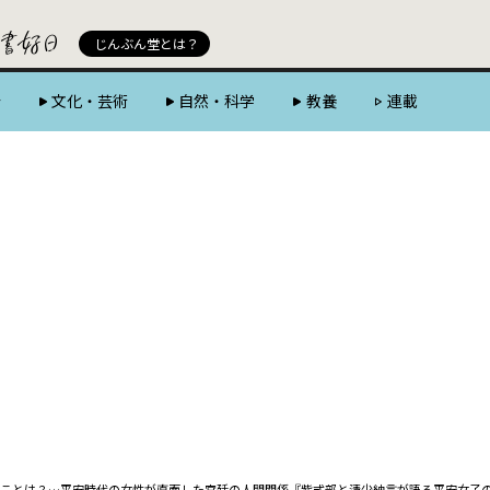
じんぶん堂 powered by 好書好日
じんぶん堂とは？
会
文化・芸術
自然・科学
教養
連載
ことは？…平安時代の女性が直面した宮廷の人間関係――『紫式部と清少納言が語る平安女子