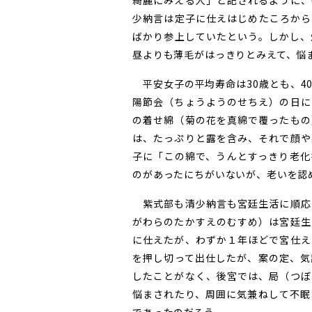
綺麗にみえる人」と記されるように、
少納言は定子に仕えはじめたころから
ばかり参上していたという。しかし、
昼よりも薄毛がはっきりとみえて、悩
平安女子の平均寿命は30歳とも、4
陽節会（ちょうようのせちえ）の日に
の着せ綿（菊の花を真綿で覆ったもの
は、たっぷりと露を含み、それで顔や
子に「この綿で、うんとすっきり老化
のがあったにちがいないが、老いを認
紫式部も清少納言も宮廷生活に順応
がわらのたかすえのむすめ）は宮廷生
に仕えたが、わずか１年ほどで宮仕え
を押し切って出仕したが、案の定、気
したことがなく、後宮では、局（つぼ
悩まされたり、周囲に気兼ねして不眠