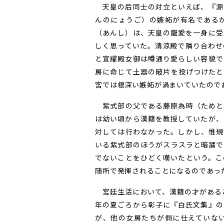
天皇の后同士の対立といえば、『源
んのにょうご）の嫉妬が有名である
（あんし）は、天皇の寵愛を一身に受
しく思っていた。清涼殿で隣り合わせ
と宣耀殿女御は噂通り愛らしい容貌で
房に命じて土器の破片を投げつけたと
宮では根深い嫉妬が渦まいていたので
紫式部の父である藤原為時（ためと
は幼い頃から漢籍を教授していたが、
対しては行わなかった。しかし、惟規
いる紫式部のほうがスラスラと暗誦で
でないことをひどく嘆いたという。こ
随所で発揮されることになるのであっ
宮廷生活において、漢籍の才があるこ
年の夏ごろから彰子に『白氏文集』の
が、他の女房たちが側に仕えていな