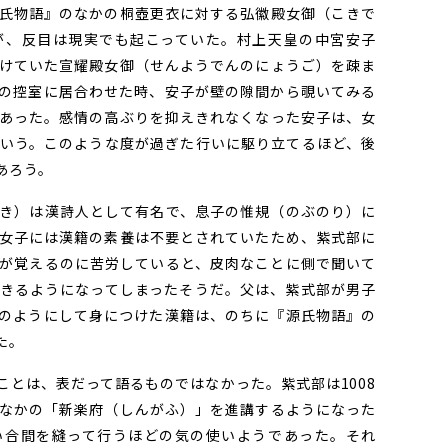
氏物語』のなかの桐壺更衣に対する弘徽殿女御（こきで
が、反目は現実でも起こっていた。村上天皇の中宮安子
けていた宣耀殿女御（せんようでんのにょうご）を疎ま
の控室に居合わせた時、安子が壁の隙間から覗いてみる
あった。感情の高ぶりを抑えきれなくなった安子は、女
いう。このような度が過ぎた行いに駆り立てるほど、後
あろう。
き）は漢詩人として有名で、息子の惟規（のぶのり）に
女子には漢籍の素養は不要とされていたため、紫式部に
が覚えるのに苦労していると、皮肉なことに側で聞いて
きるようになってしまったそうだ。父は、紫式部が男子
のようにして身につけた漢籍は、のちに『源氏物語』の
た。
とは、表だって語るものではなかった。紫式部は1008
なかの「新楽府（しんがふ）」を進講するようになった
い合間を縫って行うほどの気の使いようであった。それ