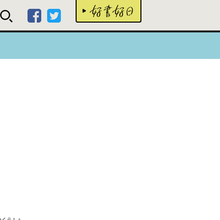
好書
のくらし』