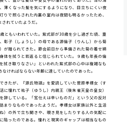
長く、豊かな髪は平安女子の憧れの的であった。当の清
、薄くなった髪を気にするようになり、目立ちにくい夜
灯りで照らされた内裏の室内は夜間も明るかったため、
まされていたようだ。
0歳ともいわれていた。紫式部が30歳を少し過ぎた頃、重
、彰子（しょうし）の母である源倫子（りんし）から菊
）が贈られてきた。節会前日から準備された菊の着せ綿
身体を拭うと若返ると信じられていた。９歳も年長の倫
を拭き取りなさい」といわれた紫式部の心中は複雑なも
めなければならない年齢に達していたのであった。
できたが、『源氏物語』を愛読していた菅原孝標女（す
活に憧れて祐子（ゆうし）内親王（後朱雀天皇の皇女）
を辞している。「宮仕えは辛いものだ」という父の反対
詰まりなものであったようだ。孝標女は家族以外と生活
ね）の外で立ち聞きや、覗き見をしたりする人の気配に
に陥ったのである。憧れと現実のギャップは相当なもの