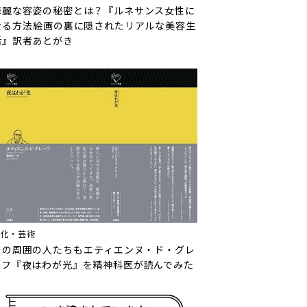
華麗な容姿の秘密とは？『ルネサンス女性に
なる方法――絵画の裏に隠されたリアルな美容生
活』訳者あとがき
文化・芸術
その周囲の人たちも――エティエンヌ・ド・グレ
ーフ『夜はわが光』を精神科医が読んでみた