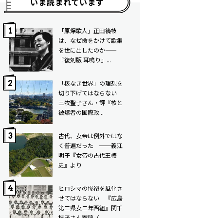
いま読まれています
「原爆歌人」正田篠枝
は、なぜ命をかけて歌集
を世に出したのか——
『復刻版 耳鳴り』...
「核なき世界」の理想を
切り下げてはならない
三牧聖子さん・評『核と
被爆者の国際政...
古代、女帝は例外ではな
く普遍だった ──義江
明子『女帝の古代王権
史』より
ヒロシマの惨禍を風化さ
せてはならない 『広島
第二県女二年西組』関千
枝子さん寄稿（...