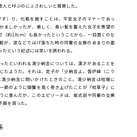
歌人と呼ぶのにふさわしいと賞賛した。
ず）り、化粧を施すことは、平安女子のマナーであっ
かましかったが、美しく、長い髪を蓄えた女子を羨望の
寸（約10cm）も長かったということから、一目置くのも
粧が、涙などではげ落ちた時の同輩の女房のあまりの面
ったという記述には笑いを誘われる。
ったといわれる清少納言については、漢才があることを
じたようだ。それは、定子が「少納言よ。香炉峰（こう
と清少納言に問いかけたときのこと。清少納言は咄嗟に
一節のように御簾を高く巻き上げたことが『枕草子』に
うに喜んだが、このエピソードは、紫式部や同輩の女房
不興を買った。
係