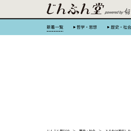
新着一覧
哲学・思想
歴史・社
じんぶん堂TOP
歴史・社会
とりわけ苦悩した