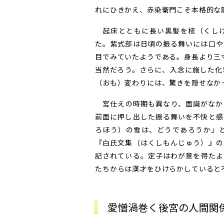
れにひきかえ、赤染衛門こそ本格的な
起床とともに長い黒髪を梳（くしけ
た。紫式部は日頃の振る舞いには口や
目でみていたようである。身長より三
当然だろう。さらに、入念に施した化
（おも）変わりには、驚きを隠せなか
宮仕えの時期も異なり、面識がなか
前面に押し出した振る舞いを不快と感
ろほう）の雪は、どうであろうか」
『白氏文集（はくしもんじゅう）』の
記されている。定子はわが意を得たよ
たちからは漢才をひけらかしていると
愛憎渦巻く後宮の人間関