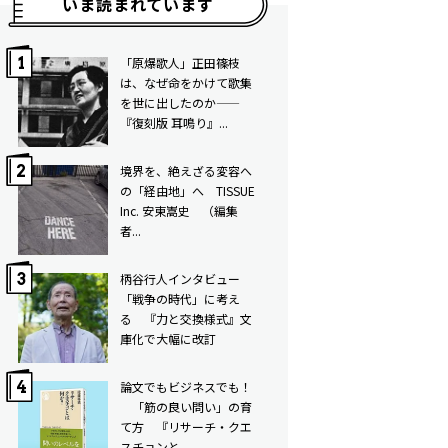
いま読まれています
「原爆歌人」正田篠枝
は、なぜ命をかけて歌集
を世に出したのか——
『復刻版 耳鳴り』...
境界を、絶えざる変容へ
の「経由地」へ TISSUE
Inc. 安東嵩史 （編集
者...
柄谷行人インタビュー
「戦争の時代」に考え
る 『力と交換様式』文
庫化で大幅に改訂
論文でもビジネスでも！
「筋の良い問い」の育
て方 ――『リサーチ・クエ
スチョンと...