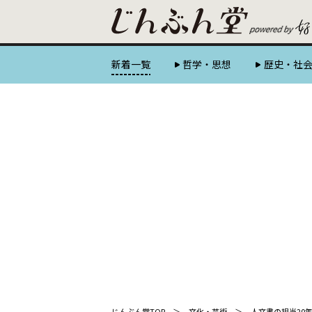
新着一覧
哲学・思想
歴史・社
じんぶん堂TOP
文化・芸術
人文書の担当20