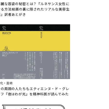
華麗な容姿の秘密とは？『ルネサンス女性に
なる方法――絵画の裏に隠されたリアルな美容生
活』訳者あとがき
文化・芸術
その周囲の人たちも――エティエンヌ・ド・グレ
ーフ『夜はわが光』を精神科医が読んでみた