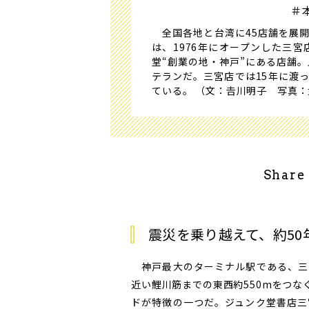
＃
全国各地と台湾に45店舗を展開
は、1976年にオープンした三
堂“創業の地・神戸”にある店舗
テランだ。三宮店では15年に渡
ている。 （文：𠮷川明子 写真
Share
震災を乗り越えて、約5
神戸最大のターミナル駅である、三
近い鯉川筋までの東西約550mをつ
ドが特徴の一つだ。ジュンク堂書店三