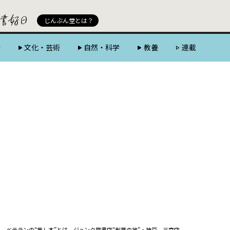
じんぶん堂 powered by 好書好日
じんぶん堂とは？
会
文化・芸術
自然・科学
教養
連載
年、ベテランの“推し本”とは ジュンク堂書店“創業の地”・神戸 三宮店