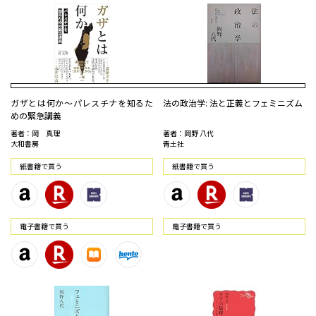
ガザとは何か～パレスチナを知るた
法の政治学: 法と正義とフェミニズム
めの緊急講義
著者：岡 真理
著者：岡野 八代
大和書房
青土社
紙書籍で買う
紙書籍で買う
電⼦書籍で買う
電⼦書籍で買う