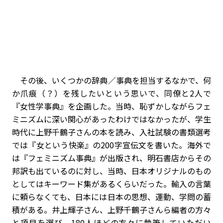
その後、いくつかの辞典／事典を担当するなかで、何
か爪痕（？）を残したいという思いで、同僚と2人で
『女性学事典』を企画した。当時、恥ずかしながらフェ
ミニズムに深い関心があったわけではなかったが、学生
時代に上野千鶴子さんの本を読み、入社試験の書類選考
では『女という快楽』の200字宣伝文を書いた。海外で
は『フェミニズム事典』が出版され、明石書店からその
邦訳も出ているのに対し、当時、日本オリジナルのもの
としてはキーワード集があるくらいだった。輸入の言葉
に頼らなくても、日本には日本の思想、運動、学問の蓄
積がある。井上輝子さん、上野千鶴子さんら編者の方々
と項目を選び、180人ほどの方々に執筆していただい