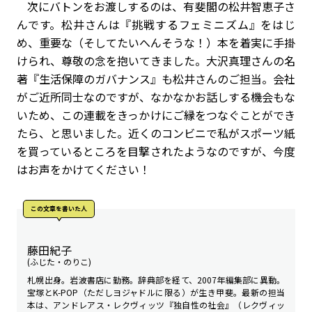
次にバトンをお渡しするのは、有斐閣の松井智恵子さ
んです。松井さんは『挑戦するフェミニズム』をはじ
め、重要な（そしてたいへんそうな！）本を着実に手掛
けられ、尊敬の念を抱いてきました。大沢真理さんの名
著『生活保障のガバナンス』も松井さんのご担当。会社
がご近所同士なのですが、なかなかお話しする機会もな
いため、この連載をきっかけにご縁をつなぐことができ
たら、と思いました。近くのコンビニで私がスポーツ紙
を買っているところを目撃されたようなのですが、今度
はお声をかけてください！
この文章を書いた人
藤田紀子
(ふじた・のりこ)
札幌出身。岩波書店に勤務。辞典部を経て、2007年編集部に異動。
宝塚とK-POP（ただしヨジャドルに限る）が生き甲斐。最新の担当
本は、アンドレアス・レクヴィッツ『独自性の社会』（レクヴィッ