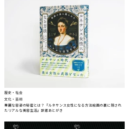
歴史・社会
文化・芸術
華麗な容姿の秘密とは？『ルネサンス女性になる方法――絵画の裏に隠され
たリアルな美容生活』訳者あとがき