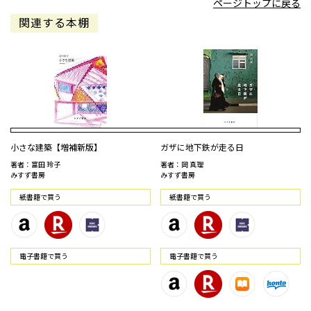
ページトップに戻る
関連する本棚
小さな建築【増補新版】
ガザに地下鉄が走る日
著者：富田 玲子
著者：岡 真理
みすず書房
みすず書房
紙書籍で買う
紙書籍で買う
電⼦書籍で買う
電⼦書籍で買う