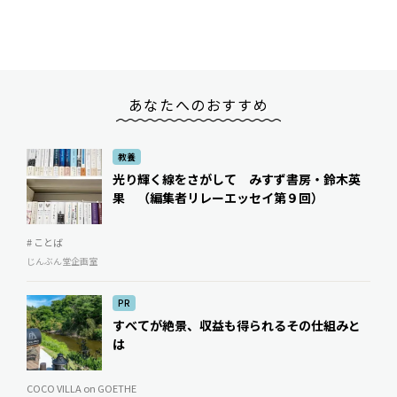
あなたへのおすすめ
教養
光り輝く線をさがして みすず書房・鈴木英
果 （編集者リレーエッセイ第９回）
# ことば
じんぶん堂企画室
PR
すべてが絶景、収益も得られるその仕組みと
は
COCO VILLA on GOETHE