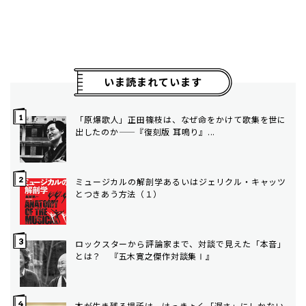
いま読まれています
「原爆歌人」正田篠枝は、なぜ命をかけて歌集を世に
出したのか——『復刻版 耳鳴り』...
ミュージカルの解剖学――あるいはジェリクル・キャッツ
とつきあう方法（１）
ロックスターから評論家まで、対談で見えた「本音」
とは？ 『五木寛之傑作対談集Ⅰ』
本が生き残る場所は、けっきょく「遅さ」にしかない