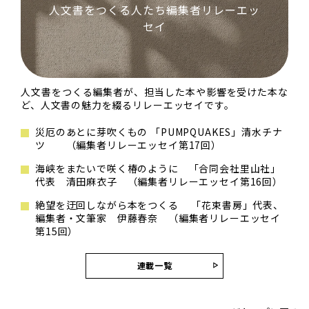
人文書をつくる人たち――編集者リレーエッ
セイ
人文書をつくる編集者が、担当した本や影響を受けた本な
ど、人文書の魅力を綴るリレーエッセイです。
災厄のあとに芽吹くもの 「PUMPQUAKES」清水チナ
ツ （編集者リレーエッセイ第17回）
海峡をまたいで咲く椿のように 「合同会社里山社」
代表 清田麻衣子 （編集者リレーエッセイ第16回）
絶望を迂回しながら本をつくる 「花束書房」代表、
編集者・文筆家 伊藤春奈 （編集者リレーエッセイ
第15回）
連載一覧