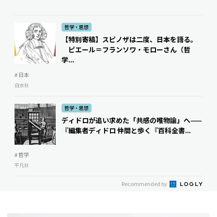
哲学・思想
【特別寄稿】スピノザは二度、日本を語る。
ピエール＝フランソワ・モローさん（哲
学...
# 日本
白水社
哲学・思想
ディドロが追い求めた「共感の唯物論」へ——
『編集者ディドロ 仲間と歩く『百科全書...
# 哲学
平凡社
Recommended by