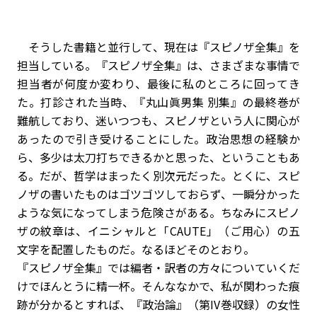
そうした書籍と並行して、現在は『スピノザ全集』を
担当している。『スピノザ全集』は、さまざまな事情で
担当者が何度か変わり、最後に私のところに回ってき
た。打診された当時、『丸山眞男集 別集』の最終巻が
難航しており、迷いつつも、スピノザという人に関心が
あったので引き受けることにした。政治思想の経験か
ら、多少は太刀打ちできるかと思った、ということもあ
る。だが、哲学はまったく別次元だった。とくに、スピ
ノザの書いたものはゴツゴツしておらず、一瞬分かった
ような気になってしまう危険さがある。ちなみにスピノ
ザの紋章は、イニシャルと「CAUTE」（ご用心）の五
文字を配置したものだ。なるほどそのとおり――。
『スピノザ全集』では編者・訳者の方々についていくだ
けでほんとうに精一杯。そんななかで、私が関わった痕
跡が分かるとすれば、『政治論』（第IV巻収録）の女性