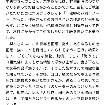
木香歩さんのことを。梨木さんには、辞典部時代のつな
がりを辿ってお目にかかることができた。最初にご執筆
いただいたのは岩波ブックレット『「秘密の花園」ノー
ト』だった。作家さんとのお付き合いの作法など何も知
らず、とにかく綺麗な小花模様の便箋と封筒を買ってき
て、お目にかかってご相談したいと手紙を書いてお送り
した。
梨木さんは、この世界を正確に捉え、あらゆるものを
正確に描くことを目指しておられるように思う。結果と
して、ごくごく小さな植物、動物、そして「海うそ」
（蜃気楼）までもが高精細で浮かび上がる。書き下ろし
の文芸作品『海うそ』は、そうした梨木さんの精緻な筆
で綴られている。その後、コロナ禍のなかで高まる同調
圧力に危機感を抱いた梨木さんが、迸るような思いでご
執筆くださった『ほんとうのリーダーのみつけかた』を
経て、現在は、梨木さん原作、樹村みのりさん漫画『僕
は、そして僕たちはどう生きるか』のウェブ連載を続け
ている。