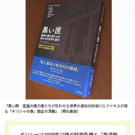
『黒い匣 密室の権力者たちが狂わせる世界の運命――元財相バルファキスが語
る「ギリシャの春」鎮圧の深層』（明石書店）
ギリシャは2009年以降の財政危機と「救済融