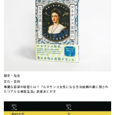
歴史・社会
文化・芸術
華麗な容姿の秘密とは？『ルネサンス女性になる方法――絵画の裏に隠され
たリアルな美容生活』訳者あとがき