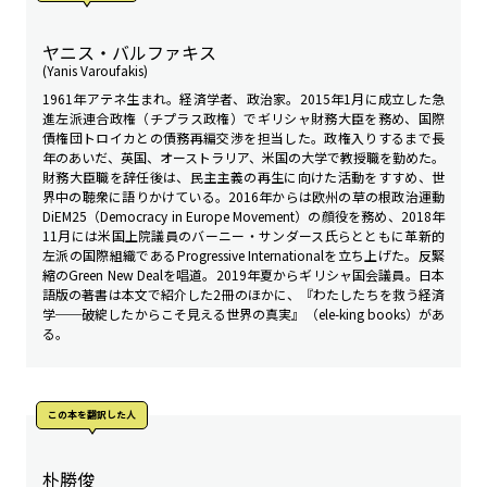
ヤニス・バルファキス
(Yanis Varoufakis)
1961年アテネ生まれ。経済学者、政治家。2015年1月に成立した急
進左派連合政権（チプラス政権）でギリシャ財務大臣を務め、国際
債権団トロイカとの債務再編交渉を担当した。政権入りするまで長
年のあいだ、英国、オーストラリア、米国の大学で教授職を勤めた。
財務大臣職を辞任後は、民主主義の再生に向けた活動をすすめ、世
界中の聴衆に語りかけている。2016年からは欧州の草の根政治運動
DiEM25（Democracy in Europe Movement）の顔役を務め、2018年
11月には米国上院議員のバーニー・サンダース氏らとともに革新的
左派の国際組織であるProgressive Internationalを立ち上げた。反緊
縮のGreen New Dealを唱道。2019年夏からギリシャ国会議員。日本
語版の著書は本文で紹介した2冊のほかに、『わたしたちを救う経済
学──破綻したからこそ見える世界の真実』（ele-king books）があ
る。
この本を翻訳した人
朴勝俊