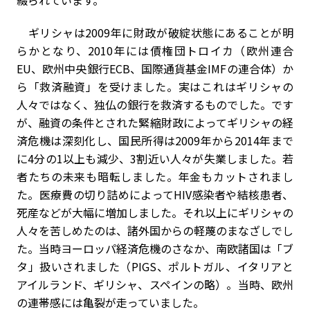
綴られています。
ギリシャは2009年に財政が破綻状態にあることが明
らかとなり、2010年には債権団トロイカ（欧州連合
EU、欧州中央銀行ECB、国際通貨基金IMFの連合体）か
ら「救済融資」を受けました。実はこれはギリシャの
人々ではなく、独仏の銀行を救済するものでした。です
が、融資の条件とされた緊縮財政によってギリシャの経
済危機は深刻化し、国民所得は2009年から2014年まで
に4分の1以上も減少、3割近い人々が失業しました。若
者たちの未来も暗転しました。年金もカットされまし
た。医療費の切り詰めによってHIV感染者や結核患者、
死産などが大幅に増加しました。それ以上にギリシャの
人々を苦しめたのは、諸外国からの軽蔑のまなざしでし
た。当時ヨーロッパ経済危機のさなか、南欧諸国は「ブ
タ」扱いされました（PIGS、ポルトガル、イタリアと
アイルランド、ギリシャ、スペインの略）。当時、欧州
の連帯感には亀裂が走っていました。