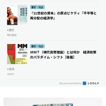
歴史・社会
『21世紀の資本』の原点――ピケティ『不平等と
再分配の経済学』
# 歴史
明石書店
歴史・社会
ＭＭＴ（現代貨幣理論）とは何か 経済政策
のパラダイム・シフト［後篇］
# 経済
白水社
Recommended by