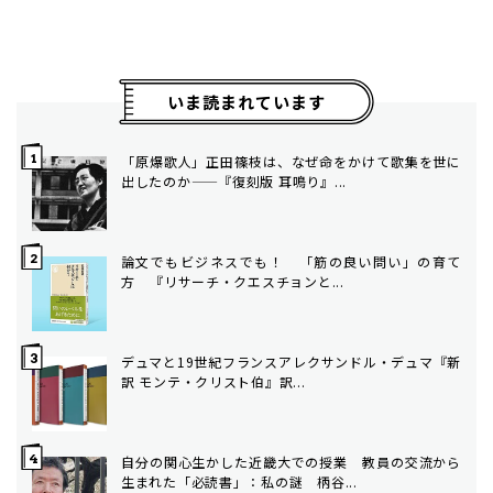
いま読まれています
「原爆歌人」正田篠枝は、なぜ命をかけて歌集を世に
出したのか——『復刻版 耳鳴り』...
論文でもビジネスでも！ 「筋の良い問い」の育て
方 ――『リサーチ・クエスチョンと...
デュマと19世紀フランス――アレクサンドル・デュマ『新
訳 モンテ・クリスト伯』訳...
自分の関心生かした近畿大での授業 教員の交流から
生まれた「必読書」：私の謎 柄谷...