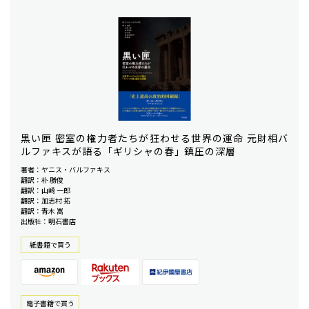
黒い匣 密室の権力者たちが狂わせる世界の運命 元財相バ
ルファキスが語る「ギリシャの春」鎮圧の深層
著者：ヤニス・バルファキス
翻訳：朴 勝俊
翻訳：山崎 一郎
翻訳：加志村 拓
翻訳：青木 嵩
出版社：明石書店
紙書籍で買う
電⼦書籍で買う