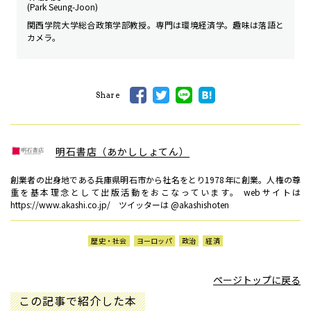
(Park Seung-Joon)
関西学院大学総合政策学部教授。専門は環境経済学。趣味は落語と
カメラ。
Share
明石書店（あかししょてん）
創業者の出身地である兵庫県明石市から社名をとり1978年に創業。人権の尊
重を基本理念として出版活動をおこなっています。 webサイトは
https://www.akashi.co.jp/ ツイッターは @akashishoten
歴史・社会
ヨーロッパ
政治
経済
ページトップに戻る
この記事で紹介した本