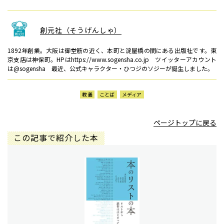
創元社（そうげんしゃ）
1892年創業。大阪は御堂筋の近く、本町と淀屋橋の間にある出版社です。東
京支店は神保町。HPはhttps://www.sogensha.co.jp ツイッターアカウント
は@sogensha 最近、公式キャラクター・ひつジのソジーが誕生しました。
教養
ことば
メディア
ページトップに戻る
この記事で紹介した本