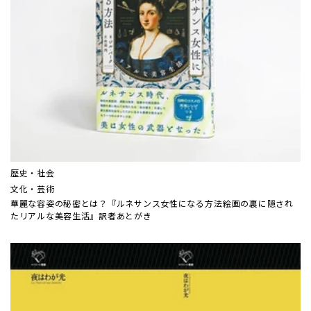
歴史・社会
文化・芸術
華麗な容姿の秘密とは？『ルネサンス女性になる方法――絵画の裏に隠され
たリアルな美容生活』訳者あとがき