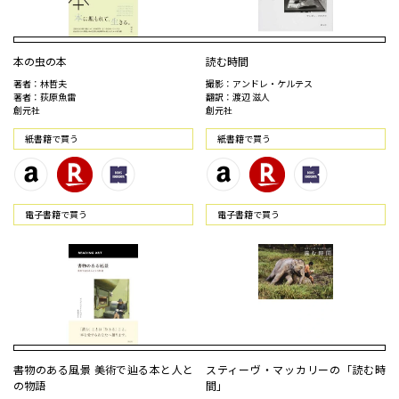
本の虫の本
読む時間
著者：林哲夫
撮影：アンドレ・ケルテス
著者：荻原魚雷
翻訳：渡辺 滋人
創元社
創元社
紙書籍で買う
紙書籍で買う
電⼦書籍で買う
電⼦書籍で買う
書物のある風景 美術で辿る本と人と
スティーヴ・マッカリーの「読む時
の物語
間」