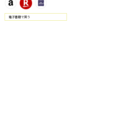
電⼦書籍で買う