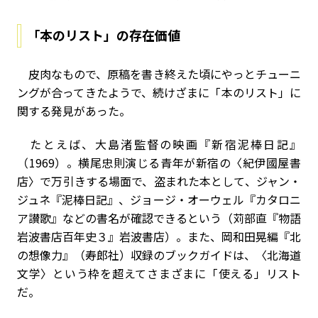
「本のリスト」の存在価値
皮肉なもので、原稿を書き終えた頃にやっとチューニ
ングが合ってきたようで、続けざまに「本のリスト」に
関する発見があった。
たとえば、大島渚監督の映画『新宿泥棒日記』
（1969）。横尾忠則演じる青年が新宿の〈紀伊國屋書
店〉で万引きする場面で、盗まれた本として、ジャン・
ジュネ『泥棒日記』、ジョージ・オーウェル『カタロニ
ア讃歌』などの書名が確認できるという（苅部直『物語
岩波書店百年史３』岩波書店）。また、岡和田晃編『北
の想像力』（寿郎社）収録のブックガイドは、〈北海道
文学〉という枠を超えてさまざまに「使える」リスト
だ。