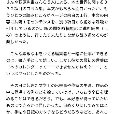
さんや荻原魚雷さんら５人による、本の世界に関する３
３２項目のコラム集。本文がもちろん面白かったが、も
うひとつの読みどころがページの余白の１行。本文の内
容に共鳴するセンテンスを、別の項目から絶妙な呼吸で
引用しているのだ。紙の間を縦横無尽に進む紙魚（し
み）のように、行ったり来たりしながら読み進めるのが
楽しかった。
こんな素敵な本をつくる編集者と一緒に仕事ができる
のは、書き手として嬉しい。しかし彼女の最初の言葉は
「本のカレンダーって……できませんかねえ？……」と
いうボヤっとしたものだった。
その日に起きた文学上の出来事や作家の生没、作品の
中に登場する例などを拾っていけば、いちおう全日を埋
めることはできるだろう。でも、本好きが持っていたい
ものにできるかは怪しかった。日めくりにしてみてはと
か、手帖や日記のカタチならどうだろうなどと、あれこ