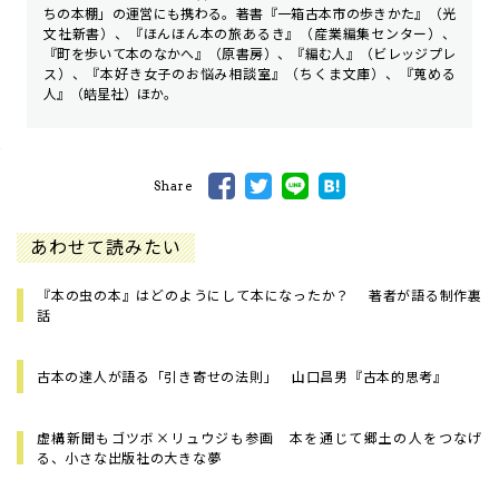
ちの本棚」の運営にも携わる。著書『一箱古本市の歩きかた』（光
文社新書）、『ほんほん本の旅あるき』（産業編集センター）、
『町を歩いて本のなかへ』（原書房）、『編む人』（ビレッジプレ
ス）、『本好き女子のお悩み相談室』（ちくま文庫）、『蒐める
人』（皓星社）ほか。
Share
あわせて読みたい
『本の虫の本』はどのようにして本になったか？ 著者が語る制作裏
話
古本の達人が語る「引き寄せの法則」 山口昌男『古本的思考』
虚構新聞もゴツボ×リュウジも参画 本を通じて郷土の人をつなげ
る、小さな出版社の大きな夢