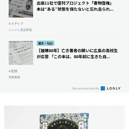
出版11社で復刊プロジェクト「書物復権」
本は“ある”状態を保たないと忘れ去られ...
# メディア
じんぶん堂企画室
歴史・社会
【被爆80年】亡き著者の願いに広島の高校生
が応答 「この本は、80年前に生きた自...
# 記憶
筑摩書房
Recommended by