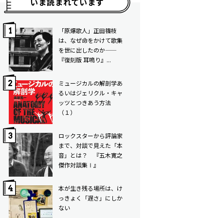
いま読まれています
「原爆歌人」正田篠枝
は、なぜ命をかけて歌集
を世に出したのか——
『復刻版 耳鳴り』...
ミュージカルの解剖学――あ
るいはジェリクル・キャ
ッツとつきあう方法
（１）
ロックスターから評論家
まで、対談で見えた「本
音」とは？ 『五木寛之
傑作対談集Ⅰ』
本が生き残る場所は、け
っきょく「遅さ」にしか
ない