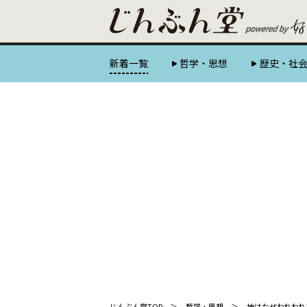
新着一覧
哲学・思想
歴史・社
じんぶん堂TOP
哲学・思想
神はなぜわれわれ