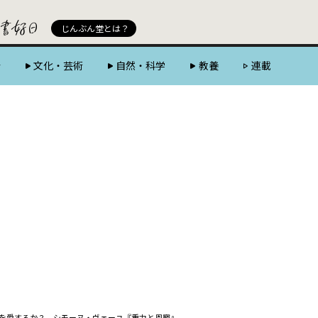
じんぶん堂 powered by 好書好日
じんぶん堂とは？
会
文化・芸術
自然・科学
教養
連載
を愛するか？ シモーヌ・ヴェーユ『重力と恩寵』