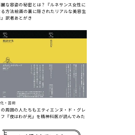
華麗な容姿の秘密とは？『ルネサンス女性に
なる方法――絵画の裏に隠されたリアルな美容生
活』訳者あとがき
文化・芸術
その周囲の人たちも――エティエンヌ・ド・グレ
ーフ『夜はわが光』を精神科医が読んでみた