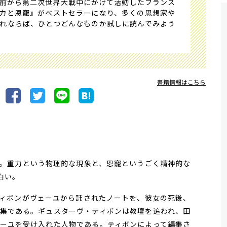
前から第二次世界大戦中にかけて活動したフランス
力と恩寵』がベストセラーになり、多くの思想家や
れならば、ひとつどんなものか試しに読んでみよう
書籍情報はこちら
。重力という物理的な現象と、恩寵というごく精神的な
白い。
ィボンがヴェーユから託されたノートを、彼女の死後、
集である。ギュスターヴ・ティボンは教壇を追われ、田
ーユを受け入れた人物である。ティボンによって編集さ