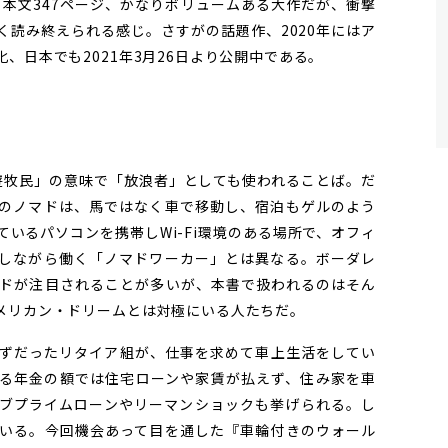
。本文347ページ、かなりボリュームある大作だが、衝撃
く読み終えられる感じ。さすがの話題作、2020年にはア
、日本でも2021年3月26日より公開中である。
」
遊牧民」の意味で「放浪者」としても使われることば。だ
のノマドは、馬ではなく車で移動し、宿泊もゲルのよう
いるパソコンを携帯しWi-Fi環境のある場所で、オフィ
しながら働く「ノマドワーカー」とは異なる。ボーダレ
ドが注目されることが多いが、本書で扱われるのはそん
メリカン・ドリームとは対極にいる人たちだ。
ずだったリタイア組が、仕事を求めて車上生活をしてい
る年金の額では住宅ローンや家賃が払えず、住み家を車
ブプライムローンやリーマンショックも挙げられる。し
いる。今回機会あって目を通した『車輪付きのウォール