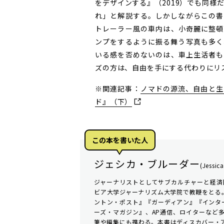
をデザインする』（2019）でも同様
れ」と解説する。しかしながらこの書
トレーラー風の車内は、小奇麗に整頓
ンプをするように振る舞う写真も多く
いる感を否めないのは、車上生活者も
ズの方は、自由を手にする代わりにリ
※関連記事：
ノマドの源流、自由と生
ド』（下）
この本を書いた人
ジェシカ・ブルーダー
(Jessic
ジャーナリストとしてサブカルチャーと経済
ビア大学ジャーナリズム大学院で教鞭をとる
ントン・ポスト』『ガーディアン』『インタ
ーズ・マガジン』、AP通信、ロイターなど
筆や編集にも携わる。本書はディスカバー・ア