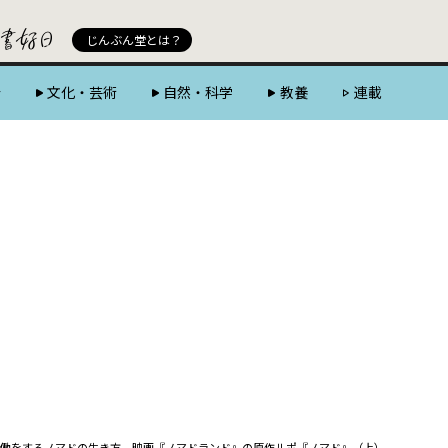
じんぶん堂 powered by 好書好日
じんぶん堂とは？
会
文化・芸術
自然・科学
教養
連載
働をするノマドの生き方 映画『ノマドランド』の原作ルポ『ノマド』（上）