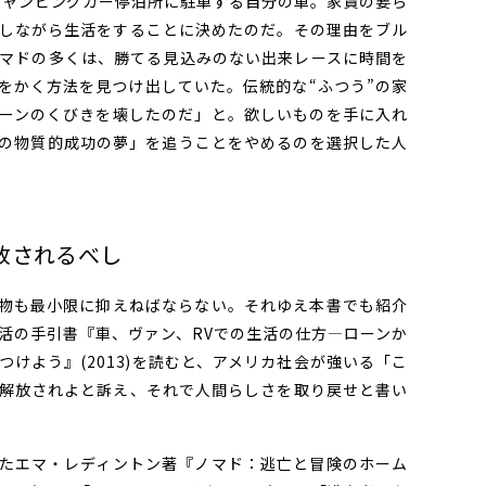
キャンピングカー停泊所に駐車する自分の車。家賃の要ら
しながら生活をすることに決めたのだ。その理由をブル
マドの多くは、勝てる見込みのない出来レースに時間を
をかく方法を見つけ出していた。伝統的な“ふつう”の家
ーンのくびきを壊したのだ」と。欲しいものを手に入れ
の物質的成功の夢」を追うことをやめるのを選択した人
放されるべし
物も最小限に抑えねばならない。それゆえ本書でも紹介
活の手引書『車、ヴァン、RVでの生活の仕方―ローンか
けよう』(2013)を読むと、アメリカ社会が強いる「こ
解放されよと訴え、それで人間らしさを取り戻せと書い
たエマ・レディントン著『ノマド：逃亡と冒険のホーム