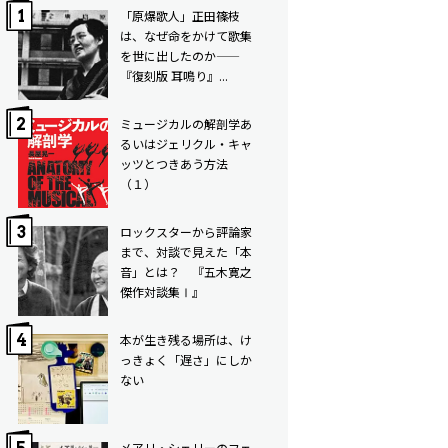
「原爆歌人」正田篠枝
は、なぜ命をかけて歌集
を世に出したのか——
『復刻版 耳鳴り』...
ミュージカルの解剖学――あ
るいはジェリクル・キャ
ッツとつきあう方法
（１）
ロックスターから評論家
まで、対談で見えた「本
音」とは？ 『五木寛之
傑作対談集Ⅰ』
本が生き残る場所は、け
っきょく「遅さ」にしか
ない
メアリ・シェリーのフェ