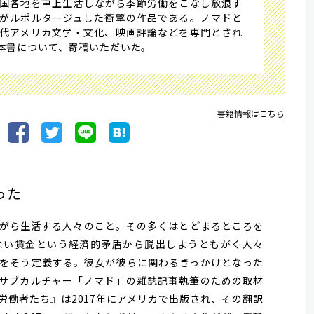
国各地を車上生活しながら季節労働をこなし放浪す
がルポルタージュした衝撃の作品である。ノマドと
代アメリカ文学・文化、映画評論などを専門とされ
本書について、寄稿いただいた。
書籍情報はこちら
った
がら生活する人々のこと。その多くはとどまるところを
ない賃金という経済的矛盾から脱出しようともがく人々
をそう定義する。彼女が彼らに関わるきっかけとなった
サブカルチャー「ノマド」の雑誌記事執筆のための取材
労働者たち』は2017年にアメリカで出版され、その翻訳