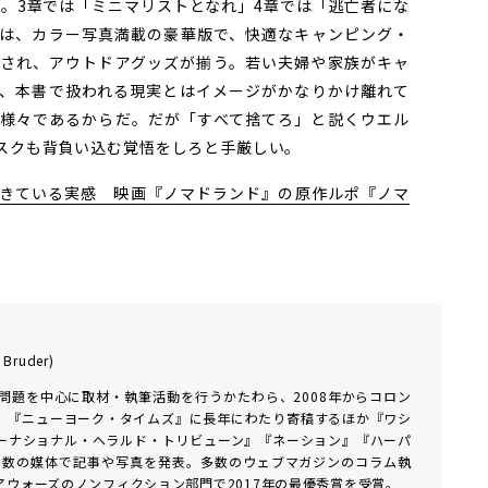
だ。3章では「ミニマリストとなれ」4章では「逃亡者にな
は、カラー写真満載の豪華版で、快適なキャンピング・
され、アウトドアグッズが揃う。若い夫婦や家族がキャ
、本書で扱われる現実とはイメージがかなりかけ離れて
様々であるからだ。だが「すべて捨てろ」と説くウエル
スクも背負い込む覚悟をしろと手厳しい。
きている実感 映画『ノマドランド』の原作ルポ『ノマ
a Bruder)
問題を中心に取材・執筆活動を行うかたわら、2008年からコロン
。『ニューヨーク・タイムズ』に長年にわたり寄稿するほか『ワシ
ーナショナル・ヘラルド・トリビューン』『ネーション』『ハーパ
多数の媒体で記事や写真を発表。多数のウェブマガジンのコラム執
ウォーズのノンフィクション部門で2017年の最優秀賞を受賞。