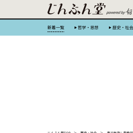
新着一覧
哲学・思想
歴史・社
じんぶん堂TOP
歴史・社会
車で放浪し季節労