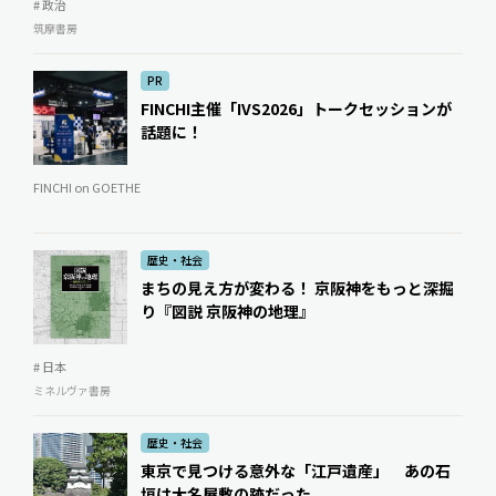
# 政治
筑摩書房
PR
FINCHI主催「IVS2026」トークセッションが
話題に！
FINCHI on GOETHE
歴史・社会
まちの見え方が変わる！ 京阪神をもっと深掘
り『図説 京阪神の地理』
# 日本
ミネルヴァ書房
歴史・社会
東京で見つける意外な「江戸遺産」 あの石
垣は大名屋敷の跡だった