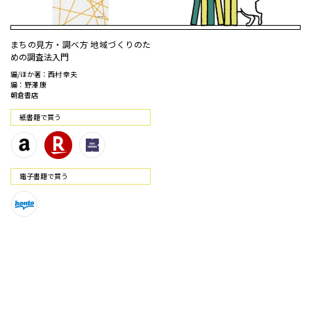
まちの見方・調べ方 地域づくりのた
めの調査法入門
編/ほか著：西村 幸夫
編：野澤 康
朝倉書店
紙書籍で買う
電⼦書籍で買う