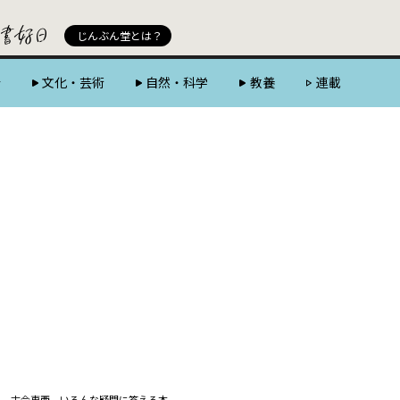
じんぶん堂 powered by 好書好日
じんぶん堂とは？
会
文化・芸術
自然・科学
教養
連載
」 古今東西、いろんな疑問に答える本