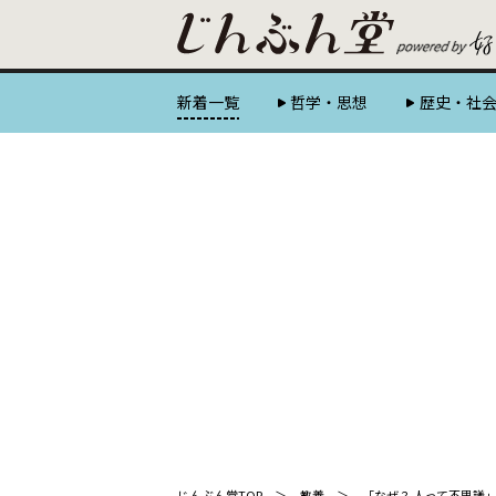
新着一覧
哲学・思想
歴史・社
じんぶん堂TOP
教養
「なぜ？ 人って不思議