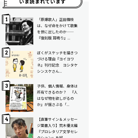
いま読まれています
「原爆歌人」正田篠枝
は、なぜ命をかけて歌集
を世に出したのか——
『復刻版 耳鳴り』...
ぼくがスケッチを描きつ
づける理由――『ヨイヨワ
ネ』刊行記念 ヨシタケ
シンスケさん...
子供、個人情報、身体は
所有できるのか？ 『人
はなぜ物を欲しがるの
か』が揺さぶる「...
【直筆サイン＆メッセー
ジ葉書入り】荒木優太編
『プロレタリア文学セレ
クション』を好...