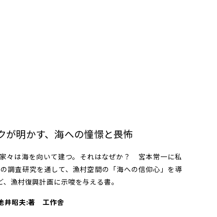
ークが明かす、海への憧憬と畏怖
家々は海を向いて建つ。それはなぜか？ 宮本常一に私
余の調査研究を通して、漁村空間の「海への信仰心」を導
ど、漁村復興計画に示唆を与える書。
地井昭夫:著 工作舎