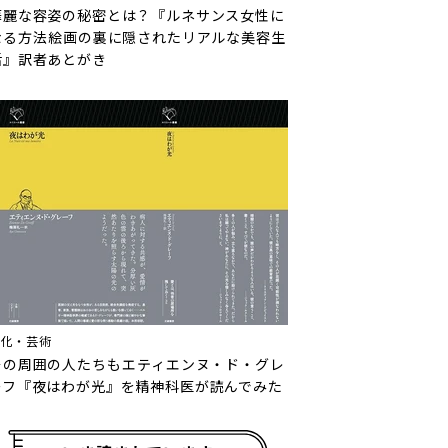
華麗な容姿の秘密とは？『ルネサンス女性に
なる方法――絵画の裏に隠されたリアルな美容生
活』訳者あとがき
文化・芸術
その周囲の人たちも――エティエンヌ・ド・グレ
ーフ『夜はわが光』を精神科医が読んでみた