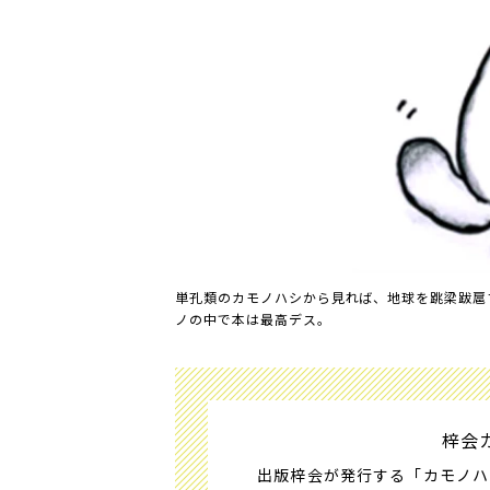
単孔類のカモノハシから見れば、地球を跳梁跋扈
ノの中で本は最高デス。
梓会
出版梓会が発行する「カモノハ