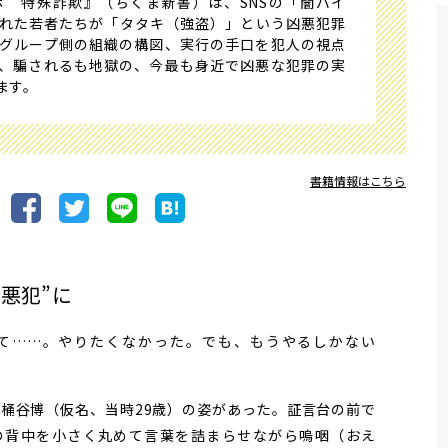
 特殊詐欺』（ちくま新書）は、SNSの「闇バイ
れた若者たちが「タタキ（強盗）」という凶悪犯罪
グループ側の組織の構図、実行の手口を犯人の視点
、騙されるも地獄の、今最も身近で凶悪な犯罪の実
ます。
書籍情報はこちら
悪犯”に
て……。やりたくなかった。でも、もうやるしかない
廷に桶谷博（仮名、当時29歳）の姿があった。証言台の前で
の背中を小さく丸めて言葉を詰まらせながら嗚咽（おえ