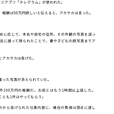
ージアプリ「テレグラム」が使われた。
報酬は50万円欲しいと伝えると、アカサカは言った。
めに応じて、本名や自宅の住所、その外観の写真を送っ
去に遡って探られたことで、妻や子どもの顔写真までア
にアカサカは告げた。
撮った写真が添えられていた。
件100万円の報酬だ。お前とはもう1時間以上話した。
くとも1件はやってもらう」
サカから告げられた仕事内容に、桶谷の焦燥は頂点に達し