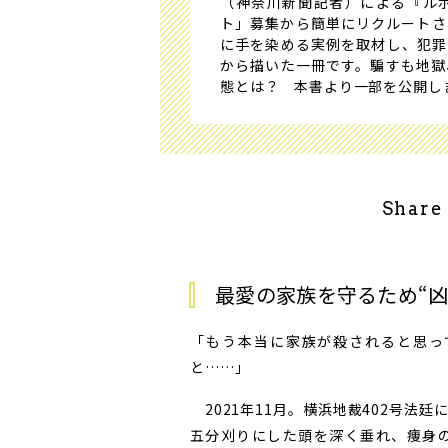
（神奈川新聞記者）による『ルポ
ト」募集から簡単にリクルートさ
に手を染める実例を取材し、犯罪
から描いた一冊です。騙すも地獄
態とは？ 本書より一部を公開し
Share
最愛の家族を守るため“凶
「もう本当に家族が殺されると思っ
と……」
2021年11月。横浜地裁402号法
五分刈りにした頭を深く垂れ、痩身