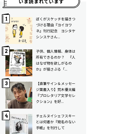
いま読まれています
ぼくがスケッチを描きつ
づける理由――『ヨイヨワ
ネ』刊行記念 ヨシタケ
シンスケさん...
子供、個人情報、身体は
所有できるのか？ 『人
はなぜ物を欲しがるの
か』が揺さぶる「...
【直筆サイン＆メッセー
ジ葉書入り】荒木優太編
『プロレタリア文学セレ
クション』を好...
チェルヌイシェフスキー
とは何者か――『宛名のない
手紙』を刊行して