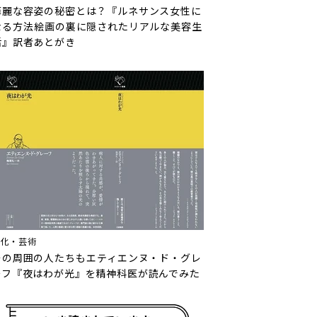
華麗な容姿の秘密とは？『ルネサンス女性に
なる方法――絵画の裏に隠されたリアルな美容生
活』訳者あとがき
文化・芸術
その周囲の人たちも――エティエンヌ・ド・グレ
ーフ『夜はわが光』を精神科医が読んでみた