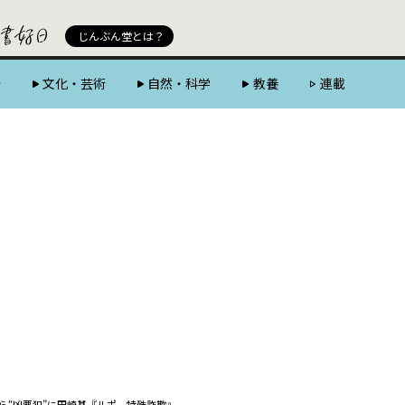
じんぶん堂 powered by 好書好日
じんぶん堂とは？
会
文化・芸術
自然・科学
教養
連載
ら“凶悪犯”に――田崎基『ルポ 特殊詐欺』