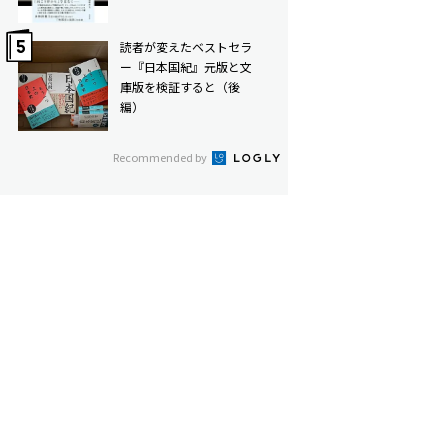
読者が変えたベストセラ
ー――『日本国紀』元版と文
庫版を検証すると（後
編）
Recommended by