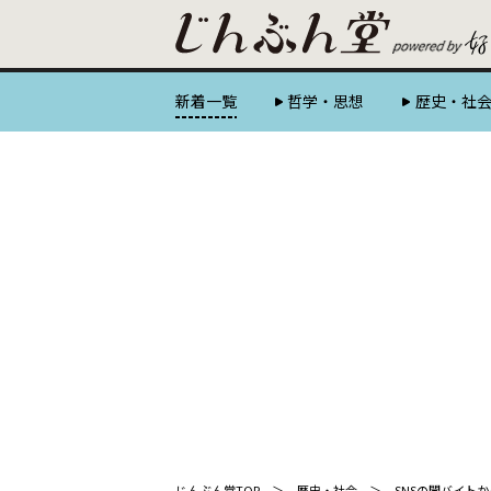
新着一覧
哲学・思想
歴史・社
じんぶん堂TOP
歴史・社会
SNSの闇バイトか