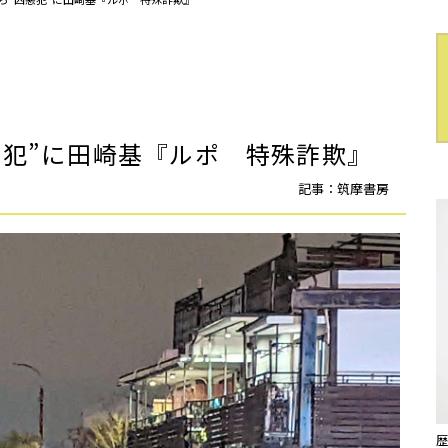
犯”に――田崎基『ルポ 特殊詐欺』
記事：筑摩書房