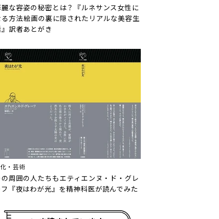
華麗な容姿の秘密とは？『ルネサンス女性に
なる方法――絵画の裏に隠されたリアルな美容生
活』訳者あとがき
文化・芸術
その周囲の人たちも――エティエンヌ・ド・グレ
ーフ『夜はわが光』を精神科医が読んでみた