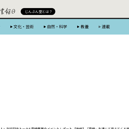
じんぶん堂 powered by 好書好日
じんぶん堂とは？
会
文化・芸術
自然・科学
教養
連載
人』刊行記念トーク&電線鑑賞会イベントレポート 【後編】――「電線」を通じて見えてくる