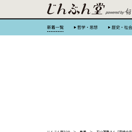
新着一覧
哲学・思想
歴史・社
じんぶん堂TOP
教養
石山蓮華さん『電線の恋