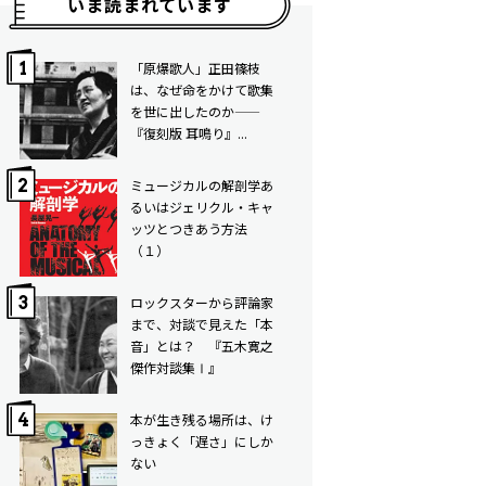
いま読まれています
「原爆歌人」正田篠枝
は、なぜ命をかけて歌集
を世に出したのか——
『復刻版 耳鳴り』...
ミュージカルの解剖学――あ
るいはジェリクル・キャ
ッツとつきあう方法
（１）
ロックスターから評論家
まで、対談で見えた「本
音」とは？ 『五木寛之
傑作対談集Ⅰ』
本が生き残る場所は、け
っきょく「遅さ」にしか
ない