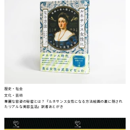
歴史・社会
文化・芸術
華麗な容姿の秘密とは？『ルネサンス女性になる方法――絵画の裏に隠され
たリアルな美容生活』訳者あとがき