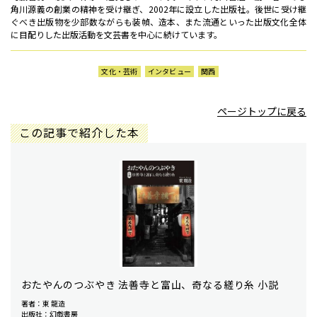
角川源義の創業の精神を受け継ぎ、2002年に設立した出版社。後世に受け継
ぐべき出版物を少部数ながらも装幀、造本、また流通といった出版文化全体
に目配りした出版活動を文芸書を中心に続けています。
文化・芸術
インタビュー
関西
ページトップに戻る
この記事で紹介した本
おたやんのつぶやき 法善寺と富山、奇なる縒り糸 小説
著者：東 龍造
出版社：幻戯書房