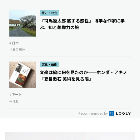
歴史・社会
『司馬遼太郎 旅する感性』 博学な作家に学
ぶ、知と想像力の旅
# 日本
世界思想社
文化・芸術
文豪は絵に何を見たのか──ホンダ・アキノ
『夏目漱石 美術を見る眼』
# アート
平凡社
Recommended by