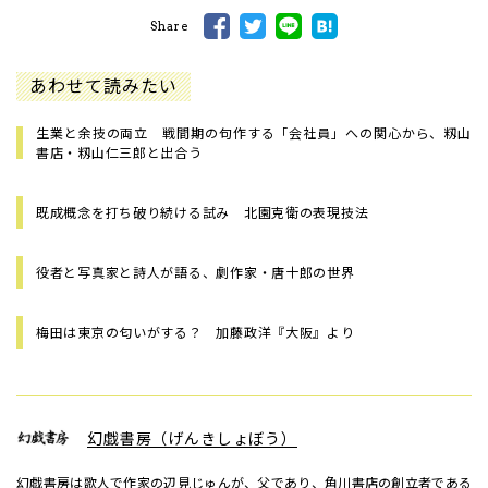
Share
あわせて読みたい
生業と余技の両立 戦間期の句作する「会社員」への関心から、籾山
書店・籾山仁三郎と出合う
既成概念を打ち破り続ける試み 北園克衛の表現技法
役者と写真家と詩人が語る、劇作家・唐十郎の世界
梅田は東京の匂いがする？ 加藤政洋『大阪』より
幻戯書房（げんきしょぼう）
幻戯書房は歌人で作家の辺見じゅんが、父であり、角川書店の創立者である