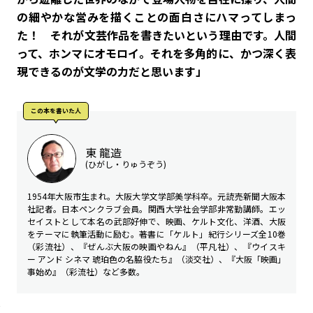
の細やかな営みを描くことの面白さにハマってしまっ
た！ それが文芸作品を書きたいという理由です。人間
って、ホンマにオモロイ。それを多角的に、かつ深く表
現できるのが文学の力だと思います」
この本を書いた⼈
東 龍造
(ひがし・りゅうぞう)
1954年大阪市生まれ。大阪大学文学部美学科卒。元読売新聞大阪本
社記者。日本ペンクラブ会員。関西大学社会学部非常勤講師。エッ
セイストとして本名の武部好伸で、映画、ケルト文化、洋酒、大阪
をテーマに執筆活動に励む。著書に「ケルト」紀行シリーズ全10巻
（彩流社）、『ぜんぶ大阪の映画やねん』（平凡社）、『ウイスキ
ー アンド シネマ 琥珀色の名脇役たち』（淡交社）、『大阪「映画」
事始め』（彩流社）など多数。