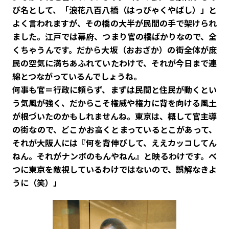
び名として、「浪花八百八橋（はっぴゃくやばし）」と
よく言われますが、その橋の大半が民間の手で架けられ
ました。江戸では幕府、つまり官の橋ばかりなので、全
くちゃうんです。だから大坂（おおざか）の街全体が庶
民の空気に満ちあふれていたわけで、それが今日まで連
綿とつながっているんでしょうね。
何事も官＝行政に頼らず、まずは民間と住民が動くとい
う気風が強く、だからこそ権威や権力に背を向ける風土
が根づいたのかもしれませんね。東京は、概して官主導
の街なので、どこかお高くとまっているとこがあって、
それが大阪人には『何を背伸びして、ええカッコしてん
ねん。それがナンボのもんやねん』と映るわけです。べ
つに東京を敵視しているわけではないので、誤解なきよ
うに（笑）」