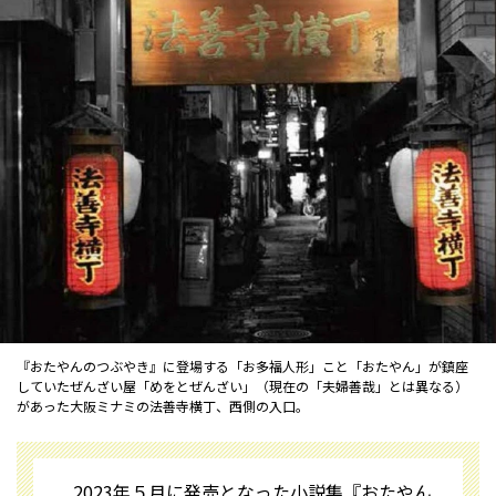
『おたやんのつぶやき』に登場する「お多福人形」こと「おたやん」が鎮座
していたぜんざい屋「めをとぜんざい」（現在の「夫婦善哉」とは異なる）
があった大阪ミナミの法善寺横丁、西側の入口。
2023年５月に発売となった小説集『おたやん