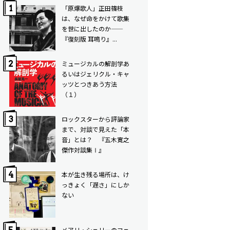
「原爆歌人」正田篠枝
は、なぜ命をかけて歌集
を世に出したのか——
『復刻版 耳鳴り』...
ミュージカルの解剖学――あ
るいはジェリクル・キャ
ッツとつきあう方法
（１）
ロックスターから評論家
まで、対談で見えた「本
音」とは？ 『五木寛之
傑作対談集Ⅰ』
本が生き残る場所は、け
っきょく「遅さ」にしか
ない
メアリ・シェリーのフェ