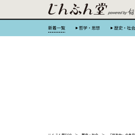
新着一覧
哲学・思想
歴史・社
じんぶん堂TOP
歴史・社会
「双方向」の多文