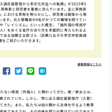
入国在留管理から多文化共生への転換』が2023年5
名の実務家と研究者を著者に含んでいます。主に実務家
」における実態を明らかにし、研究者は戦後から現
います。元入管職員の4名がかつての職場を問うてい
や「レイシズム」といった概念、「諸外国の移民庁
人）をめぐる省庁のあり方を多面的に考えられるよ
である加藤丈太郎さん（武庫川女子大学文学部英語
書をご紹介いただきます。
書籍情報はこちら
たない移民（外国人）と関わってきた。彼／彼女らは、
責されていた。しかし、常に出入国在留管理庁（入管）
てきた。また、私たちは幼少期から法律を守るよう教育
完全であろうか。その中身を問う必要はないのであろう