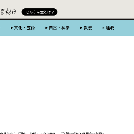
じんぶん堂 powered by 好書好日
じんぶん堂とは？
会
文化・芸術
自然・科学
教養
連載
化共生から「国内の分断」に向き合う―『入管の解体と移民庁の創設』