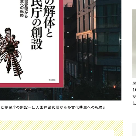
体と移民庁の創設―出入国在留管理から多文化共生への転換』