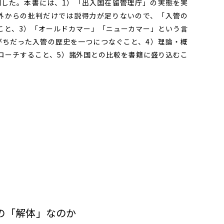
刊した。本書には、1）「出入国在留管理庁」の実態を実
外からの批判だけでは説得力が足りないので、「入管の
こと、3）「オールドカマー」「ニューカマー」という言
れがちだった入管の歴史を一つにつなぐこと、4）理論・概
ローチすること、5）諸外国との比較を書籍に盛り込むこ
の「解体」なのか