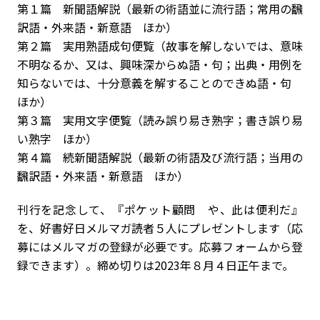
第１篇 新聞語解説（最新の術語並に流行語；常用の飜
訳語・外来語・新意語 ほか）
第２篇 実用熟語成句便覧（故事を解しないでは、意味
不明なるか、又は、興味深からぬ語・句；出典・用例を
知らないでは、十分意義を解することのできぬ語・句
ほか）
第３篇 実用文字便覧（読み誤り易き熟字；書き誤り易
い熟字 ほか）
第４篇 続新聞語解説（最新の術語及び流行語；当用の
飜訳語・外来語・新意語 ほか）
刊行を記念して、『ポケット顧問 や、此は便利だ』
を、好書好日メルマガ読者５人にプレゼントします（応
募にはメルマガの登録が必要です。応募フォームから登
録できます）。締め切りは2023年８月４日正午まで。