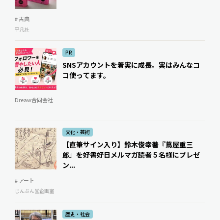
# 古典
平凡社
PR
SNSアカウントを着実に成長。実はみんなコ
コ使ってます。
Dreaw合同会社
文化・芸術
【直筆サイン入り】鈴木俊幸著『蔦屋重三
郎』を好書好日メルマガ読者５名様にプレゼ
ン...
# アート
じんぶん堂企画室
歴史・社会