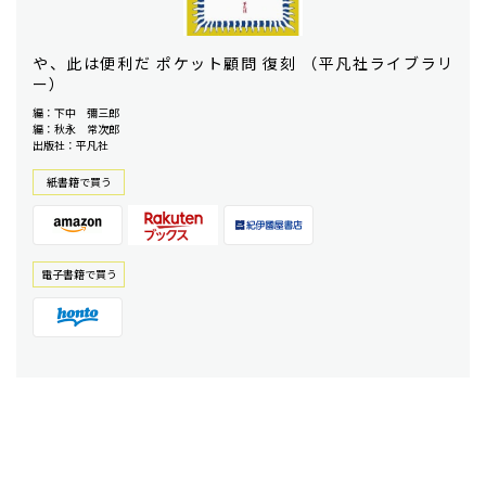
や、此は便利だ ポケット顧問 復刻 （平凡社ライブラリ
ー）
編：下中 彌三郎
編：秋永 常次郎
出版社：平凡社
紙書籍で買う
電⼦書籍で買う