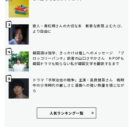
歌人・青松輝さんの大切な本 斬新な表現 よむたび、
より自由に
韓国語は独学、きっかけは推しへのメッセージ 「ブ
ロッコリーパンチ」訳者の山口さやかさん K-POPも
韓国ドラマも知らない私が韓国文学を翻訳するまで
ドラマ「手塚治虫の戦争」主演・高良健吾さん 戦時
中の少年時代の厳しさと漫画への強い熱量を感じなが
ら
人気ランキング⼀覧