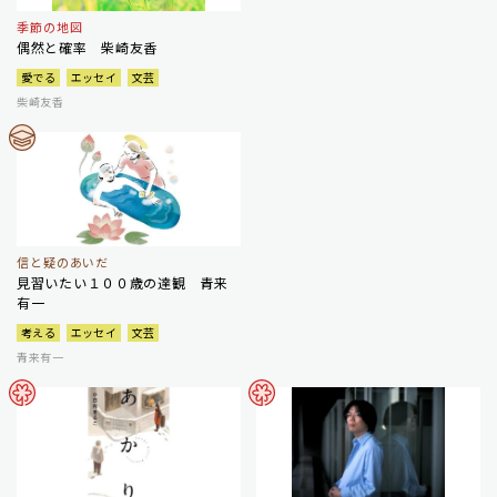
季節の地図
偶然と確率 柴崎友香
愛でる
エッセイ
文芸
柴崎友香
信と疑のあいだ
見習いたい１００歳の達観 青来
有一
考える
エッセイ
文芸
青来有一