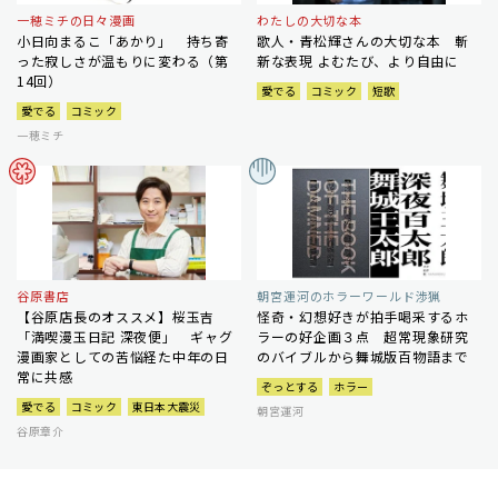
一穂ミチの日々漫画
わたしの大切な本
小日向まるこ「あかり」 持ち寄
歌人・青松輝さんの大切な本 斬
った寂しさが温もりに変わる（第
新な表現 よむたび、より自由に
14回）
愛でる
コミック
短歌
愛でる
コミック
一穂ミチ
谷原書店
朝宮運河のホラーワールド渉猟
【谷原店長のオススメ】桜玉吉
怪奇・幻想好きが拍手喝采するホ
「満喫漫玉日記 深夜便」 ギャグ
ラーの好企画３点 超常現象研究
漫画家としての苦悩経た中年の日
のバイブルから舞城版百物語まで
常に共感
ぞっとする
ホラー
愛でる
コミック
東日本大震災
朝宮運河
谷原章介