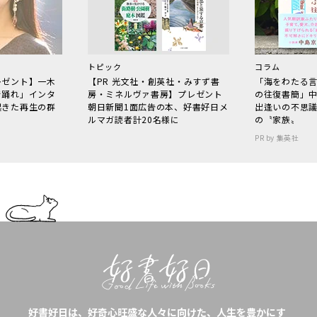
トピック
コラム
レゼント】一木
【PR 光文社・創英社・みすず書
「海をわたる
で踊れ」インタ
房・ミネルヴァ書房】プレゼント
の往復書簡」
起きた再生の群
朝日新聞1面広告の本、好書好日メ
出逢いの不思
ルマガ読者計20名様に
の〝家族〟
PR by 集英社
好書好日は、好奇心旺盛な人々に向けた、人生を豊かにす