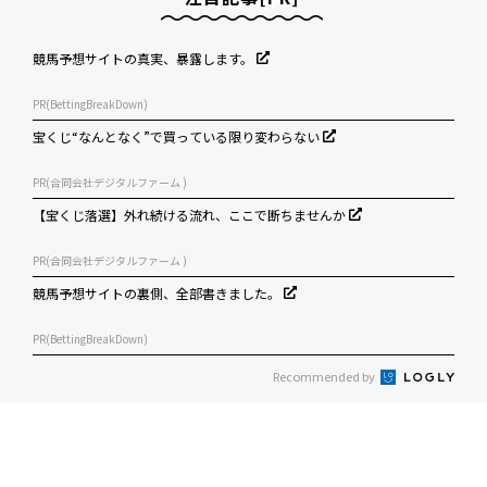
競馬予想サイトの真実、暴露します。
PR(BettingBreakDown)
宝くじ“なんとなく”で買っている限り変わらない
PR(合同会社デジタルファーム )
【宝くじ落選】外れ続ける流れ、ここで断ちませんか
PR(合同会社デジタルファーム )
競馬予想サイトの裏側、全部書きました。
PR(BettingBreakDown)
Recommended by