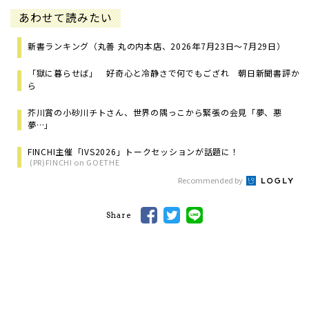
あわせて読みたい
新書ランキング（丸善 丸の内本店、2026年7月23日～7月29日）
「獄に暮らせば」 好奇心と冷静さで何でもござれ 朝日新聞書評か
ら
芥川賞の小砂川チトさん、世界の隅っこから緊張の会見「夢、悪
夢…」
FINCHI主催「IVS2026」トークセッションが話題に！
(PR)FINCHI on GOETHE
Recommended by
Share