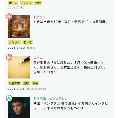
愛でる
コミック
短歌
2026.07.30
トピック
ときめき伝え50年 東京・新宿で「LaLa原画展」
コミック
愛でる
横井周子
2026.07.22
コラム
書評委員の「夏に読みたい３点」③古田徹也さ
ん、御厨貴さん、美村里江さん、横尾忠則さん、
吉川トリコさん
児童文学
短歌
戦争
朝日新聞読書面
2026.07.18
新作映画、もっと楽しむ
映画「キングダム 魂の決戦」小栗旬さんインタビ
ュー 天才軍師の背負うものとは