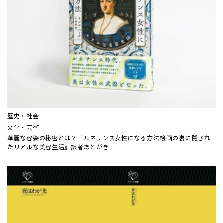
歴史・社会
文化・芸術
華麗な容姿の秘密とは？『ルネサンス女性になる方法――絵画の裏に隠され
たリアルな美容生活』訳者あとがき