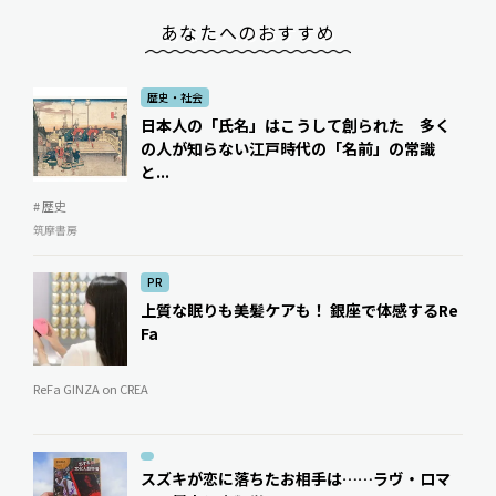
あなたへのおすすめ
歴史・社会
日本人の「氏名」はこうして創られた 多く
の人が知らない江戸時代の「名前」の常識
と...
# 歴史
筑摩書房
PR
上質な眠りも美髪ケアも！ 銀座で体感するRe
Fa
ReFa GINZA on CREA
スズキが恋に落ちたお相手は……ラヴ・ロマ