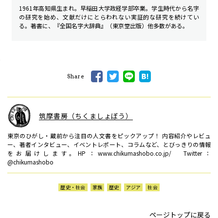
1961年高知県生まれ。早稲田大学政経学部卒業。学生時代から名字
の研究を始め、文献だけにとらわれない実証的な研究を続けてい
る。著書に、『全国名字大辞典』（東京堂出版）他多数がある。
Share
筑摩書房（ちくましょぼう）
東京のひがし・蔵前から注目の人文書をピックアップ！ 内容紹介やレビュ
ー、著者インタビュー、イベントレポート、コラムなど、とびっきりの情報
をお届けします。HP：www.chikumashobo.co.jp/ Twitter：
@chikumashobo
歴史・社会
家族
歴史
アジア
社会
ページトップに戻る