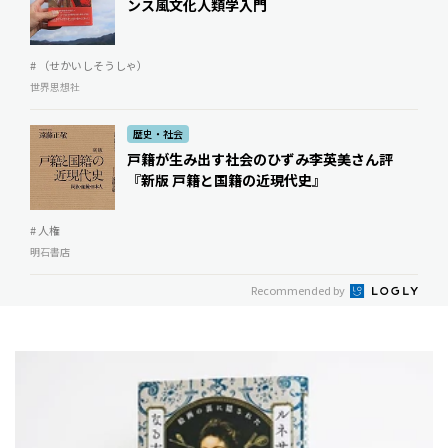
ンス風文化人類学入門
# （せかいしそうしゃ）
世界思想社
歴史・社会
戸籍が生み出す社会のひずみ――李英美さん評
『新版 戸籍と国籍の近現代史』
# 人権
明石書店
Recommended by