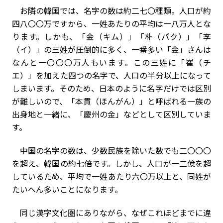
お隣の韓国では、名字の数は約二七〇種類。人口が約
四八〇〇万ですから、一姓あたりの平均は一八万人とな
ります。しかも、「金（キム）」「朴（パク）」「李
（イ）」の三姓が圧倒的に多く、一番多い「金」さんは
なんと一〇〇〇万人もいます。この三姓に「崔（チ
エ）」を加えた四つの名字で、人口の半分以上になって
しまいます。そのため、日本のように名字だけでは区別
が難しいので、「本貫（ほんがん）」と呼ばれる一族の
出身地と一緒に、「慶州の金」などとして区別していま
す。
中国の名字の数は、少数民族を除いた数でも二〇〇〇
を超え、韓国の約七倍です。しかし、人口が一二億を超
しているため、平均で一姓あたり六〇万以上と、同姓が
たいへん多いことになります。
同じ漢字文化圏にありながら、なぜこれほどまでに違