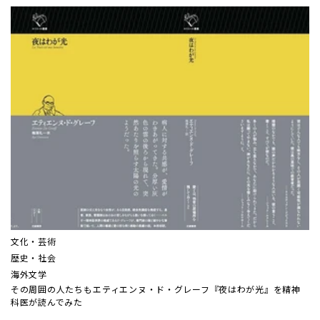
文化・芸術
歴史・社会
海外文学
その周囲の人たちも――エティエンヌ・ド・グレーフ『夜はわが光』を精神
科医が読んでみた