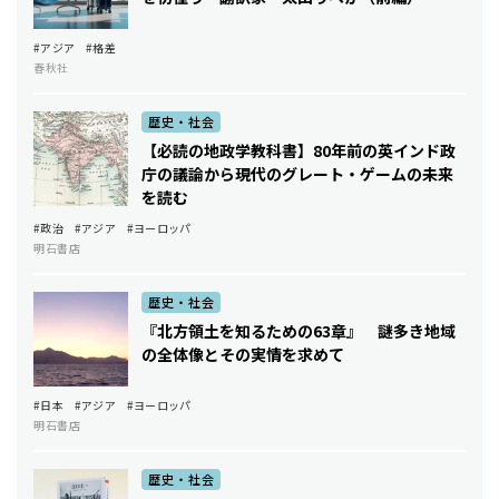
#アジア
#格差
春秋社
歴史・社会
【必読の地政学教科書】80年前の英インド政
庁の議論から現代のグレート・ゲームの未来
を読む
#政治
#アジア
#ヨーロッパ
明石書店
歴史・社会
『北方領土を知るための63章』 謎多き地域
の全体像とその実情を求めて
#日本
#アジア
#ヨーロッパ
明石書店
歴史・社会