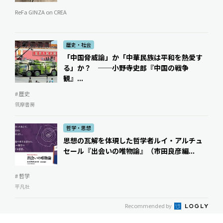
ReFa GINZA on CREA
歴史・社会
「中国脅威論」か「中華民族は平和を熱愛す
る」か？ ──小野寺史郎『中国の戦争
観』...
# 歴史
筑摩書房
哲学・思想
思想の瓦解を体現した哲学者――ルイ・アルチュ
セール『出会いの唯物論』（市田良彦編...
# 哲学
平凡社
Recommended by