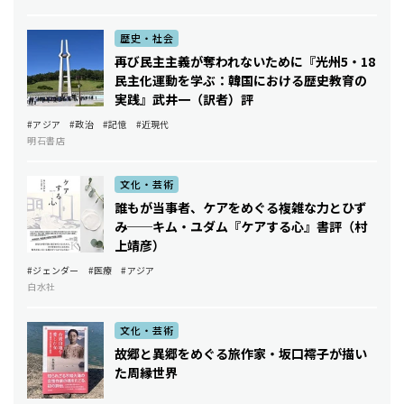
歴史・社会
再び民主主義が奪われないために――『光州5・18
民主化運動を学ぶ：韓国における歴史教育の
実践』武井一（訳者）評
#アジア
#政治
#記憶
#近現代
明石書店
文化・芸術
誰もが当事者、ケアをめぐる複雑な力とひず
み──キム・ユダム『ケアする心』書評（村
上靖彦）
#ジェンダー
#医療
#アジア
白水社
文化・芸術
故郷と異郷をめぐる旅――作家・坂口䙥子が描い
た周縁世界