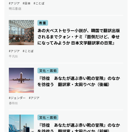
#アジア
#日本
#ことば
明石書店
教養
あの大ベストセラー小説が、韓国で翻訳出版
されるまで――クォン・ナミ『面倒だけど、幸せ
になってみようか 日本文学翻訳家の日常』
#アジア
#ことば
平凡社
文化・芸術
『彷徨 あなたが選ぶ赤い靴の冒険』のなか
を彷徨う 翻訳家・太田りべか（後編）
#ジェンダー
#アジア
春秋社
文化・芸術
『彷徨 あなたが選ぶ赤い靴の冒険』のなか
を彷徨う 翻訳家・太田りべか（前編）