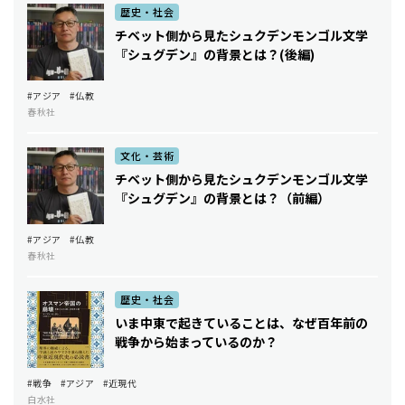
歴史・社会
チベット側から見たシュクデン――モンゴル文学
『シュグデン』の背景とは？(後編)
#アジア
#仏教
春秋社
文化・芸術
チベット側から見たシュクデン――モンゴル文学
『シュグデン』の背景とは？（前編）
#アジア
#仏教
春秋社
歴史・社会
いま中東で起きていることは、なぜ百年前の
戦争から始まっているのか？
#戦争
#アジア
#近現代
白水社