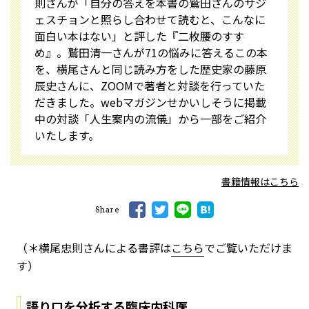
則さんが「自分の答えを本書の鷲田さんのサジ
ェスチョンと照らし合わせて読むと、こんなに
面白い本はない」と評した『二枚腰のすす
め』。鷲田清一さんが71の悩みに答えるこの本
を、横尾さんと同じ読み方をした歴史家の藤原
辰史さんに、ZOOMで著者と対談を行っていた
だきました。webマガジンせかいしそうに掲載
中の対談「人生案内の流儀」から一部をご紹介
いたします。
書籍情報はこちら
Share
（＊横尾忠則さんによる書評は
こちら
でご覧いただけま
す）
語り口を分析する臨床内科医