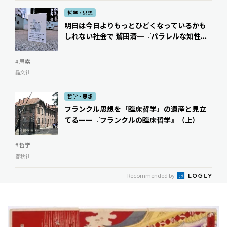
哲学・思想
明日は今日よりもっとひどくなっているかも
しれない社会で 鷲田清一『パラレルな知性...
# 思索
晶文社
哲学・思想
フランクル思想を「臨床哲学」の遺産と見立
てるーー『フランクルの臨床哲学』（上）
# 哲学
春秋社
Recommended by