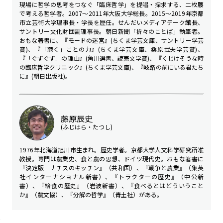
現場に哲学の思考をつなぐ「臨床哲学」を提唱・探求する、二枚腰
で考える哲学者。2007～2011年大阪大学総長。2015～2019年京都
市立芸術大学理事長・学長を歴任。せんだいメディアテーク館長、
サントリー文化財団副理事長。朝日新聞「折々のことば」執筆者。
おもな著書に、『モードの迷宮』(ちくま学芸文庫、サントリー学芸
賞)、『「聴く」ことの力』(ちくま学芸文庫、桑原武夫学芸賞)、
『「ぐずぐず」の理由』(角川選書、読売文学賞)、『くじけそうな時
の臨床哲学クリニック』(ちくま学芸文庫)、『岐路の前にいる君たち
に』(朝日出版社)。
藤原辰史
(ふじはら・たつし)
1976年北海道旭川市生まれ。歴史学者。京都大学人文科学研究所准
教授。専門は農業史、食と農の思想、ドイツ現代史。おもな著書に
『決定版 ナチスのキッチン』（共和国）、『戦争と農業』（集英
社インターナショナル新書）、『トラクターの歴史』（中公新
書）、『給食の歴史』（岩波新書）、『食べるとはどういうこと
か』（農文協）、『分解の哲学』（青土社）がある。