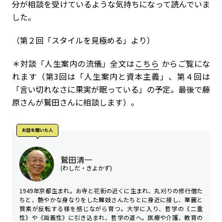
分が相談を受けているような気持ちになって読んでいま
した。
（第２回「スタイルを見極める」より）
＊対談「人生案内の流儀」全文は
こちら
からご覧にな
れます（第3回は「人生案内と資本主義」、第４回は
「言い切れなさに果実が眠っている」の予定。最後で藤
原さんが鷲田さんに相談します）。
お話を聞いた⼈
鷲田清一
(わしだ・きよかず)
1949年京都生まれ。お寺と花街の近くに生まれ、丸刈りの修行僧た
ちと、艶やかな身なりをした舞妓さんたちとに身近に接し、華麗と
質素が反転する様を感じながら育つ。大学に入り、哲学の《二重
性》や《両義性》に引き込まれ、哲学の道へ。医療や介護、教育の