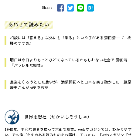
Share
あわせて読みたい
相談には「答える」以外にも「乗る」という手がある――鷲田清一『二枚
腰のすすめ』
明日は今日よりもっとひどくなっているかもしれない社会で 鷲田清一
『パラレルな知性』
農業を守ろうとした農学が、満蒙開拓へと日本を突き動かした 藤原
辰史さんが歴史を検証
世界思想社（せかいしそうしゃ）
1948年、平和な世界を願って京都で創業。webマガジンでは、わかりやす
い、でも歯ごたえのある読みものをお届けしています。【webマガジン「せ