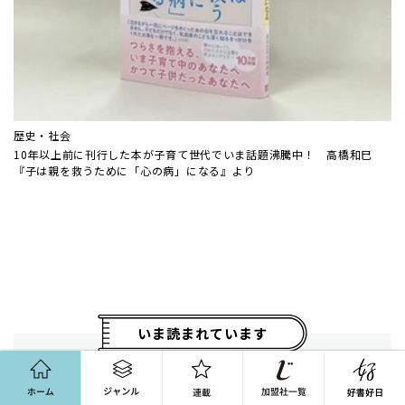
歴史・社会
10年以上前に刊行した本が子育て世代でいま話題沸騰中！ 高橋和巳
『子は親を救うために「心の病」になる』より
いま読まれています
ホーム
ジャンル
連載
「原爆歌人」正田篠枝は、なぜ命をかけて歌集を世に
出したのか——『復刻版 耳鳴り』...