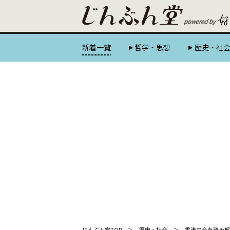
新着一覧
哲学・思想
歴史・社
じんぶん堂TOP
歴史・社会
香港の今を読み解