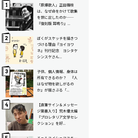
「原爆歌人」正田篠枝
は、なぜ命をかけて歌集
を世に出したのか——
『復刻版 耳鳴り』...
ぼくがスケッチを描きつ
づける理由――『ヨイヨワ
ネ』刊行記念 ヨシタケ
シンスケさん...
子供、個人情報、身体は
所有できるのか？ 『人
はなぜ物を欲しがるの
か』が揺さぶる「...
【直筆サイン＆メッセー
ジ葉書入り】荒木優太編
『プロレタリア文学セレ
クション』を好...
チェルヌイシェフスキー