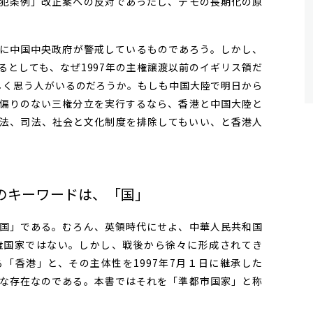
犯条例」改正案への反対であったし、デモの長期化の原
に中国中央政府が警戒しているものであろう。しかし、
るとしても、なぜ1997年の主権譲渡以前のイギリス領だ
かしく思う人がいるのだろうか。もしも中国大陸で明日から
偏りのない三権分立を実行するなら、香港と中国大陸と
法、司法、社会と文化制度を排除してもいい、と香港人
のキーワードは、「国」
国」である。むろん、英領時代にせよ、中華人民共和国
権国家ではない。しかし、戦後から徐々に形成されてき
「香港」と、その主体性を1997年7月１日に継承した
な存在なのである。本書ではそれを「準都市国家」と称