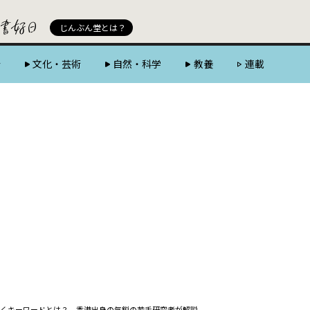
じんぶん堂 powered by 好書好日
じんぶん堂とは？
会
文化・芸術
自然・科学
教養
連載
くキーワードとは？ 香港出身の気鋭の若手研究者が解説