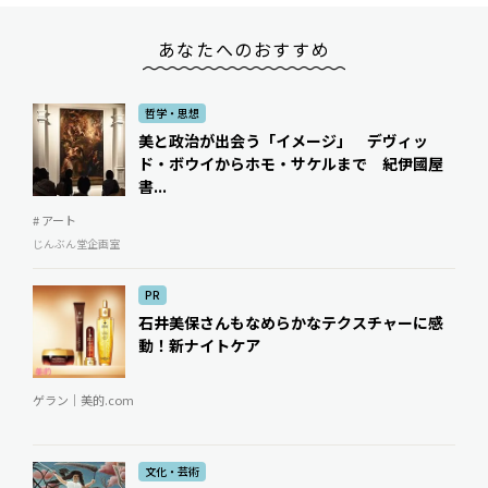
あなたへのおすすめ
哲学・思想
美と政治が出会う「イメージ」 デヴィッ
ド・ボウイからホモ・サケルまで 紀伊國屋
書...
# アート
じんぶん堂企画室
PR
石井美保さんもなめらかなテクスチャーに感
動！新ナイトケア
ゲラン｜美的.com
文化・芸術