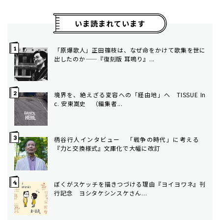
いま読まれています
「原爆歌人」正田篠枝は、なぜ命をかけて歌集を世に
出したのか——『復刻版 耳鳴り』...
境界を、絶えざる変容への「経由地」へ TISSUE In
c. 安東嵩史 （編集者...
柄谷行人インタビュー 「戦争の時代」に考える
『力と交換様式』文庫化で大幅に改訂
ぼくがスケッチを描きつづける理由――『ヨイヨワネ』刊
行記念 ヨシタケシンスケさん...