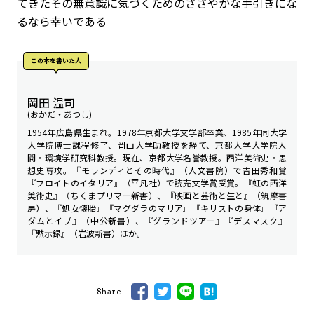
てきたその無意識に気づくためのささやかな手引きにな
るなら幸いである
この本を書いた人
岡田 温司
(おかだ・あつし)
1954年広島県生まれ。1978年京都大学文学部卒業、1985年同大学
大学院博士課程修了、岡山大学助教授を経て、京都大学大学院人
間・環境学研究科教授。現在、京都大学名誉教授。西洋美術史・思
想史専攻。『モランディとその時代』（人文書院）で吉田秀和賞
『フロイトのイタリア』（平凡社）で読売文学賞受賞。『虹の西洋
美術史』（ちくまプリマー新書）、『映画と芸術と生と』（筑摩書
房）、『処女懐胎』『マグダラのマリア』『キリストの身体』『ア
ダムとイブ』（中公新書）、『グランドツアー』『デスマスク』
『黙示録』（岩波新書）ほか。
Share