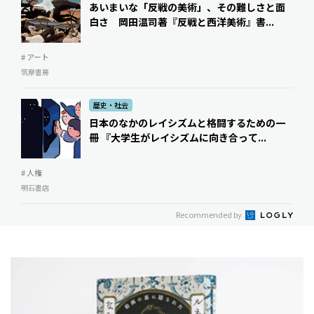
あいまいな「反戦の美術」、その難しさと面
白さ ――岡田温司著『反戦と西洋美術』書...
# アート
筑摩書房
歴史・社会
日本のなかのレイシズムと格闘するための一
冊 ――『大学生がレイシズムに向き合って...
# 人権
明石書店
Recommended by