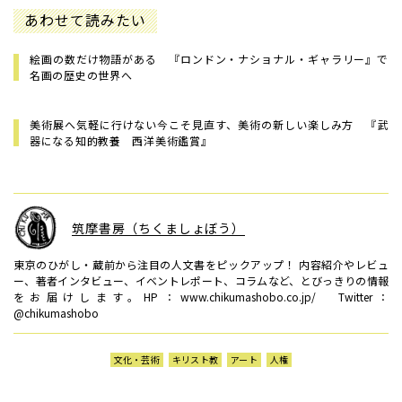
あわせて読みたい
絵画の数だけ物語がある 『ロンドン・ナショナル・ギャラリー』で
名画の歴史の世界へ
美術展へ気軽に行けない今こそ見直す、美術の新しい楽しみ方 『武
器になる知的教養 西洋美術鑑賞』
筑摩書房（ちくましょぼう）
東京のひがし・蔵前から注目の人文書をピックアップ！ 内容紹介やレビュ
ー、著者インタビュー、イベントレポート、コラムなど、とびっきりの情報
をお届けします。HP：www.chikumashobo.co.jp/ Twitter：
@chikumashobo
文化・芸術
キリスト教
アート
人権