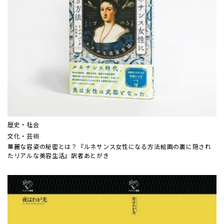
歴史・社会
文化・芸術
華麗な容姿の秘密とは？『ルネサンス女性になる方法――絵画の裏に隠され
たリアルな美容生活』訳者あとがき