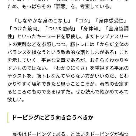
ため、もっぱらその「罪悪」を、考察している。
「しなやかな身のこなし」「コツ」「身体感受性」
「つけた筋肉」「ついた筋肉」「身体知」「全身協調
性」といったキーワードを駆使し、またトップアスリー
トの実践などを参照しつつ、筋トレには「からだ全体の
バランスを損なうという致命的な落とし穴がある」こと
を示していく。平易な文章であるが、おそらくわかりや
すいものではない。「わかりにくさ」を重視する平尾の
テクストを、筋トレなんてやらない方がいいのだ、とわ
かりやすく理解できたと思うことこそが、著者の否定す
るところのものであるはずだ。ぜひ読んで確かめてみて
欲しい。
ドーピングにどう向
き合うべきか
最後はドーピングである。とはいえドーピングが禍つ