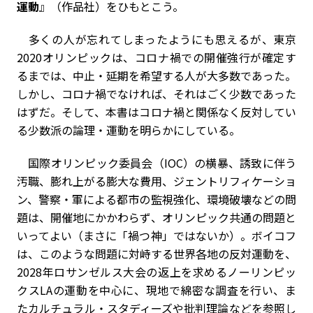
運動
』（作品社）をひもとこう。
多くの人が忘れてしまったようにも思えるが、東京
2020オリンピックは、コロナ禍での開催強行が確定す
るまでは、中止・延期を希望する人が大多数であった。
しかし、コロナ禍でなければ、それはごく少数であった
はずだ。そして、本書はコロナ禍と関係なく反対してい
る少数派の論理・運動を明らかにしている。
国際オリンピック委員会（IOC）の横暴、誘致に伴う
汚職、膨れ上がる膨大な費用、ジェントリフィケーショ
ン、警察・軍による都市の監視強化、環境破壊などの問
題は、開催地にかかわらず、オリンピック共通の問題と
いってよい（まさに「禍つ神」ではないか）。ボイコフ
は、このような問題に対峙する世界各地の反対運動を、
2028年ロサンゼルス大会の返上を求めるノーリンピッ
クスLAの運動を中心に、現地で綿密な調査を行い、ま
たカルチュラル・スタディーズや批判理論などを参照し