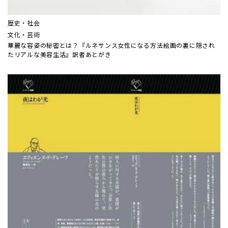
歴史・社会
文化・芸術
華麗な容姿の秘密とは？『ルネサンス女性になる方法――絵画の裏に隠され
たリアルな美容生活』訳者あとがき