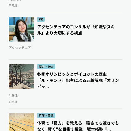
平凡社
PR
アクセンチュアのコンサルが「知識やスキ
ル」より大切にする視点
アクセンチュア
歴史・社会
冬季オリンピックとボイコットの歴史
「ル・モンド」記者による五輪解説『オリン
ピッ...
# 身体
白水社
哲学・思想
体育で「寝方」を教える 強さでも速さでも
なく"賢く"を目指す授業 ――坂本拓弥『...