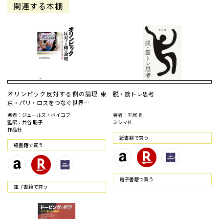
関連する本棚
オリンピック反対する側の論理 東
脱・筋トレ思考
京・パリ・ロスをつなぐ世界…
著者：ジュールズ・ボイコフ
著者：平尾 剛
監訳：井谷 聡子
ミシマ社
作品社
紙書籍で買う
紙書籍で買う
電⼦書籍で買う
電⼦書籍で買う