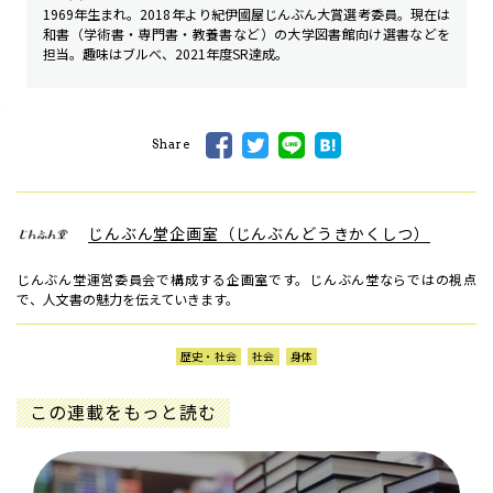
1969年生まれ。2018年より紀伊國屋じんぶん大賞選考委員。現在は
和書（学術書・専門書・教養書など）の大学図書館向け選書などを
担当。趣味はブルべ、2021年度SR達成。
Share
じんぶん堂企画室（じんぶんどうきかくしつ）
じんぶん堂運営委員会で構成する企画室です。じんぶん堂ならではの視点
で、人文書の魅力を伝えていきます。
歴史・社会
社会
身体
この連載をもっと読む