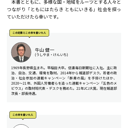
本書とともに、多様な国・地域をルーツとする人々と
つながり「ともにはたらき ともにいきる」社会を探っ
ていただけたら幸いです。
この記事とこの本を書いた人
牛山 健一
(うしやま・けんいち)
1969年長野県生まれ。早稲田大卒。信濃毎日新聞社に入社。主に政
治、自治、交通、環境を取材。2014年から報道部デスク。若者の政
治・社会参加の連載キャンペーン「群青の風」を手掛けたほか、
2020～21年、外国人労働者らを追った連載キャンペーン「五色のメ
ビウス」の取材班代表・デスクを務めた。21年JCJ大賞。現在報道部
次長・部長待遇。
この本を書いた人