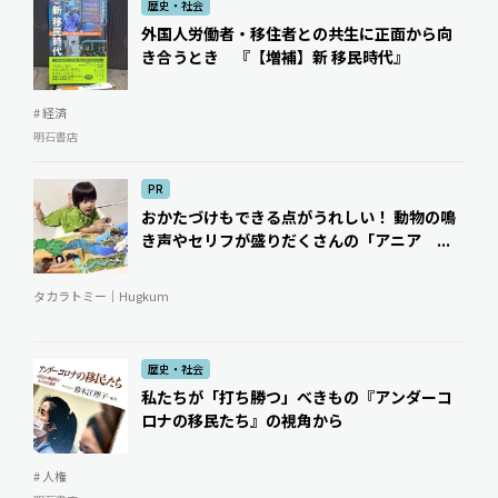
歴史・社会
外国人労働者・移住者との共生に正面から向
き合うとき 『【増補】新 移民時代』
# 経済
明石書店
PR
おかたづけもできる点がうれしい！ 動物の鳴
き声やセリフが盛りだくさんの「アニア ...
タカラトミー｜Hugkum
歴史・社会
私たちが「打ち勝つ」べきもの――『アンダーコ
ロナの移民たち』の視角から
# 人権