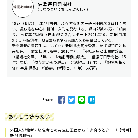
信濃毎日新聞社
(しなのまいにちしんぶんしゃ)
1873（明治6）年7月創刊。現存する国内一般日刊紙で3番目に古
い。長野県を中心に朝刊、夕刊を発行する。県内部数42万2千部余
り、占有率73.9%（日本ABC協会レポート2021年10月新聞市郡
別）。桐生悠々、風見章ら著名な言論人を多数輩出している。
新聞連載の書籍化は、いずれも新聞協会賞を受賞した『認知症と長
寿社会』（講談社現代新書、2010年）、『不妊治療と出生前診断』
（講談社文庫、15年）、『検証 御嶽山噴火』（信濃毎日新聞社、15
年）など。『依存症からの脱出』（海鳴社、18年）、『記憶を拓く
信州 半島 世界』（信濃毎日新聞社、21年）も好評。
Share
あわせて読みたい
外国人労働者・移住者との共生に正面から向き合うとき 『【増補】
新 移民時代』