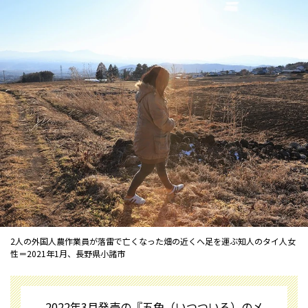
2人の外国人農作業員が落雷で亡くなった畑の近くへ足を運ぶ知人のタイ人女
性＝2021年1月、長野県小諸市
2022年3月発売の『五色（いつついろ）のメ