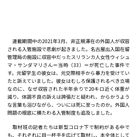
連載期間中の2021年3月、非正規滞在の外国人が収容
される入管施設で悲劇が起きました。名古屋出入国在留
管理局の施設に収容中だったスリランカ人女性ウィシュ
マ・サンダマリさん＝当時（33）＝が死亡した事件で
す。元留学生の彼女は、元交際相手から暴力を受けてい
た――と訴えていました。彼女はむしろ保護されるべき立場
なのに、なぜ収容された半年余りで20キロ近く体重が
減り、体調不良の訴えは誇張だと疑われ、からかうよう
な言葉も浴びながら、ついには死に至ったのか。外国人
問題の根底に横たわる入管制度も追及しました。
取材班の記者たちは新型コロナ下で制約がある中で
も、それぞれに目一杯手を広げて取材し、本全体として