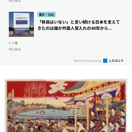
明石書店
歴史・社会
「移民はいない」と言い続ける日本を支えて
きたのは誰か――外国人受入れの40年から...
# 人権
明石書店
Recommended by