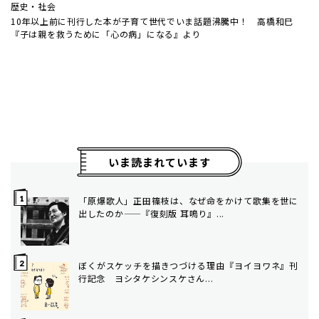
歴史・社会
10年以上前に刊行した本が子育て世代でいま話題沸騰中！ 高橋和巳
『子は親を救うために「心の病」になる』より
いま読まれています
「原爆歌人」正田篠枝は、なぜ命をかけて歌集を世に
出したのか——『復刻版 耳鳴り』...
ぼくがスケッチを描きつづける理由――『ヨイヨワネ』刊
行記念 ヨシタケシンスケさん...