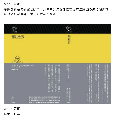
文化・芸術
華麗な容姿の秘密とは？『ルネサンス女性になる方法――絵画の裏に隠され
たリアルな美容生活』訳者あとがき
文化・芸術
歴史・社会