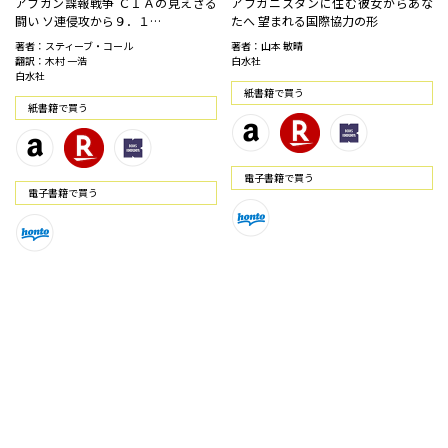
アフガン諜報戦争 ＣＩＡの見えざる
アフガニスタンに住む彼女からあな
闘い ソ連侵攻から９．１…
たへ 望まれる国際協力の形
著者：スティーブ・コール
著者：山本 敏晴
翻訳：木村 一浩
白水社
白水社
紙書籍で買う
紙書籍で買う
電⼦書籍で買う
電⼦書籍で買う