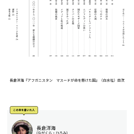
長倉洋海『アフガニスタン マスードが命を懸けた国』（白水社）目次
この本を書いた人
長倉洋海
(ながくら・ひろみ)