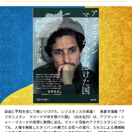
自由と平和を信じて戦いつづけた、レジスタンスの英雄！ 長倉洋海著『ア
フガニスタン マスードが命を懸けた国』（白水社刊）は、アフマッド・シ
ャー・マスードの思想と素顔に迫る。マスード没後のアフガニスタンについ
ても、人権を無視したタリバンの暴力と女性への蛮行、ＳＮＳによる情報戦