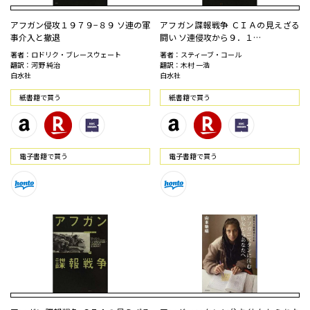
アフガン侵攻１９７９−８９ ソ連の軍
アフガン諜報戦争 ＣＩＡの見えざる
事介入と撤退
闘い ソ連侵攻から９．１…
著者：ロドリク・ブレースウェート
著者：スティーブ・コール
翻訳：河野 純治
翻訳：木村 一浩
白水社
白水社
紙書籍で買う
紙書籍で買う
電⼦書籍で買う
電⼦書籍で買う