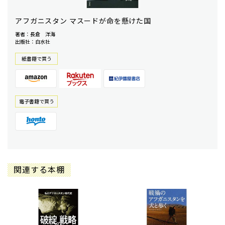
アフガニスタン マスードが命を懸けた国
著者：長倉 洋海
出版社：白水社
紙書籍で買う
電⼦書籍で買う
関連する本棚