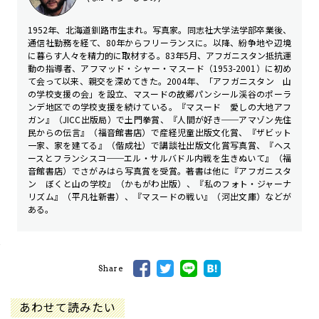
1952年、北海道釧路市生まれ。写真家。同志社大学法学部卒業後、
通信社勤務を経て、80年からフリーランスに。以降、紛争地や辺境
に暮らす人々を精力的に取材する。83年5月、アフガニスタン抵抗運
動の指導者、アフマッド・シャー・マスード（1953-2001）に初め
て会って以来、親交を深めてきた。2004年、「アフガニスタン 山
の学校支援の会」を設立、マスードの故郷パンシール渓谷のポーラ
ンデ地区での学校支援を続けている。『マスード 愛しの大地アフ
ガン』（JICC出版局）で土門拳賞、『人間が好き──アマゾン先住
民からの伝言』（福音館書店）で産経児童出版文化賞、『ザビット
一家、家を建てる』（偕成社）で講談社出版文化賞写真賞、『ヘス
ースとフランシスコ──エル・サルバドル内戦を生きぬいて』（福
音館書店）でさがみはら写真賞を受賞。著書は他に『アフガニスタ
ン ぼくと山の学校』（かもがわ出版）、『私のフォト・ジャーナ
リズム』（平凡社新書）、『マスードの戦い』（河出文庫）などが
ある。
Share
あわせて読みたい