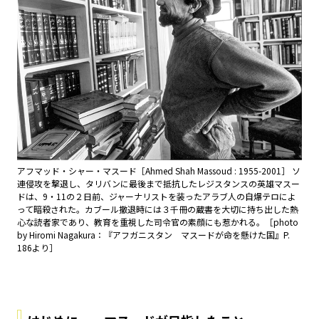
アフマッド・シャー・マスード［Ahmed Shah Massoud : 1955-2001］ ソ
連侵攻を撃退し、タリバンに最後まで抵抗したレジスタンスの英雄マスー
ドは、9・11の２日前、ジャーナリストを装ったアラブ人の自爆テロによ
って暗殺された。カブール撤退時には３千冊の蔵書を大切に持ち出した熱
心な読者家であり、教育を重視した司令官の素顔にも惹かれる。［photo
by Hiromi Nagakura：『アフガニスタン マスードが命を懸けた国』P.
186より］