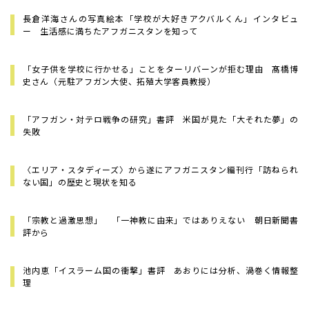
長倉洋海さんの写真絵本「学校が大好きアクバルくん」インタビュ
ー 生活感に満ちたアフガニスタンを知って
「女子供を学校に行かせる」ことをターリバーンが拒む理由 髙橋博
史さん（元駐アフガン大使、拓殖大学客員教授）
「アフガン・対テロ戦争の研究」書評 米国が見た「大それた夢」の
失敗
〈エリア・スタディーズ〉から遂にアフガニスタン編刊行――「訪ねられ
ない国」の歴史と現状を知る
「宗教と過激思想」 「一神教に由来」ではありえない 朝日新聞書
評から
池内恵「イスラーム国の衝撃」書評 あおりには分析、渦巻く情報整
理