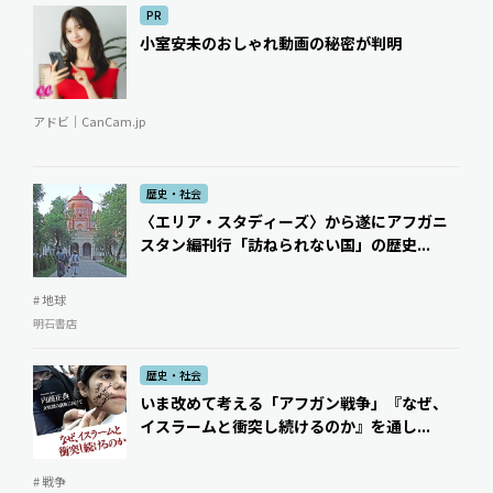
PR
小室安未のおしゃれ動画の秘密が判明
アドビ｜CanCam.jp
歴史・社会
〈エリア・スタディーズ〉から遂にアフガニ
スタン編刊行――「訪ねられない国」の歴史...
# 地球
明石書店
歴史・社会
いま改めて考える「アフガン戦争」――『なぜ、
イスラームと衝突し続けるのか』を通し...
# 戦争