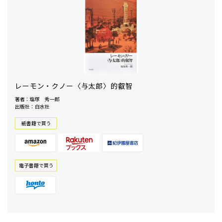
レーモン・クノー〈与太郎〉的叡智
著者：塩塚 秀一郎
出版社：白水社
紙書籍で買う
電⼦書籍で買う