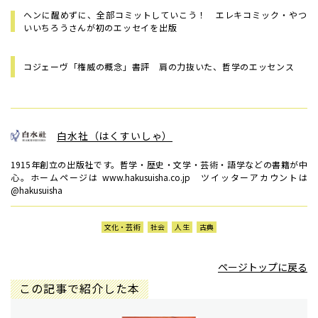
ヘンに醒めずに、全部コミットしていこう！ エレキコミック・やつ
いいちろうさんが初のエッセイを出版
コジェーヴ「権威の概念」書評 肩の力抜いた、哲学のエッセンス
白水社（はくすいしゃ）
1915年創立の出版社です。哲学・歴史・文学・芸術・語学などの書籍が中
心。ホームページは www.hakusuisha.co.jp ツイッターアカウントは
@hakusuisha
文化・芸術
社会
人生
古典
ページトップに戻る
この記事で紹介した本