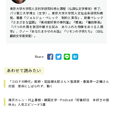
東京大学大学院人文科学研究科修士課程（仏語仏文学専攻）修了、
パリ第三大学博士（文学）。東京大学大学院人文社会系研究科教
授。著書『ジョルジュ・ペレック 制約と実存』、訳書ペレック
『さまざまな空間』『美術愛好家の陳列室』『煙滅』『傭兵隊長』
『パリの片隅を実況中継する試み ありふれた物事をめぐる人類
学』、クノー『あなたまかせのお話』『リモンの子供たち』（日仏
翻訳文学賞受賞）。
Share
あわせて読みたい
「コロナの時代」医師・岩田健太郎さん×落語家・春風亭一之輔さん
対談 使命にしばられず、動く
滝沢カレン・村上春樹・韓国文学…Podcast「好書好日 本好きの昼
休み」人気エピソード5選