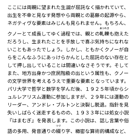
ここには両親に望まれた生誕が屈託なく描かれていて、
出生を不幸と見なす発想やら両親との葛藤の起源やら、
ネガティヴな要素はみじんも見られません。もちろん、
あつれき
クノーとて成長してゆく過程では、親との
軋轢
も抱えた
だろうし、生まれたことを手放しで喜ぶ気持ちになれな
いこともあったでしょう。しかし、ともかくクノーが自
らをこんなふうにあっけらかんとした屈託のない存在と
して押し出していることは間違いなさそうです。そして
また、地方出身かつ庶民階級の出という属性も、クノー
の文学世界を考えるうえで重要な要素となっています。
パリ大学で哲学と数学を学んだ後、１９２５年頃からシ
ュルレアリスム運動に参加しますが、２９年には運動の
リーダー、アンドレ・ブルトンと決裂し脱退。指針を見
失いしばらく迷走するものの、１９３３年には処女小説
『はまむぎ』を発表します。この小説は、話し言葉や俗
つづ
語の多用、発音通りの
綴
り字、緻密な算術的構成など、