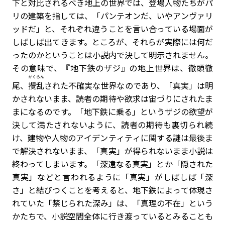
下と対比されるべき地上の世界では、登場人物たちがパ
リの建築を指しては、「パンテオンだ、いやアンヴァリ
ッドだ」と、それぞれ違うことを言い合っている場面が
しばしば出てきます。ところが、それらが実際には何だ
ったのかということは小説内で決して明示されません。
その意味で、『地下鉄のザジ』の地上世界は、徹頭徹
かくらん
尾、
攪乱
された不確実な世界なのであり、「真実」は明
かされないまま、読者の期待や欲求は宙づりにされたま
まになるのです。「地下鉄に乗る」というザジの欲望が
決して満たされないように、読者の期待も裏切られ続
け、建物や人物のアイデンティティに関する謎は最後ま
で解決されないまま、「真実」が得られないまま小説は
終わってしまいます。「深遠なる真実」とか「隠された
真実」などと言われるように「真実」がしばしば「深
さ」と結びつくことを考えると、地下鉄によって体現さ
れていた「禁じられた深み」は、「真理の不在」という
かたちで、小説空間全体に行き渡っているとみることも