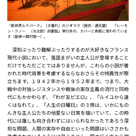
「新世界ルナパーク」［夕暮れ］のジオラマ（提供：通天閣） 『レーモ
ン・クノー 〈与太郎〉的叡智』単行本の、カバーと表紙に使われていま
す（装幀＝間村俊一）。
深刻ぶったり難解ぶったりするのが大好きなフランス
現代小説において、落語まがいの主人公が登場すること
だけでもただごとではありませんが、これらの小説が書
かれた時代背景を考慮するならなおさらその特異性が際
立ちます。１９４２年から１９５２年まで、つまり、大
戦中の対独レジスタンスや戦後の実存主義の流行と同時
代にもかかわらず、『わが友ピエロ』、『ルイユから遠
くはなれて』、『人生の日曜日』の３冊は、いかにもの
んきな主人公たちの他愛ない日常を描いていて、この時
代には誰しも向き合わずにはいられなかったであろう深
刻な問題、人間の実存や自由といった問題はいささかも