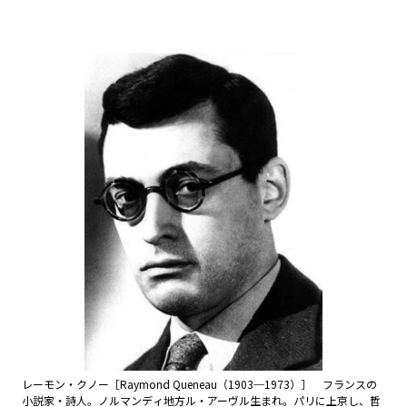
レーモン・クノー［Raymond Queneau（1903─1973）］ フランスの
小説家・詩人。ノルマンディ地方ル・アーヴル生まれ。パリに上京し、哲