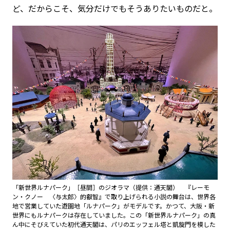
ど、だからこそ、気分だけでもそうありたいものだと。
「新世界ルナパーク」［昼間］のジオラマ（提供：通天閣） 『レーモ
ン・クノー 〈与太郎〉的叡智』で取り上げられる小説の舞台は、世界各
地で営業していた遊園地「ルナパーク」がモデルです。かつて、大阪・新
世界にもルナパークは存在していました。この「新世界ルナパーク」の真
ん中にそびえていた初代通天閣は、パリのエッフェル塔と凱旋門を模した