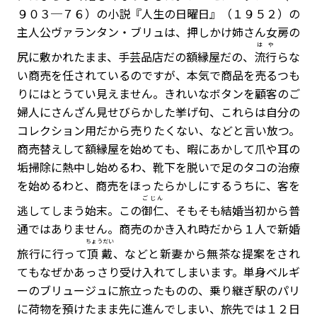
９０３─７６）の小説『人生の日曜日』（１９５２）の
主人公ヴァランタン・ブリュは、押しかけ姉さん女房の
はや
尻に敷かれたまま、手芸品店だの額縁屋だの、
流行
らな
い商売を任されているのですが、本気で商品を売るつも
りにはとうてい見えません。きれいなボタンを顧客のご
婦人にさんざん見せびらかした挙げ句、これらは自分の
コレクション用だから売りたくない、などと言い放つ。
商売替えして額縁屋を始めても、暇にあかして爪や耳の
垢掃除に熱中し始めるわ、靴下を脱いで足のタコの治療
を始めるわと、商売をほったらかしにするうちに、客を
ごじん
逃してしまう始末。この
御仁
、そもそも結婚当初から普
通ではありません。商売のかき入れ時だから１人で新婚
ちょうだい
旅行に行って
頂戴
、などと新妻から無茶な提案をされ
てもなぜかあっさり受け入れてしまいます。単身ベルギ
ーのブリュージュに旅立ったものの、乗り継ぎ駅のパリ
に荷物を預けたまま先に進んでしまい、旅先では１２日