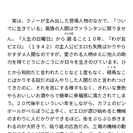
実は、クノーが生み出した登場人物のなかで、「つい
でに生きている」風情の人間はヴァランタンに限りませ
さかのぼ
ん。『人生の日曜日』から
遡
ること１０年、『わが友
ピエロ』（１９４２）の主人公ピエロも失敗ばかりやら
かすダメ人間なのですが、愛される人柄ゆえに他人の助
力を得てどうにかこうにか日々を生きのびています。ひ
とんま
とから知的だと言われたことなど１度もなく、
頓馬
なこ
とばかりする奴だのぼんやりした人間だのと言われつけ
てきたのに、それを苦にする様子もなく、きれいな景色
やらおいしいお酒やらで簡単に幸福感に満たされてしま
う。２０代後半といういい年をしながら、カフェのピン
ボールがべらぼうに上手く、ピエロが遊び始めると機械
のまわりに人だかりができるほど。街をぶらぶら歩きま
わるのが大好きで、貼り紙の広告だの、工場の機械の動