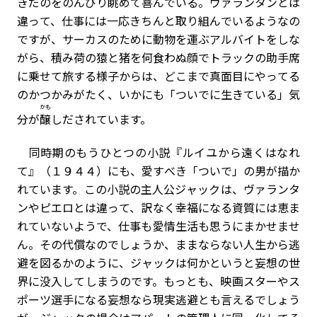
きだのをのんびり眺めて喜んでいる。ヴァランタンとは
違って、仕事には一応きちんと取り組んでいるようなの
ですが、サーカスのために動物を運ぶアルバイトをしな
がら、積み荷の猿と猪を何食わぬ顔でトラックの助手席
に乗せて旅する様子からは、どこまで真面目にやってる
のかつかみがたく、いかにも「ついでに生きている」気
かも
分が
醸
しだされています。
同時期のもうひとつの小説『ルイユから遠くはなれ
て』（１９４４）にも、愛すべき「ついで」の男が描か
れています。この小説の主人公ジャックは、ヴァランタ
ンやピエロとは違って、訳なく幸福になる資質には恵ま
れていないようで、仕事も愛情生活も思うにまかせませ
ん。その代償なのでしょうか、ままならない人生から逃
避を図るかのように、ジャックは何かというと妄想の世
界に没入してしまうのです。もっとも、映画スターやス
ポーツ選手になる妄想なら現実逃避とも言えるでしょう