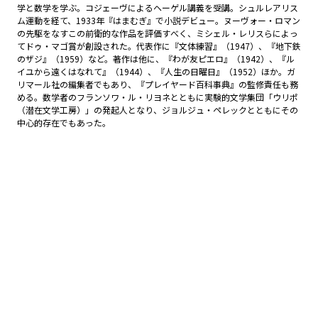
学と数学を学ぶ。コジェーヴによるヘーゲル講義を受講。シュルレアリス
ム運動を経て、1933年『はまむぎ』で小説デビュー。ヌーヴォー・ロマン
の先駆をなすこの前衛的な作品を評価すべく、ミシェル・レリスらによっ
てドゥ・マゴ賞が創設された。代表作に『文体練習』（1947）、『地下鉄
のザジ』（1959）など。著作は他に、『わが友ピエロ』（1942）、『ル
イユから遠くはなれて』（1944）、『人生の日曜日』（1952）ほか。ガ
リマール社の編集者でもあり、『プレイヤード百科事典』の監修責任も務
める。数学者のフランソワ・ル・リヨネとともに実験的文学集団「ウリポ
（潜在文学工房）」の発起人となり、ジョルジュ・ペレックとともにその
中心的存在でもあった。