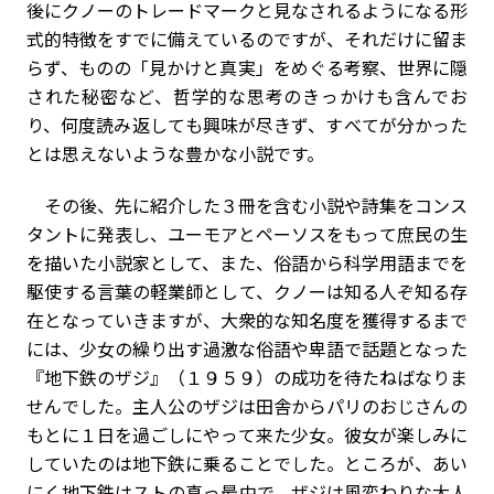
後にクノーのトレードマークと見なされるようになる形
式的特徴をすでに備えているのですが、それだけに留ま
らず、ものの「見かけと真実」をめぐる考察、世界に隠
された秘密など、哲学的な思考のきっかけも含んでお
り、何度読み返しても興味が尽きず、すべてが分かった
とは思えないような豊かな小説です。
その後、先に紹介した３冊を含む小説や詩集をコンス
タントに発表し、ユーモアとペーソスをもって庶民の生
を描いた小説家として、また、俗語から科学用語までを
駆使する言葉の軽業師として、クノーは知る人ぞ知る存
在となっていきますが、大衆的な知名度を獲得するまで
には、少女の繰り出す過激な俗語や卑語で話題となった
『地下鉄のザジ』（１９５９）の成功を待たねばなりま
せんでした。主人公のザジは田舎からパリのおじさんの
もとに１日を過ごしにやって来た少女。彼女が楽しみに
していたのは地下鉄に乗ることでした。ところが、あい
にく地下鉄はストの真っ最中で、ザジは風変わりな大人