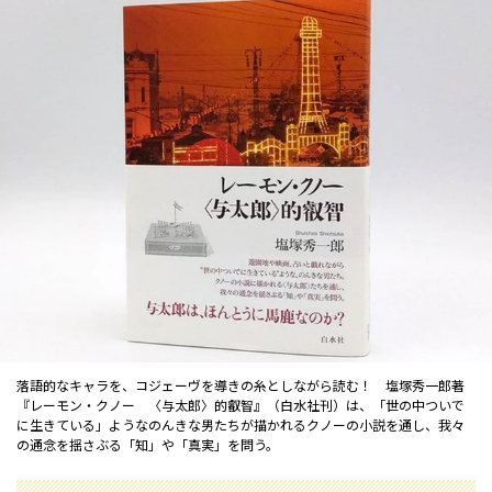
落語的なキャラを、コジェーヴを導きの糸としながら読む！ 塩塚秀一郎著
『レーモン・クノー 〈与太郎〉的叡智』（白水社刊）は、「世の中ついで
に生きている」ようなのんきな男たちが描かれるクノーの小説を通し、我々
の通念を揺さぶる「知」や「真実」を問う。