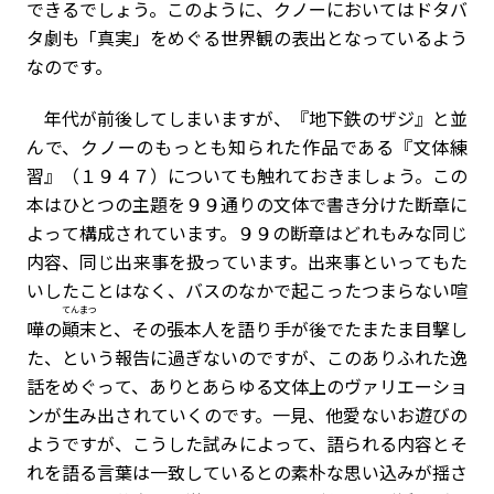
できるでしょう。このように、クノーにおいてはドタバ
タ劇も「真実」をめぐる世界観の表出となっているよう
なのです。
年代が前後してしまいますが、『地下鉄のザジ』と並
んで、クノーのもっとも知られた作品である『文体練
習』（１９４７）についても触れておきましょう。この
本はひとつの主題を９９通りの文体で書き分けた断章に
よって構成されています。９９の断章はどれもみな同じ
内容、同じ出来事を扱っています。出来事といってもた
いしたことはなく、バスのなかで起こったつまらない喧
てんまつ
嘩の
顚末
と、その張本人を語り手が後でたまたま目撃し
た、という報告に過ぎないのですが、このありふれた逸
話をめぐって、ありとあらゆる文体上のヴァリエーショ
ンが生み出されていくのです。一見、他愛ないお遊びの
ようですが、こうした試みによって、語られる内容とそ
れを語る言葉は一致しているとの素朴な思い込みが揺さ