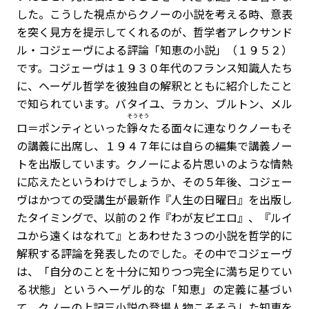
した。こうした視点からクノーの小説を考える時、意表
を突く見方を提示してくれるのが、哲学者アレクサンド
ル・コジェーヴによる評論「知恵の小説」（１９５２）
です。コジェーヴは１９３０年代のフランス知識人たち
に、ヘーゲル哲学を彼独自の解釈とともに紹介したこと
で知られています。バタイユ、ラカン、ブルトン、メル
そうそう
ロ＝ポンティといった
錚々
たる面々に連なりクノーもそ
の講義に出席し、１９４７年には自らの編集で講義ノー
トを出版しています。クノーによる片思いのような情熱
に応えたというわけでしょうか、その５年後、コジェー
ヴはかつての受講生が最新作『人生の日曜日』を出版し
たタイミングで、以前の２作『わが友ピエロ』、『ルイ
ユから遠くはなれて』とあわせた３つの小説を哲学的に
解釈する評論を発表したのでした。その中でコジェーヴ
は、「自分のことを十分に知りつつ完全に満ち足りてい
る状態」というヘーゲル的な「知恵」の定義に基づい
て、クノーの上記三小説の登場人物こそそうした知恵を