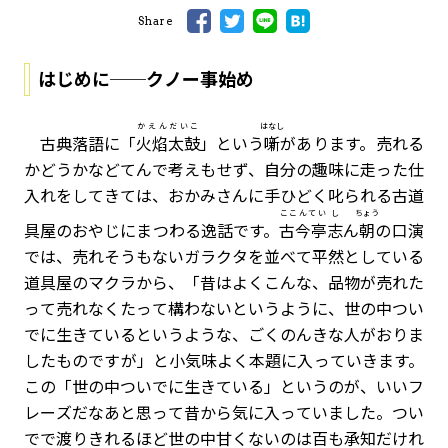
Share
はじめに──クノー事始め
かえんだいこ
はなし
古典落語に「
火焰太鼓
」という
噺
があります。売れる
かどうかなどてんで考えもせず、自分の趣味に走った仕
入れをしてきては、おかみさんに手ひどく叱られる古道
ここんてい
し
ちょう
具屋のおやじにまつわる逸話です。
古今亭
志
ん
朝
の口演
では、売れそうもないガラクタを並べて平然としている
道具屋のマクラから、「昔はよくこんな、品物が売れた
って売れなくたって構わないというように、世の中つい
でに生きているというような、ごくのんきな人がおりま
したものですが」と小気味よく本題に入っていきます。
この「世の中ついでに生きている」というのが、いいフ
レーズだなあと思って昔から気に入っていました。つい
でで渡りきれるほど世の中甘くないのは百も承知だけれ