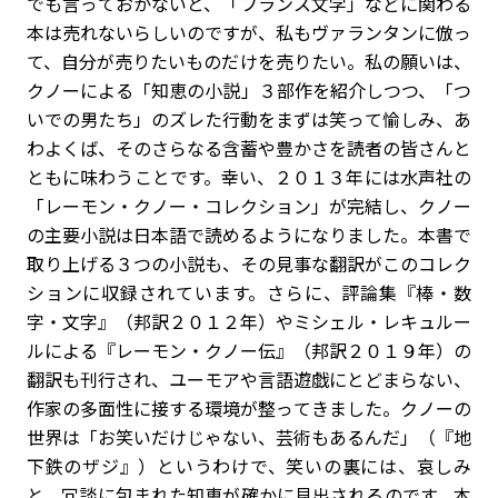
でも言っておかないと、「フランス文学」などに関わる
本は売れないらしいのですが、私もヴァランタンに倣っ
て、自分が売りたいものだけを売りたい。私の願いは、
クノーによる「知恵の小説」３部作を紹介しつつ、「つ
いでの男たち」のズレた行動をまずは笑って愉しみ、あ
わよくば、そのさらなる含蓄や豊かさを読者の皆さんと
ともに味わうことです。幸い、２０１３年には水声社の
「レーモン・クノー・コレクション」が完結し、クノー
の主要小説は日本語で読めるようになりました。本書で
取り上げる３つの小説も、その見事な翻訳がこのコレク
ションに収録されています。さらに、評論集『棒・数
字・文字』（邦訳２０１２年）やミシェル・レキュルー
ルによる『レーモン・クノー伝』（邦訳２０１９年）の
翻訳も刊行され、ユーモアや言語遊戯にとどまらない、
作家の多面性に接する環境が整ってきました。クノーの
世界は「お笑いだけじゃない、芸術もあるんだ」（『地
下鉄のザジ』）というわけで、笑いの裏には、哀しみ
と、冗談に包まれた知恵が確かに見出されるのです。本