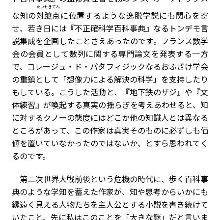
たいせきてん
な知の
対蹠点
に位置するような逸脱学説にも関心を寄
せ、若き日には『不正確科学百科事典』なるトンデモ言
説集成を企画したことさえあったのです。フランス数学
会の会員として数列に関する専門論文を発表する一方
で、コレージュ・ド・パタフィジックなるおふざけ学会
の重鎮として「想像力による解決の科学」を支持したり
もしている。こうした活動と、『地下鉄のザジ』や『文
体練習』が喚起する真実の揺らぎを考えあわせると、知
に対するクノーの態度にはどこか他の知識人とは異なる
ところがあって、この作家は真実そのものに必ずしも価
値を置いていなかったのではないか、とすら思われてく
るのです。
第二次世界大戦前後という危機の時代に、歩く百科事
典のような学知を蓄えた作家が、知や思考からいかにも
縁遠く見える人物たちを主人公とする小説を書き続けて
いたこと、先に私はこのことを「大きな謎」だと言いま