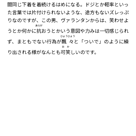
間同じ下着を着続けるはめになる。ドジとか軽率といっ
た言葉では片付けられないような、途方もないズレっぷ
りなのですが、この男、ヴァランタンからは、笑わせよ
あらが
うとか何かに
抗
おうとかいう意図や力みは一切感じられ
ひょうひょう
ず、まともでない行為が
飄々
と「ついで」のように繰
おか
り出される様がなんとも
可笑
しいのです。