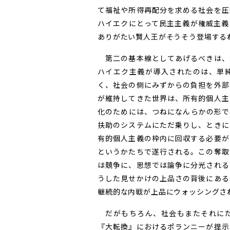
て福祉や所得再配分を求める社会を圧
ハイエクにとって民主主義が権威主義
ありがたい賢人王がそうそう登場する
第二の基本線としてあげるべきは、
ハイエク主義が導入されたのは、単
く、社会の側にみずからの負担を外部
が維持してきた世界は、所有的個人主
化のためには、つねになんらかの形で
扶助のシステムにただ乗りし、ときに
有的個人主義の枠内に回収する必要が
というかたちで遂行される。この奪取
は競争に、思想では論争に分光される
うした見せかけの上品さの背後にある
継続的な内戦が上品にウォッシングさ
だがもちろん、社会もまたそれにた
『大転換』におけるポランニーが提示