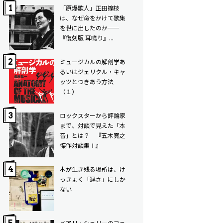
「原爆歌人」正田篠枝
は、なぜ命をかけて歌集
を世に出したのか——
『復刻版 耳鳴り』...
ミュージカルの解剖学――あ
るいはジェリクル・キャ
ッツとつきあう方法
（１）
ロックスターから評論家
まで、対談で見えた「本
音」とは？ 『五木寛之
傑作対談集Ⅰ』
本が生き残る場所は、け
っきょく「遅さ」にしか
ない
メアリ・シェリーのフェ