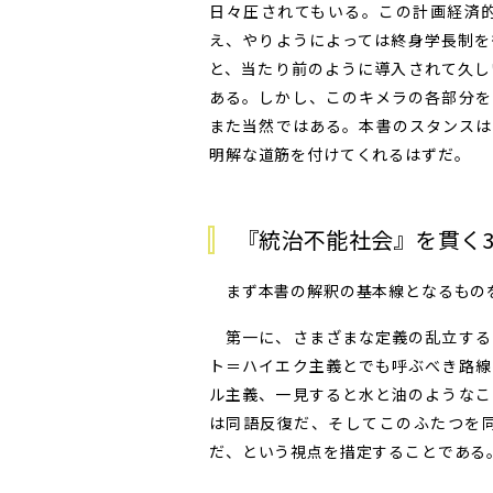
日々圧されてもいる。この計画経済
え、やりようによっては終身学長制を
と、当たり前のように導入されて久し
ある。しかし、このキメラの各部分を
また当然ではある。本書のスタンスは
明解な道筋を付けてくれるはずだ。
『統治不能社会』を貫く
まず本書の解釈の基本線となるものを
第一に、さまざまな定義の乱立する
ト＝ハイエク主義とでも呼ぶべき路線
ル主義、一見すると水と油のようなこ
は同語反復だ、そしてこのふたつを
だ、という視点を措定することである