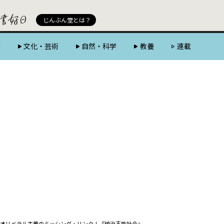
じんぶん堂 powered by 好書好日
じんぶん堂とは？
会
文化・芸術
自然・科学
教養
連載
オリベラル主義のミッシング・リンク！――『統治不能社会』