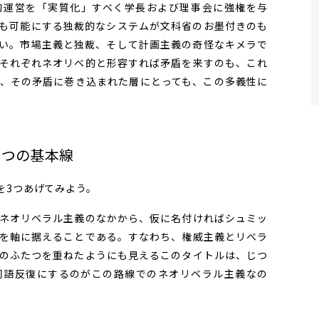
的運営を「実質化」すべく学長および理事会に強権を与
も可能にする独裁的なシステムが文科省のお墨付きのも
い。市場主義と独裁、そして計画主義の奇怪なキメラで
それぞれネオリベ的と形容すれば矛盾を来すのも、これ
、その矛盾に巻き込まれた層にとっても、この多義性に
3つの基本線
3つあげてみよう。
ネオリベラル主義のなかから、仮に名付ければシュミッ
を軸に据えることである。すなわち、権威主義とリベラ
のふたつを重ねたようにも見えるこのタイトルは、じつ
同語反復にするのがこの路線でのネオリベラル主義なの
。