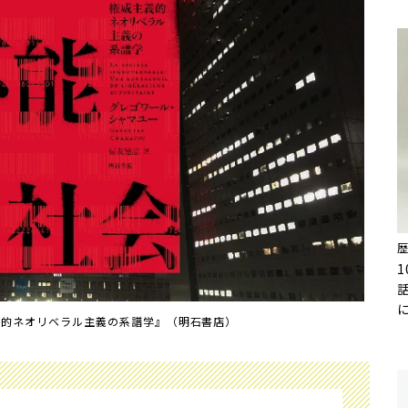
主義的ネオリベラル主義の系譜学』（明石書店）