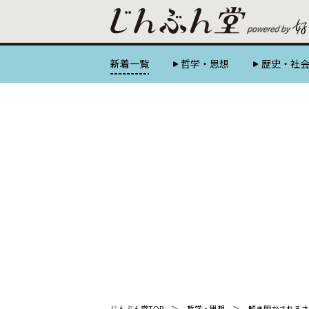
新着一覧
哲学・思想
歴史・社
じんぶん堂TOP
哲学・思想
解き明かされるネ