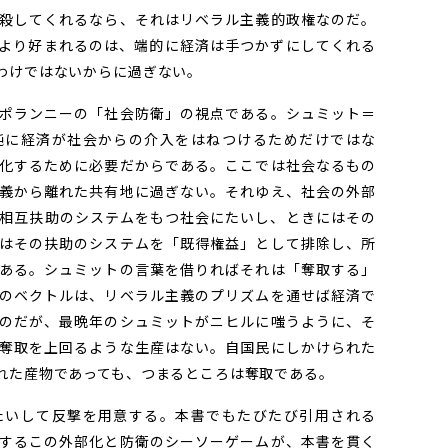
殺してくれるなら、それはリベラル主義的政権なのだ。
より好まれるのは、端的に経済は手つかずにしてくれる
わけではないからに過ぎない。
ポランニーの「社会防衛」の視点である。シュミット＝
純に経済が社会からの介入をはねつけるためだけではな
化するために必要だからである。ここでは社会なるもの
義から離れた共有地に過ぎない。それゆえ、社会の外部
相互扶助のシステムをもつ社会にたいし、ときにはその
はその扶助のシステムを「既得権益」として排除し、所
ある。シュミットの言葉を借りればそれは「奪取する」
のベクトルは、リベラル主義のプリズムを通せば経済で
のだが、最晩年のシュミットがニヒルに嗤うように、そ
奪取を上回るような生産はない。自国民にしかけられた
れた産物であっても、つまるところは奪取である。
いして反撃を用意する。本書でもたびたび引用される
するこの外部化と防衛のシーソーゲームが、本書を貫く